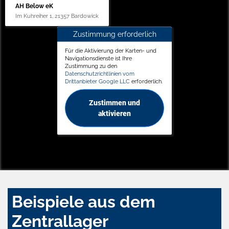
AH Below eK
Im Kuhreiher 1, 21357 Bardowick
Zustimmung erforderlich
Für die Aktivierung der Karten- und
Navigationsdienste ist Ihre
Zustimmung zu den
Datenschutzrichtlinien vom
Drittanbieter Google LLC
erforderlich.
Zustimmen und
aktivieren
Beispiele aus dem
Zentrallager