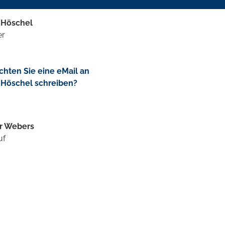
 Höschel
er
hten Sie eine eMail an
 Höschel schreiben?
r Webers
uf