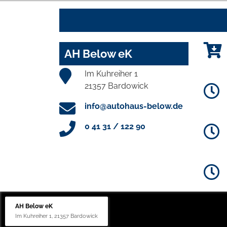
AH Below eK
Im Kuhreiher 1
21357 Bardowick
info@autohaus-below.de
0 41 31 / 122 90
AH Below eK
Im Kuhreiher 1, 21357 Bardowick