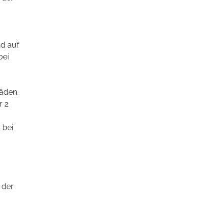
d auf
bei
häden.
r 2
 bei
 der