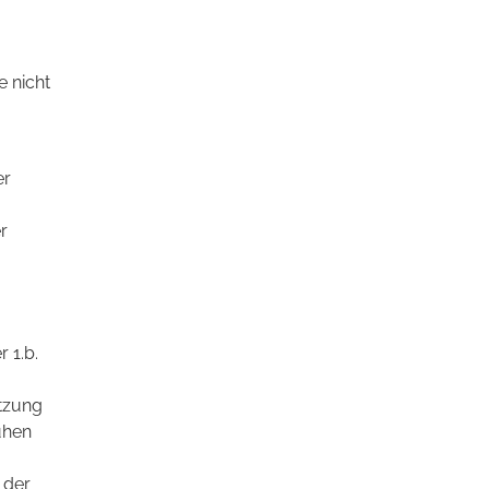
e nicht
er
r
 1.b.
etzung
uhen
 der