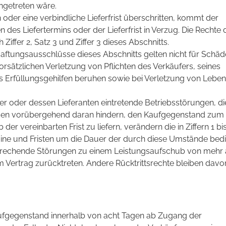
ingetreten wäre.
n oder eine verbindliche Lieferfrist überschritten, kommt der
n des Liefertermins oder der Lieferfrist in Verzug. Die Rechte 
iffer 2, Satz 3 und Ziffer 3 dieses Abschnitts.
tungsausschlüsse dieses Abschnitts gelten nicht für Schäde
orsätzlichen Verletzung von Pflichten des Verkäufers, seines
es Erfüllungsgehilfen beruhen sowie bei Verletzung von Leben
r oder dessen Lieferanten eintretende Betriebsstörungen, di
den vorübergehend daran hindern, den Kaufgegenstand zum
der vereinbarten Frist zu liefern, verändern die in Ziffern 1 bi
ine und Fristen um die Dauer der durch diese Umstände bed
prechende Störungen zu einem Leistungsaufschub von mehr 
 Vertrag zurücktreten. Andere Rücktrittsrechte bleiben davo
Kaufgegenstand innerhalb von acht Tagen ab Zugang der