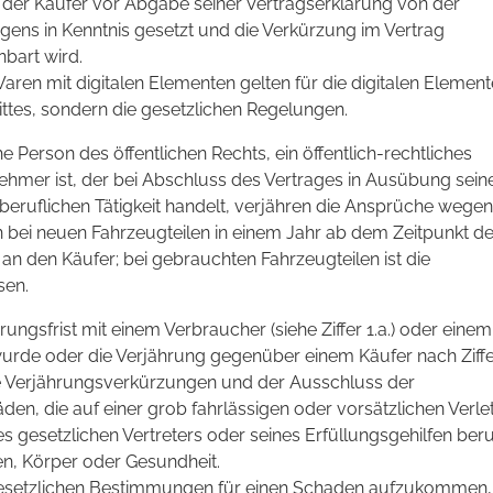
der Käufer vor Abgabe seiner Vertragserklärung von der
igens in Kenntnis gesetzt und die Verkürzung im Vertrag
bart wird.
en mit digitalen Elementen gelten für die digitalen Element
tes, sondern die gesetzlichen Regelungen.
he Person des öffentlichen Rechts, ein öffentlich-rechtliches
mer ist, der bei Abschluss des Vertrages in Ausübung sein
eruflichen Tätigkeit handelt, verjähren die Ansprüche wegen
ei neuen Fahrzeugteilen in einem Jahr ab dem Zeitpunkt de
 den Käufer; bei gebrauchten Fahrzeugteilen ist die
sen.
ungsfrist mit einem Verbraucher (siehe Ziffer 1.a.) oder einem
 wurde oder die Verjährung gegenüber einem Käufer nach Ziffer
e Verjährungsverkürzungen und der Ausschluss der
en, die auf einer grob fahrlässigen oder vorsätzlichen Verl
es gesetzlichen Vertreters oder seines Erfüllungsgehilfen ber
en, Körper oder Gesundheit.
gesetzlichen Bestimmungen für einen Schaden aufzukommen,