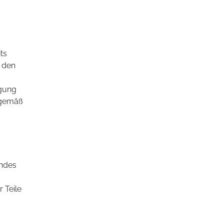
ts
n den
igung
sgemäß
andes
 Teile