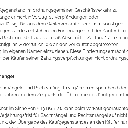
Kaufgegenstand im ordnungsgemäßen Geschäftsverkehr zu
ange er nicht in Verzug ist. Verpfändungen oder
ulässig. Die aus dem Weiterverkauf oder einem sonstigen
genstandes entstehenden Forderungen tritt der Käufer berei
s Rechnungsbetrages gemäß Abschnitt I. „Zahlung“, Ziffer 1 a
htigt ihn widerruflich, die an den Verkäufer abgetretenen
 im eigenen Namen einzuziehen. Diese Einziehungsermächt
n der Käufer seinen Zahlungsverpflichtungen nicht ordnung
mängel
chmängeln und Rechtsmängeln verjähren entsprechend den
ei Jahren ab dem Zeitpunkt der Übergabe des Kaufgegenst
cher im Sinne von § 13 BGB ist, kann beim Verkauf gebrauchter
 Verjährungsfrist für Sachmängel und Rechtsmängel auf nicht
punkt der Übergabe des Kaufgegenstandes an den Käufer nur