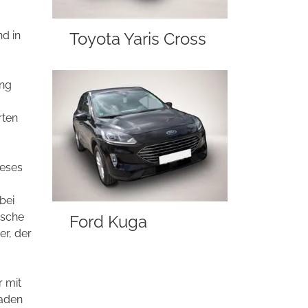
nd in
Toyota Yaris Cross
ung
rten
ieses
bei
ische
Ford Kuga
er, der
r mit
haden