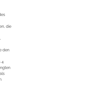
des
n, die
,
e den
s 4
ingten
als
n