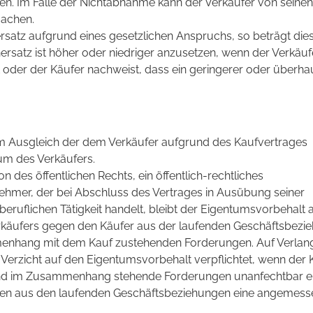
n. Im Falle der Nichtabnahme kann der Verkäufer von seinen
machen.
rsatz aufgrund eines gesetzlichen Anspruchs, so beträgt die
rsatz ist höher oder niedriger anzusetzen, wenn der Verkäuf
oder der Käufer nachweist, dass ein geringerer oder überha
um Ausgleich der dem Verkäufer aufgrund des Kaufvertrages
m des Verkäufers.
son des öffentlichen Rechts, ein öffentlich-rechtliches
hmer, der bei Abschluss des Vertrages in Ausübung seiner
eruflichen Tätigkeit handelt, bleibt der Eigentumsvorbehalt 
rkäufers gegen den Käufer aus der laufenden Geschäftsbezi
menhang mit dem Kauf zustehenden Forderungen. Auf Verlan
 Verzicht auf den Eigentumsvorbehalt verpflichtet, wenn der 
nd im Zusammenhang stehende Forderungen unanfechtbar er
ngen aus den laufenden Geschäftsbeziehungen eine angemes