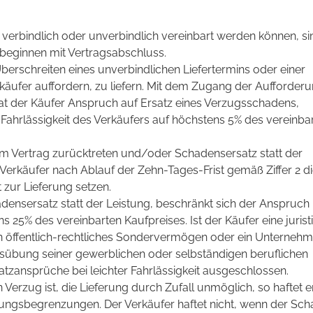
ie verbindlich oder unverbindlich vereinbart werden können, si
 beginnen mit Vertragsabschluss.
erschreiten eines unverbindlichen Liefertermins oder einer
rkäufer auffordern, zu liefern. Mit dem Zugang der Aufforder
at der Käufer Anspruch auf Ersatz eines Verzugsschadens,
r Fahrlässigkeit des Verkäufers auf höchstens 5% des vereinba
om Vertrag zurücktreten und/oder Schadensersatz statt der
Verkäufer nach Ablauf der Zehn-Tages-Frist gemäß Ziffer 2 d
 zur Lieferung setzen.
ensersatz statt der Leistung, beschränkt sich der Anspruch 
ns 25% des vereinbarten Kaufpreises. Ist der Käufer eine jurist
in öffentlich-rechtliches Sondervermögen oder ein Unternehm
usübung seiner gewerblichen oder selbständigen beruflichen
atzansprüche bei leichter Fahrlässigkeit ausgeschlossen.
Verzug ist, die Lieferung durch Zufall unmöglich, so haftet e
ungsbegrenzungen. Der Verkäufer haftet nicht, wenn der Sc