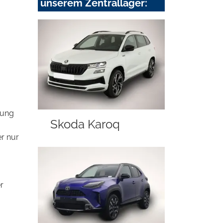
unserem Zentrallager:
rung
Skoda Karoq
r nur
r