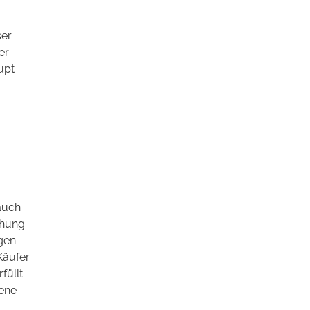
ser
er
upt
auch
ehung
gen
Käufer
füllt
sene