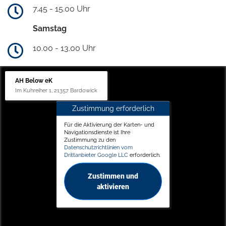
7.45 - 15.00 Uhr
Samstag
10.00 - 13.00 Uhr
AH Below eK
Im Kuhreiher 1, 21357 Bardowick
Zustimmung erforderlich
Für die Aktivierung der Karten- und
Navigationsdienste ist Ihre
Zustimmung zu den
Datenschutzrichtlinien vom
Drittanbieter Google LLC
erforderlich.
Zustimmen und
aktivieren