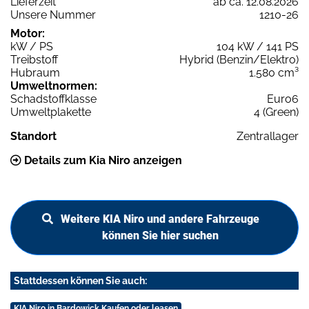
Lieferzeit
ab ca. 12.08.2026
Unsere Nummer
1210-26
Motor:
kW / PS
104 kW / 141 PS
Treibstoff
Hybrid (Benzin/Elektro)
Hubraum
1.580 cm³
Umweltnormen:
Schadstoffklasse
Euro6
Umweltplakette
4 (Green)
Standort
Zentrallager
Details zum Kia Niro anzeigen
Weitere KIA Niro und andere Fahrzeuge
können Sie hier suchen
Stattdessen können Sie auch:
KIA Niro in Bardowick Kaufen oder leasen