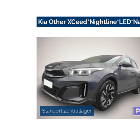
Kia Other XCeed*Nightline*LED*N
Standort Zentrallager