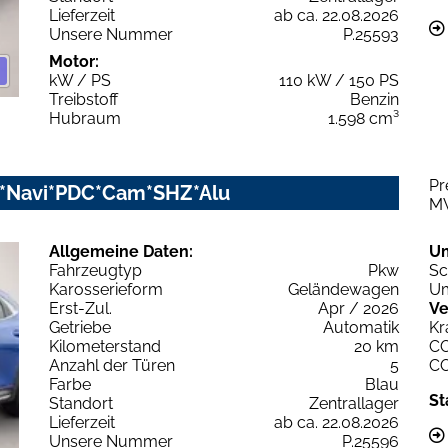
Lieferzeit
ab ca. 22.08.2026
Unsere Nummer
P.25593
Motor:
kW / PS
110 kW / 150 PS
Treibstoff
Benzin
Hubraum
1.598 cm³
Pr
D*Navi*PDC*Cam*SHZ*Alu
M
Allgemeine Daten:
U
Fahrzeugtyp
Pkw
Sc
Karosserieform
Geländewagen
Um
Erst-Zul.
Apr / 2026
Ve
Getriebe
Automatik
Kr
Kilometerstand
20 km
C
Anzahl der Türen
5
C
Farbe
Blau
St
Standort
Zentrallager
Lieferzeit
ab ca. 22.08.2026
Unsere Nummer
P.25596