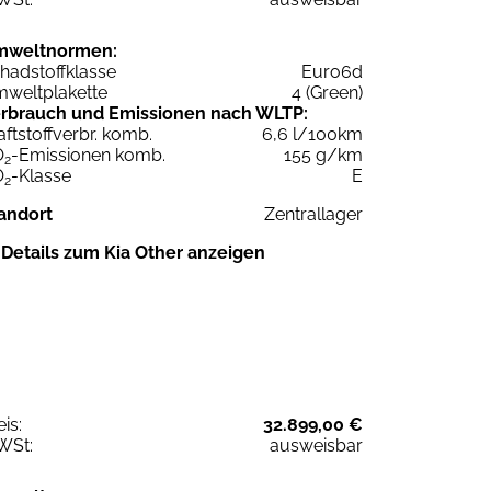
mweltnormen:
hadstoffklasse
Euro6d
weltplakette
4 (Green)
rbrauch und Emissionen nach WLTP:
aftstoffverbr. komb.
6,6 l/100km
O
-Emissionen komb.
155 g/km
2
O
-Klasse
E
2
andort
Zentrallager
Details zum Kia Other anzeigen
eis:
32.899,00 €
WSt:
ausweisbar