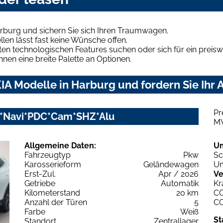
rburg und sichern Sie sich Ihren Traumwagen.
len lässt fast keine Wünsche offen.
en technologischen Features suchen oder sich für ein preiswe
hnen eine breite Palette an Optionen.
IA Modelle in Harburg und fordern Sie Ihr 
Pr
D*Navi*PDC*Cam*SHZ*Alu
M
Allgemeine Daten:
U
Fahrzeugtyp
Pkw
Sc
Karosserieform
Geländewagen
Um
Erst-Zul.
Apr / 2026
Ve
Getriebe
Automatik
Kr
Kilometerstand
20 km
C
Anzahl der Türen
5
C
Farbe
Weiß
St
Standort
Zentrallager