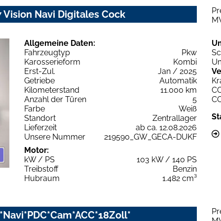
Pr
Vision Navi Digitales Cock
M
Allgemeine Daten:
U
Fahrzeugtyp
Pkw
Sc
Karosserieform
Kombi
Um
Erst-Zul.
Jan / 2025
Ve
Getriebe
Automatik
Kr
Kilometerstand
11.000 km
C
Anzahl der Türen
5
C
Farbe
Weiß
St
Standort
Zentrallager
Lieferzeit
ab ca. 12.08.2026
Unsere Nummer
219590_GW_GECA-DUKF
Motor:
kW / PS
103 kW / 140 PS
Treibstoff
Benzin
Hubraum
1.482 cm³
Pr
D*Navi*PDC*Cam*ACC*18Zoll*
M