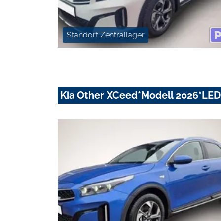
Standort Zentrallager
Kia Other XCeed*Modell 2026*LE