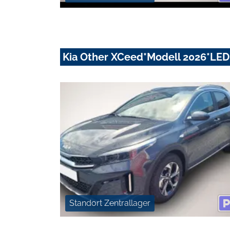
Kia Other XCeed*Modell 2026*LE
Standort Zentrallager