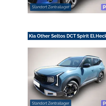
Standort Zentrallager
Kia Other Seltos DCT Spirit El.H
Standort Zentrallager