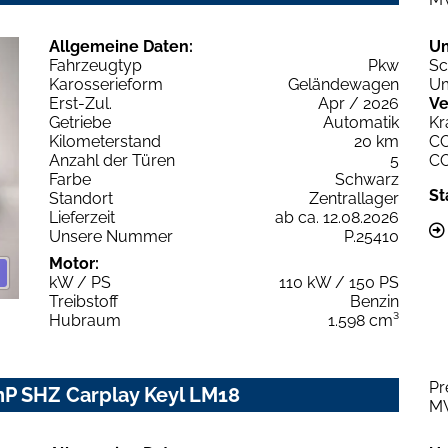
Allgemeine Daten:
U
Fahrzeugtyp
Pkw
Sc
Karosserieform
Geländewagen
Um
Erst-Zul.
Apr / 2026
Ve
Getriebe
Automatik
Kr
Kilometerstand
20 km
C
Anzahl der Türen
5
C
Farbe
Schwarz
St
Standort
Zentrallager
Lieferzeit
ab ca. 12.08.2026
Unsere Nummer
P.25410
Motor:
kW / PS
110 kW / 150 PS
Treibstoff
Benzin
Hubraum
1.598 cm³
Pr
gnP SHZ Carplay Keyl LM18
M