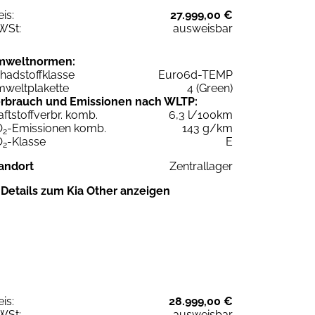
eis:
27.999,00 €
WSt:
ausweisbar
mweltnormen:
hadstoffklasse
Euro6d-TEMP
weltplakette
4 (Green)
rbrauch und Emissionen nach WLTP:
aftstoffverbr. komb.
6,3 l/100km
O
-Emissionen komb.
143 g/km
2
O
-Klasse
E
2
andort
Zentrallager
Details zum Kia Other anzeigen
eis:
28.999,00 €
WSt:
ausweisbar