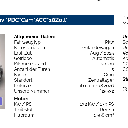
Pr
avi*PDC*Cam*ACC*18Zoll*
M
Allgemeine Daten:
U
Fahrzeugtyp
Pkw
Sc
Karosserieform
Geländewagen
Um
Erst-Zul.
Aug / 2025
Ve
Getriebe
Automatik
Kr
Kilometerstand
20 km
C
Anzahl der Türen
5
C
Farbe
Grau
St
Standort
Zentrallager
Lieferzeit
ab ca. 12.08.2026
Unsere Nummer
P.25532
Motor:
kW / PS
132 kW / 179 PS
Treibstoff
Benzin
Hubraum
1.598 cm³