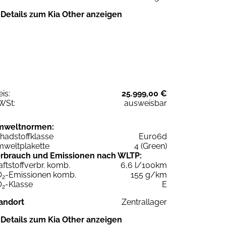
Details zum Kia Other anzeigen
eis:
25.999,00 €
WSt:
ausweisbar
mweltnormen:
hadstoffklasse
Euro6d
weltplakette
4 (Green)
rbrauch und Emissionen nach WLTP:
aftstoffverbr. komb.
6,6 l/100km
O
-Emissionen komb.
155 g/km
2
O
-Klasse
E
2
andort
Zentrallager
Details zum Kia Other anzeigen