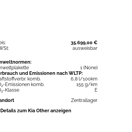
eis:
35.699,00 €
WSt:
ausweisbar
mweltnormen:
weltplakette
1 (None)
rbrauch und Emissionen nach WLTP:
aftstoffverbr. komb.
6,8 l/100km
O
-Emissionen komb.
155 g/km
2
O
-Klasse
E
2
andort
Zentrallager
Details zum Kia Other anzeigen