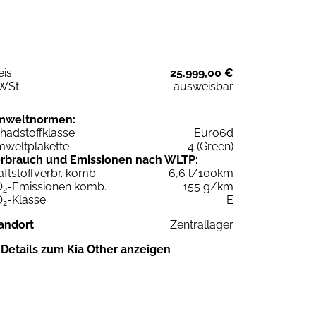
eis:
25.999,00 €
WSt:
ausweisbar
mweltnormen:
hadstoffklasse
Euro6d
weltplakette
4 (Green)
rbrauch und Emissionen nach WLTP:
aftstoffverbr. komb.
6,6 l/100km
O
-Emissionen komb.
155 g/km
2
O
-Klasse
E
2
andort
Zentrallager
Details zum Kia Other anzeigen