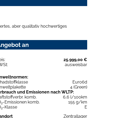
rtes, aber qualitativ hochwertiges
Angebot an
eis:
25.999,00 €
WSt:
ausweisbar
mweltnormen:
hadstoffklasse
Euro6d
weltplakette
4 (Green)
rbrauch und Emissionen nach WLTP:
aftstoffverbr. komb.
6,6 l/100km
O
-Emissionen komb.
155 g/km
2
O
-Klasse
E
2
andort
Zentrallager