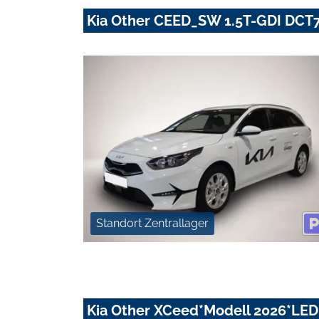
Kia Other CEED_SW 1.5T-GDI DCT7 
Standort Zentrallager
Kia Other XCeed*Modell 2026*LE