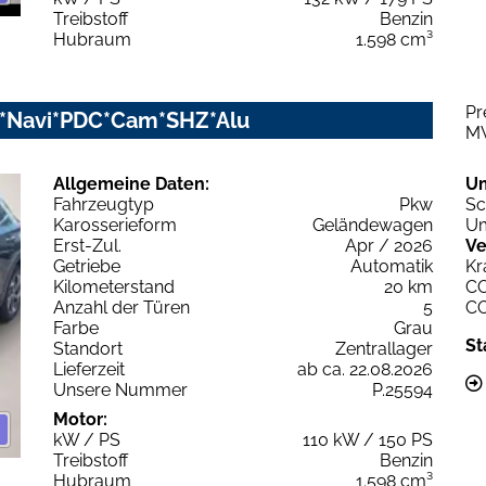
Treibstoff
Benzin
Hubraum
1.598 cm³
Pr
D*Navi*PDC*Cam*SHZ*Alu
M
Allgemeine Daten:
U
Fahrzeugtyp
Pkw
Sc
Karosserieform
Geländewagen
Um
Erst-Zul.
Apr / 2026
Ve
Getriebe
Automatik
Kr
Kilometerstand
20 km
C
Anzahl der Türen
5
C
Farbe
Grau
St
Standort
Zentrallager
Lieferzeit
ab ca. 22.08.2026
Unsere Nummer
P.25594
Motor:
kW / PS
110 kW / 150 PS
Treibstoff
Benzin
Hubraum
1.598 cm³