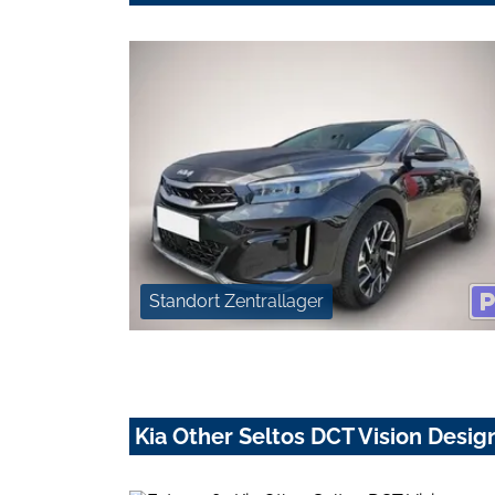
Standort Zentrallager
Kia Other Seltos DCT Vision Desi