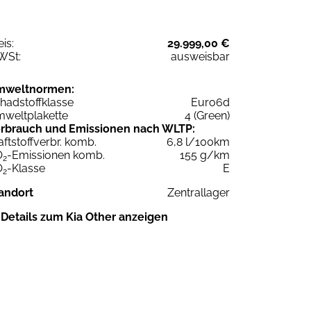
eis:
29.999,00 €
WSt:
ausweisbar
mweltnormen:
hadstoffklasse
Euro6d
weltplakette
4 (Green)
rbrauch und Emissionen nach WLTP:
aftstoffverbr. komb.
6,8 l/100km
O
-Emissionen komb.
155 g/km
2
O
-Klasse
E
2
andort
Zentrallager
Details zum Kia Other anzeigen