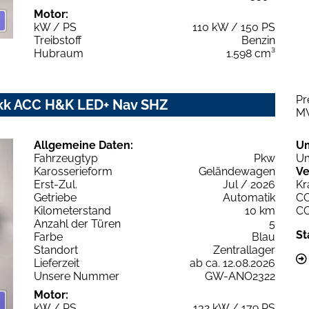
Motor:
kW / PS
110 kW / 150 PS
Treibstoff
Benzin
Hubraum
1.598 cm³
Pr
eckk ACC H&K LED+ Nav SHZ
M
Allgemeine Daten:
U
Fahrzeugtyp
Pkw
Um
Karosserieform
Geländewagen
Ve
Erst-Zul.
Jul / 2026
Kr
Getriebe
Automatik
C
Kilometerstand
10 km
C
Anzahl der Türen
5
St
Farbe
Blau
Standort
Zentrallager
Lieferzeit
ab ca. 12.08.2026
Unsere Nummer
GW-ANO2322
Motor:
kW / PS
132 kW / 179 PS