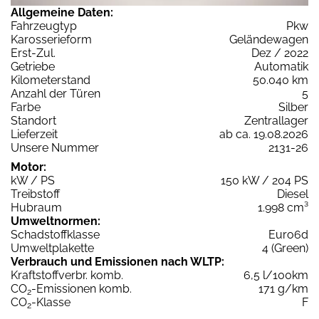
Allgemeine Daten:
Fahrzeugtyp
Pkw
Karosserieform
Geländewagen
Erst-Zul.
Dez / 2022
Getriebe
Automatik
Kilometerstand
50.040 km
Anzahl der Türen
5
Farbe
Silber
Standort
Zentrallager
Lieferzeit
ab ca. 19.08.2026
Unsere Nummer
2131-26
Motor:
kW / PS
150 kW / 204 PS
Treibstoff
Diesel
Hubraum
1.998 cm³
Umweltnormen:
Schadstoffklasse
Euro6d
Umweltplakette
4 (Green)
Verbrauch und Emissionen nach WLTP:
Kraftstoffverbr. komb.
6,5 l/100km
CO
-Emissionen komb.
171 g/km
2
CO
-Klasse
F
2