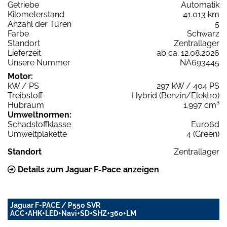
Getriebe
Automatik
Kilometerstand
41.013 km
Anzahl der Türen
5
Farbe
Schwarz
Standort
Zentrallager
Lieferzeit
ab ca. 12.08.2026
Unsere Nummer
NA693445
Motor:
kW / PS
297 kW / 404 PS
Treibstoff
Hybrid (Benzin/Elektro)
Hubraum
1.997 cm³
Umweltnormen:
Schadstoffklasse
Euro6d
Umweltplakette
4 (Green)
Standort
Zentrallager
Details zum Jaguar F-Pace anzeigen
Jaguar F-PACE / P550 SVR
ACC+AHK+LED+Navi+SD+SHZ+360+LM