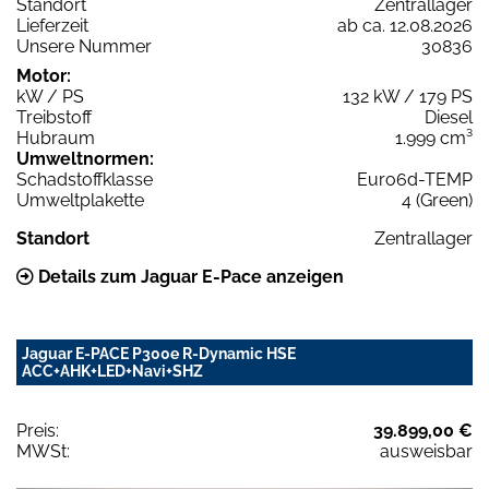
Standort
Zentrallager
Lieferzeit
ab ca. 12.08.2026
Unsere Nummer
30836
Motor:
kW / PS
132 kW / 179 PS
Treibstoff
Diesel
Hubraum
1.999 cm³
Umweltnormen:
Schadstoffklasse
Euro6d-TEMP
Umweltplakette
4 (Green)
Standort
Zentrallager
Details zum Jaguar E-Pace anzeigen
Jaguar E-PACE P300e R-Dynamic HSE
ACC+AHK+LED+Navi+SHZ
Preis:
39.899,00 €
MWSt:
ausweisbar