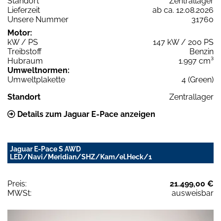
Standort
Zentrallager
Lieferzeit
ab ca. 12.08.2026
Unsere Nummer
31760
Motor:
kW / PS
147 kW / 200 PS
Treibstoff
Benzin
Hubraum
1.997 cm³
Umweltnormen:
Umweltplakette
4 (Green)
Standort
Zentrallager
Details zum Jaguar E-Pace anzeigen
Jaguar E-Pace S AWD
LED/Navi/Meridian/SHZ/Kam/el.Heck/1
Preis:
21.499,00 €
MWSt:
ausweisbar