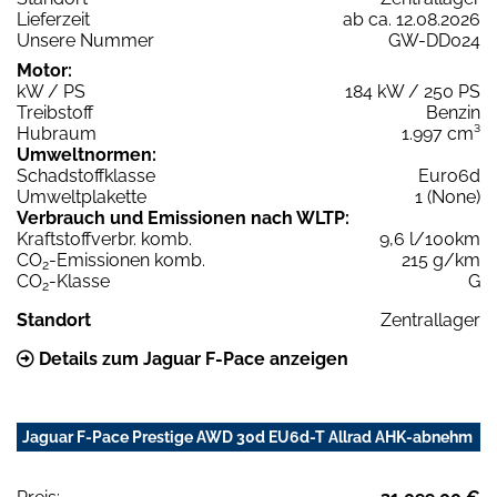
Lieferzeit
ab ca. 12.08.2026
Unsere Nummer
GW-DD024
Motor:
kW / PS
184 kW / 250 PS
Treibstoff
Benzin
Hubraum
1.997 cm³
Umweltnormen:
Schadstoffklasse
Euro6d
Umweltplakette
1 (None)
Verbrauch und Emissionen nach WLTP:
Kraftstoffverbr. komb.
9,6 l/100km
CO
-Emissionen komb.
215 g/km
2
CO
-Klasse
G
2
Standort
Zentrallager
Details zum Jaguar F-Pace anzeigen
Jaguar F-Pace Prestige AWD 30d EU6d-T Allrad AHK-abnehm