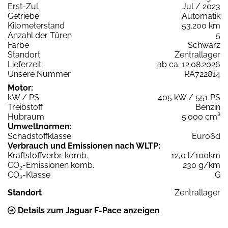
Erst-Zul.
Jul / 2023
Getriebe
Automatik
Kilometerstand
53.200 km
Anzahl der Türen
5
Farbe
Schwarz
Standort
Zentrallager
Lieferzeit
ab ca. 12.08.2026
Unsere Nummer
RA722814
Motor:
kW / PS
405 kW / 551 PS
Treibstoff
Benzin
Hubraum
5.000 cm³
Umweltnormen:
Schadstoffklasse
Euro6d
Verbrauch und Emissionen nach WLTP:
Kraftstoffverbr. komb.
12,0 l/100km
CO
-Emissionen komb.
230 g/km
2
CO
-Klasse
G
2
Standort
Zentrallager
Details zum Jaguar F-Pace anzeigen