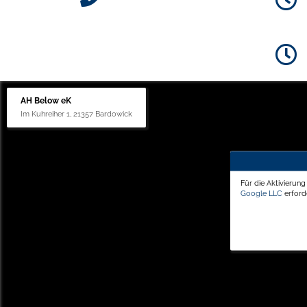
AH Below eK
Im Kuhreiher 1, 21357 Bardowick
Für die Aktivierun
Google LLC
erforde