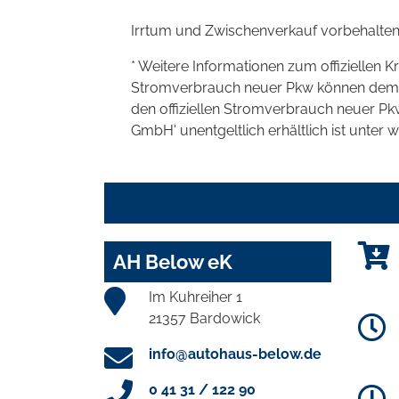
Irrtum und Zwischenverkauf vorbehalten
* Weitere Informationen zum offiziellen K
Stromverbrauch neuer Pkw können dem 'Lei
den offiziellen Stromverbrauch neuer P
GmbH' unentgeltlich erhältlich ist unter 
AH Below eK
Im Kuhreiher 1
21357 Bardowick
info@autohaus-below.de
0 41 31 / 122 90