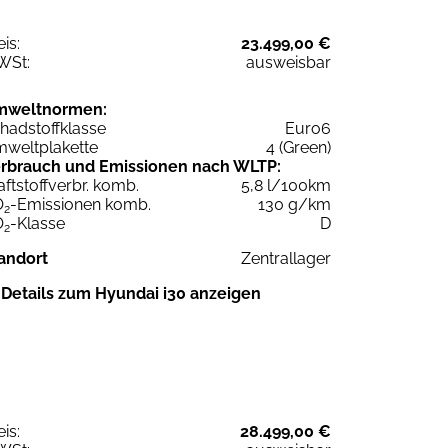
eis:
23.499,00 €
WSt:
ausweisbar
mweltnormen:
hadstoffklasse
Euro6
weltplakette
4 (Green)
rbrauch und Emissionen nach WLTP:
aftstoffverbr. komb.
5,8 l/100km
O
-Emissionen komb.
130 g/km
2
O
-Klasse
D
2
andort
Zentrallager
Details zum Hyundai i30 anzeigen
eis:
28.499,00 €