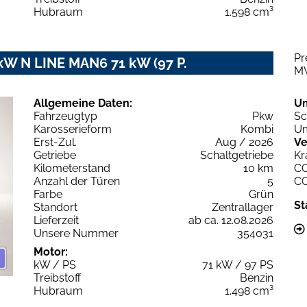
Hubraum
1.598 cm³
Pr
1kW N LINE MAN6 71 kW (97 P.
M
Allgemeine Daten:
U
Fahrzeugtyp
Pkw
Sc
Karosserieform
Kombi
Um
Erst-Zul.
Aug / 2026
Ve
Getriebe
Schaltgetriebe
Kr
Kilometerstand
10 km
C
Anzahl der Türen
5
C
Farbe
Grün
St
Standort
Zentrallager
Lieferzeit
ab ca. 12.08.2026
Unsere Nummer
354031
Motor:
kW / PS
71 kW / 97 PS
Treibstoff
Benzin
Hubraum
1.498 cm³