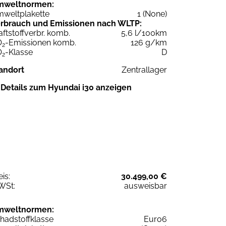
mweltnormen:
weltplakette
1 (None)
rbrauch und Emissionen nach WLTP:
aftstoffverbr. komb.
5,6 l/100km
O
-Emissionen komb.
126 g/km
2
O
-Klasse
D
2
andort
Zentrallager
Details zum Hyundai i30 anzeigen
eis:
30.499,00 €
WSt:
ausweisbar
mweltnormen:
hadstoffklasse
Euro6