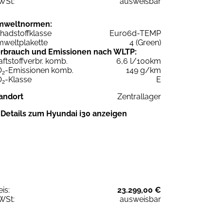
WSt:
ausweisbar
mweltnormen:
hadstoffklasse
Euro6d-TEMP
weltplakette
4 (Green)
rbrauch und Emissionen nach WLTP:
aftstoffverbr. komb.
6,6 l/100km
O
-Emissionen komb.
149 g/km
2
O
-Klasse
E
2
andort
Zentrallager
Details zum Hyundai i30 anzeigen
eis:
23.299,00 €
WSt:
ausweisbar