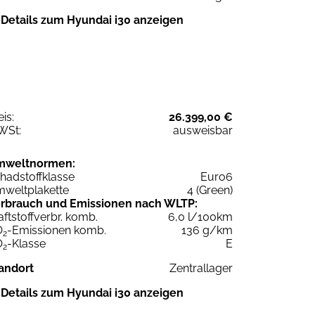
Details zum Hyundai i30 anzeigen
eis:
26.399,00 €
WSt:
ausweisbar
mweltnormen:
hadstoffklasse
Euro6
weltplakette
4 (Green)
rbrauch und Emissionen nach WLTP:
aftstoffverbr. komb.
6,0 l/100km
O
-Emissionen komb.
136 g/km
2
O
-Klasse
E
2
andort
Zentrallager
Details zum Hyundai i30 anzeigen