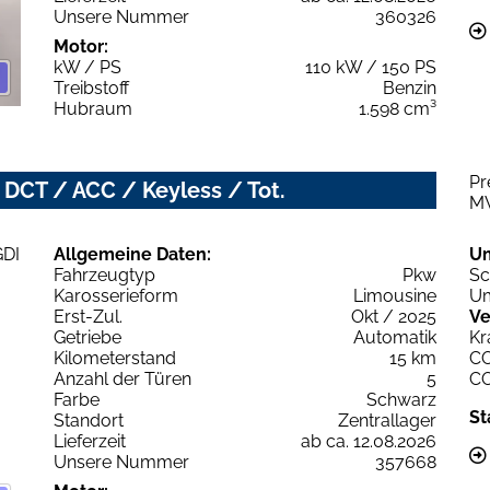
Unsere Nummer
360326
Motor:
kW / PS
110 kW / 150 PS
Treibstoff
Benzin
Hubraum
1.598 cm³
Pr
 DCT / ACC / Keyless / Tot.
M
Allgemeine Daten:
U
Fahrzeugtyp
Pkw
Sc
Karosserieform
Limousine
Um
Erst-Zul.
Okt / 2025
Ve
Getriebe
Automatik
Kr
Kilometerstand
15 km
C
Anzahl der Türen
5
C
Farbe
Schwarz
St
Standort
Zentrallager
Lieferzeit
ab ca. 12.08.2026
Unsere Nummer
357668