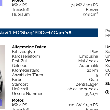
Motor:
kW / PS
74 kW / 101 PS
Treibstoff
Benzin
Hubraum
998 cm³
Pr
*Navi*LED*Shzg*PDCv+h*Cam*18.
M
Allgemeine Daten:
U
Fahrzeugtyp
Pkw
Sc
Karosserieform
Limousine
Um
Erst-Zul.
Mai / 2026
Ve
Getriebe
Automatik
Kr
Kilometerstand
20 km
C
Anzahl der Türen
5
C
Farbe
Grau
St
Standort
Zentrallager
Lieferzeit
ab ca. 12.08.2026
Unsere Nummer
358071
Motor:
kW / PS
110 kW / 150 PS
Treibstoff
Benzin