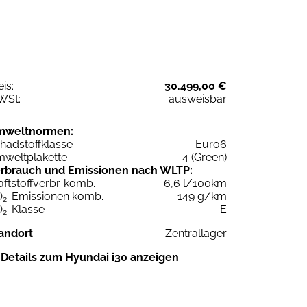
eis:
30.499,00 €
WSt:
ausweisbar
mweltnormen:
hadstoffklasse
Euro6
weltplakette
4 (Green)
rbrauch und Emissionen nach WLTP:
aftstoffverbr. komb.
6,6 l/100km
O
-Emissionen komb.
149 g/km
2
O
-Klasse
E
2
andort
Zentrallager
Details zum Hyundai i30 anzeigen