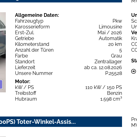
M
Allgemeine Daten:
U
Fahrzeugtyp
Pkw
Sc
Karosserieform
Limousine
Um
Erst-Zul.
Mai / 2026
Ve
Getriebe
Automatik
Kr
Kilometerstand
20 km
C
Anzahl der Türen
5
C
Farbe
Grau
St
Standort
Zentrallager
Lieferzeit
ab ca. 12.08.2026
Unsere Nummer
P.25528
Motor:
kW / PS
110 kW / 150 PS
Treibstoff
Benzin
Hubraum
1.598 cm³
Pr
0PS) Toter-Winkel-Assis...
M