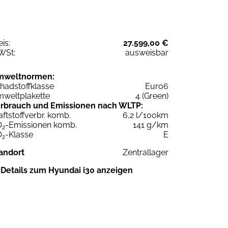
eis:
27.599,00 €
WSt:
ausweisbar
mweltnormen:
hadstoffklasse
Euro6
weltplakette
4 (Green)
rbrauch und Emissionen nach WLTP:
aftstoffverbr. komb.
6,2 l/100km
O
-Emissionen komb.
141 g/km
2
O
-Klasse
E
2
andort
Zentrallager
Details zum Hyundai i30 anzeigen