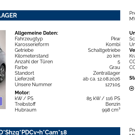
Pr
 LAGER
M
Allgemeine Daten:
U
Fahrzeugtyp
Pkw
Sc
Karosserieform
Kombi
Um
Getriebe
Schaltgetriebe
Ve
Kilometerstand
20 km
Kr
Anzahl der Türen
5
C
Farbe
Grau
C
Standort
Zentrallager
St
Lieferzeit
ab ca. 12.08.2026
Unsere Nummer
127105
Motor:
kW / PS
85 kW / 116 PS
Treibstoff
Benzin
Hubraum
998 cm³
Pr
LED*Shzg*PDCv+h*Cam*18