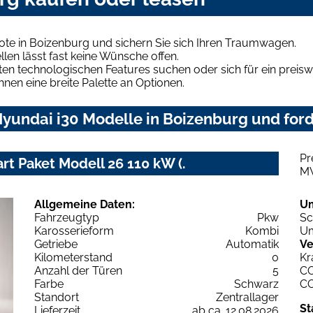
ote in Boizenburg und sichern Sie sich Ihren Traumwagen.
len lässt fast keine Wünsche offen.
en technologischen Features suchen oder sich für ein preiswe
hnen eine breite Palette an Optionen.
yundai i30 Modelle in Boizenburg und ford
Pr
t Paket Modell 26 110 kW (.
M
Allgemeine Daten:
U
Fahrzeugtyp
Pkw
Sc
Karosserieform
Kombi
Um
Getriebe
Automatik
Ve
Kilometerstand
0
Kr
Anzahl der Türen
5
C
Farbe
Schwarz
C
Standort
Zentrallager
St
Lieferzeit
ab ca. 12.08.2026