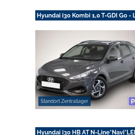
Hyundai i30 Kombi 1,0 T-GDI Go -
Standort Zentrallager
Hyundai i30 HB AT N-Line*Navi*