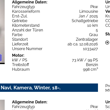
Allgemeine Daten:
U
Fahrzeugtyp
Pkw
Um
Karosserieform
Limousine
Ve
Erst-Zul.
Jan / 2025
Kr
Getriebe
Schaltgetriebe
C
Kilometerstand
10 km
C
Anzahl der Türen
5
St
Farbe
Grau
Standort
Zentrallager
Lieferzeit
ab ca. 12.08.2026
Unsere Nummer
1033427
Motor:
kW / PS
73 kW / 99 PS
Treibstoff
Benzin
Hubraum
998 cm³
Pr
Navi, Kamera, Winter, 18-.
M
Allgemeine Daten:
U
Fahrzeugtyp
Pkw
Sc