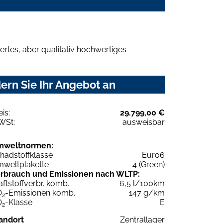
rtes, aber qualitativ hochwertiges
ern Sie Ihr Angebot an
eis:
29.799,00 €
WSt:
ausweisbar
mweltnormen:
hadstoffklasse
Euro6
weltplakette
4 (Green)
rbrauch und Emissionen nach WLTP:
aftstoffverbr. komb.
6,5 l/100km
O
-Emissionen komb.
147 g/km
2
O
-Klasse
E
2
andort
Zentrallager