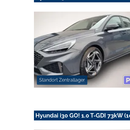
Standort Zentrallager
Hyundai i30 GO! 1.0 T-GDI 73kW (10