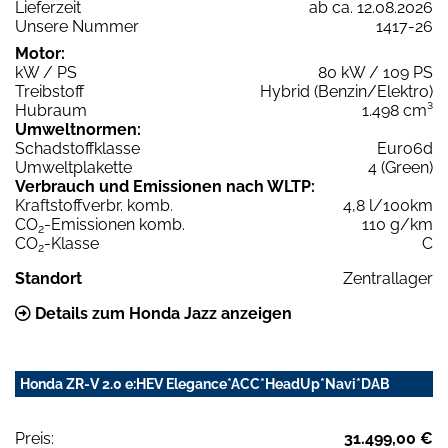
Lieferzeit
ab ca. 12.08.2026
Unsere Nummer
1417-26
Motor:
kW / PS
80 kW / 109 PS
Treibstoff
Hybrid (Benzin/Elektro)
Hubraum
1.498 cm³
Umweltnormen:
Schadstoffklasse
Euro6d
Umweltplakette
4 (Green)
Verbrauch und Emissionen nach WLTP:
Kraftstoffverbr. komb.
4,8 l/100km
CO
-Emissionen komb.
110 g/km
2
CO
-Klasse
C
2
Standort
Zentrallager
Details zum Honda Jazz anzeigen
Honda ZR-V 2.0 e:HEV Elegance*ACC*HeadUp*Navi*DAB
Preis:
31.499,00 €