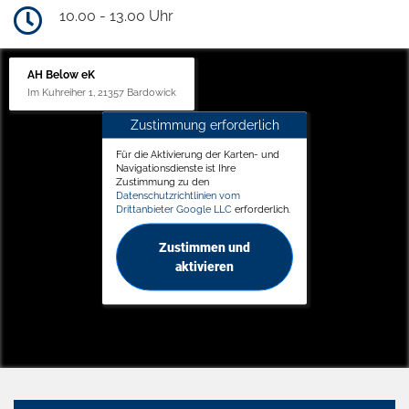
10.00 - 13.00 Uhr
AH Below eK
Im Kuhreiher 1, 21357 Bardowick
Zustimmung erforderlich
Für die Aktivierung der Karten- und
Navigationsdienste ist Ihre
Zustimmung zu den
Datenschutzrichtlinien vom
Drittanbieter Google LLC
erforderlich.
Zustimmen und
aktivieren