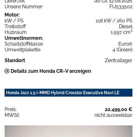
Lieferzeit
ab ca. 12.08.2026
Unsere Nummer
FU533502
Motor:
kW / PS
118 kW / 160 PS
Treibstoff
Diesel
Hubraum
1.597 cm³
Umweltnormen:
Schadstoffklasse
Euro6
Umweltplakette
4 (Green)
Standort
Zentrallager
Details zum Honda CR-V anzeigen
Honda Jazz 1.5 i-MMD Hybrid Crosstar Executive Navi LE
Preis:
22.499,00 €
MWSt:
nicht ausweisbar