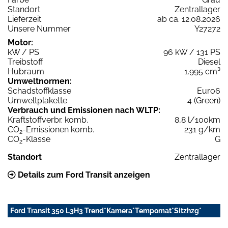
Standort
Zentrallager
Lieferzeit
ab ca. 12.08.2026
Unsere Nummer
Y27272
Motor:
kW / PS
96 kW / 131 PS
Treibstoff
Diesel
Hubraum
1.995 cm³
Umweltnormen:
Schadstoffklasse
Euro6
Umweltplakette
4 (Green)
Verbrauch und Emissionen nach WLTP:
Kraftstoffverbr. komb.
8,8 l/100km
CO
-Emissionen komb.
231 g/km
2
CO
-Klasse
G
2
Standort
Zentrallager
Details zum Ford Transit anzeigen
Ford Transit 350 L3H3 Trend*Kamera*Tempomat*Sitzhzg*