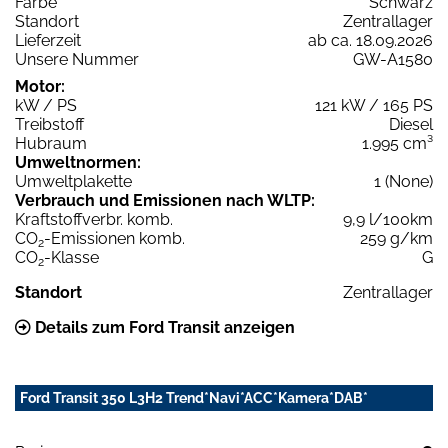
Farbe
Schwarz
Standort
Zentrallager
Lieferzeit
ab ca. 18.09.2026
Unsere Nummer
GW-A1580
Motor:
kW / PS
121 kW / 165 PS
Treibstoff
Diesel
Hubraum
1.995 cm³
Umweltnormen:
Umweltplakette
1 (None)
Verbrauch und Emissionen nach WLTP:
Kraftstoffverbr. komb.
9,9 l/100km
CO
-Emissionen komb.
259 g/km
2
CO
-Klasse
G
2
Standort
Zentrallager
Details zum Ford Transit anzeigen
Ford Transit 350 L3H2 Trend*Navi*ACC*Kamera*DAB*