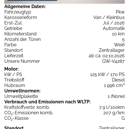
Allgemeine Daten:
Fahrzeugtyp
Pkw
Karosserieform
Van / Kleinbus
Erst-Zul.
Jul / 2026
Getriebe
Automatik
Kilometerstand
10 km
Anzahl der Türen
5
Farbe
Weiß
Standort
Zentrallager
Lieferzeit
ab ca. 02.10.2026
Unsere Nummer
GW-V4287
Motor:
kW / PS
125 kW / 170 PS
Treibstoff
Diesel
Hubraum
1.996 cm³
Umweltnormen:
Umweltplakette
1 (None)
Verbrauch und Emissionen nach WLTP:
Kraftstoffverbr. komb.
7,9 l/100km
CO
-Emissionen komb.
207 g/km
2
CO
-Klasse
G
2
Standort
Zentrallager