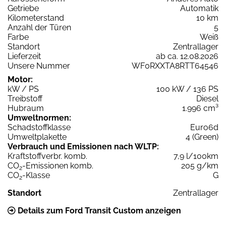
Getriebe
Automatik
Kilometerstand
10 km
Anzahl der Türen
5
Farbe
Weiß
Standort
Zentrallager
Lieferzeit
ab ca. 12.08.2026
Unsere Nummer
WF0RXXTA8RTT64546
Motor:
kW / PS
100 kW / 136 PS
Treibstoff
Diesel
Hubraum
1.996 cm³
Umweltnormen:
Schadstoffklasse
Euro6d
Umweltplakette
4 (Green)
Verbrauch und Emissionen nach WLTP:
Kraftstoffverbr. komb.
7,9 l/100km
CO
-Emissionen komb.
205 g/km
2
CO
-Klasse
G
2
Standort
Zentrallager
Details zum Ford Transit Custom anzeigen