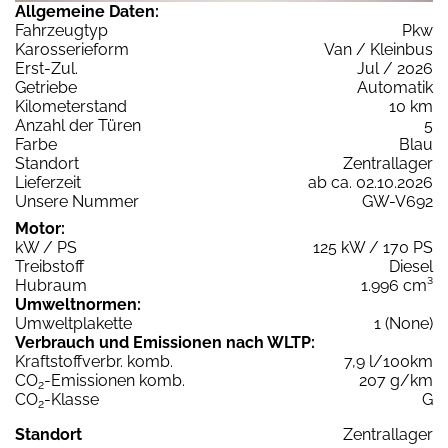
Allgemeine Daten:
Fahrzeugtyp
Pkw
Karosserieform
Van / Kleinbus
Erst-Zul.
Jul / 2026
Getriebe
Automatik
Kilometerstand
10 km
Anzahl der Türen
5
Farbe
Blau
Standort
Zentrallager
Lieferzeit
ab ca. 02.10.2026
Unsere Nummer
GW-V692
Motor:
kW / PS
125 kW / 170 PS
Treibstoff
Diesel
Hubraum
1.996 cm³
Umweltnormen:
Umweltplakette
1 (None)
Verbrauch und Emissionen nach WLTP:
Kraftstoffverbr. komb.
7,9 l/100km
CO
-Emissionen komb.
207 g/km
2
CO
-Klasse
G
2
Standort
Zentrallager