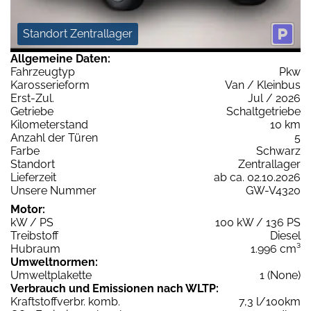
Standort Zentrallager
Allgemeine Daten:
Fahrzeugtyp
Pkw
Karosserieform
Van / Kleinbus
Erst-Zul.
Jul / 2026
Getriebe
Schaltgetriebe
Kilometerstand
10 km
Anzahl der Türen
5
Farbe
Schwarz
Standort
Zentrallager
Lieferzeit
ab ca. 02.10.2026
Unsere Nummer
GW-V4320
Motor:
kW / PS
100 kW / 136 PS
Treibstoff
Diesel
Hubraum
1.996 cm³
Umweltnormen:
Umweltplakette
1 (None)
Verbrauch und Emissionen nach WLTP:
Kraftstoffverbr. komb.
7,3 l/100km