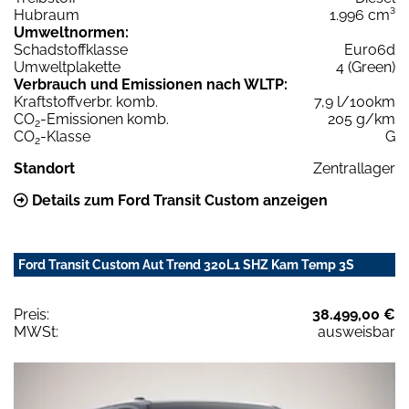
Hubraum
1.996 cm³
Umweltnormen:
Schadstoffklasse
Euro6d
Umweltplakette
4 (Green)
Verbrauch und Emissionen nach WLTP:
Kraftstoffverbr. komb.
7,9 l/100km
CO
-Emissionen komb.
205 g/km
2
CO
-Klasse
G
2
Standort
Zentrallager
Details zum Ford Transit Custom anzeigen
Ford Transit Custom Aut Trend 320L1 SHZ Kam Temp 3S
Preis:
38.499,00 €
MWSt:
ausweisbar