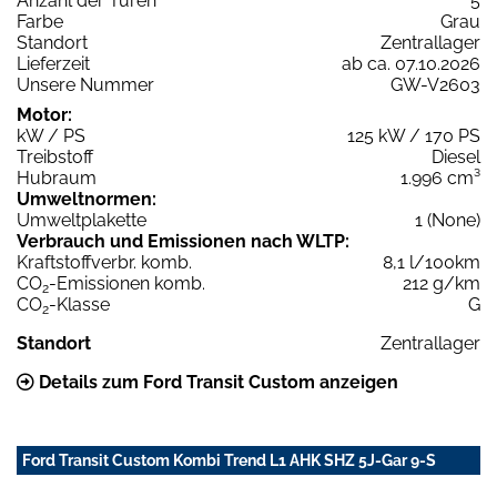
Anzahl der Türen
5
Farbe
Grau
Standort
Zentrallager
Lieferzeit
ab ca. 07.10.2026
Unsere Nummer
GW-V2603
Motor:
kW / PS
125 kW / 170 PS
Treibstoff
Diesel
Hubraum
1.996 cm³
Umweltnormen:
Umweltplakette
1 (None)
Verbrauch und Emissionen nach WLTP:
Kraftstoffverbr. komb.
8,1 l/100km
CO
-Emissionen komb.
212 g/km
2
CO
-Klasse
G
2
Standort
Zentrallager
Details zum Ford Transit Custom anzeigen
Ford Transit Custom Kombi Trend L1 AHK SHZ 5J-Gar 9-S