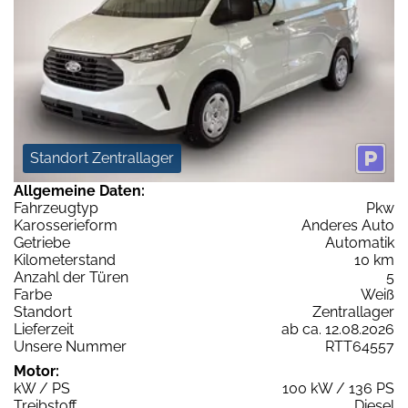
Standort Zentrallager
Allgemeine Daten:
Fahrzeugtyp
Pkw
Karosserieform
Anderes Auto
Getriebe
Automatik
Kilometerstand
10 km
Anzahl der Türen
5
Farbe
Weiß
Standort
Zentrallager
Lieferzeit
ab ca. 12.08.2026
Unsere Nummer
RTT64557
Motor:
kW / PS
100 kW / 136 PS
Treibstoff
Diesel