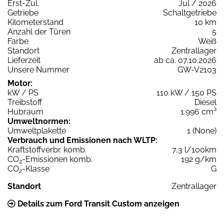
Erst-Zul.
Jul / 2026
Getriebe
Schaltgetriebe
Kilometerstand
10 km
Anzahl der Türen
5
Farbe
Weiß
Standort
Zentrallager
Lieferzeit
ab ca. 07.10.2026
Unsere Nummer
GW-V2103
Motor:
kW / PS
110 kW / 150 PS
Treibstoff
Diesel
Hubraum
1.996 cm³
Umweltnormen:
Umweltplakette
1 (None)
Verbrauch und Emissionen nach WLTP:
Kraftstoffverbr. komb.
7,3 l/100km
CO
-Emissionen komb.
192 g/km
2
CO
-Klasse
G
2
Standort
Zentrallager
Details zum Ford Transit Custom anzeigen