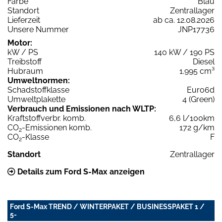
Farbe
Blau
Standort
Zentrallager
Lieferzeit
ab ca. 12.08.2026
Unsere Nummer
JNP17736
Motor:
kW / PS
140 kW / 190 PS
Treibstoff
Diesel
Hubraum
1.995 cm³
Umweltnormen:
Schadstoffklasse
Euro6d
Umweltplakette
4 (Green)
Verbrauch und Emissionen nach WLTP:
Kraftstoffverbr. komb.
6,6 l/100km
CO
-Emissionen komb.
172 g/km
2
CO
-Klasse
F
2
Standort
Zentrallager
Details zum Ford S-Max anzeigen
Ford S-Max TREND / WINTERPAKET / BUSINESSPAKET 1 /
5-