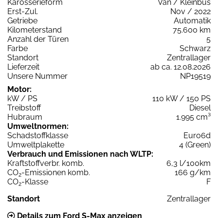
Karosserieform
Van / Kleinbus
Erst-Zul.
Nov / 2022
Getriebe
Automatik
Kilometerstand
75.600 km
Anzahl der Türen
5
Farbe
Schwarz
Standort
Zentrallager
Lieferzeit
ab ca. 12.08.2026
Unsere Nummer
NP19519
Motor:
kW / PS
110 kW / 150 PS
Treibstoff
Diesel
Hubraum
1.995 cm³
Umweltnormen:
Schadstoffklasse
Euro6d
Umweltplakette
4 (Green)
Verbrauch und Emissionen nach WLTP:
Kraftstoffverbr. komb.
6,3 l/100km
CO
-Emissionen komb.
166 g/km
2
CO
-Klasse
F
2
Standort
Zentrallager
Details zum Ford S-Max anzeigen