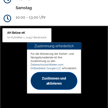
Samstag
10.00 - 13.00 Uhr
AH Below eK
Im Kuhreiher 1, 21357 Bardowick
Zustimmung erforderlich
Für die Aktivierung der Karten- und
Navigationsdienste ist Ihre
Zustimmung zu den
Datenschutzrichtlinien vom
Drittanbieter Google LLC
erforderlich.
Zustimmen und
aktivieren