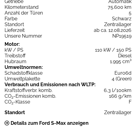
Getriebe
Automatik
Kilometerstand
75.600 km
Anzahl der Türen
5
Farbe
Schwarz
Standort
Zentrallager
Lieferzeit
ab ca. 12.08.2026
Unsere Nummer
NP19519
Motor:
kW / PS
110 kW / 150 PS
Treibstoff
Diesel
Hubraum
1.995 cm³
Umweltnormen:
Schadstoffklasse
Euro6d
Umweltplakette
4 (Green)
Verbrauch und Emissionen nach WLTP:
Kraftstoffverbr. komb.
6,3 l/100km
CO
-Emissionen komb.
166 g/km
2
CO
-Klasse
F
2
Standort
Zentrallager
Details zum Ford S-Max anzeigen