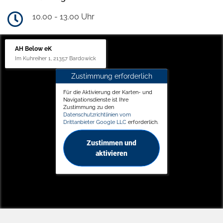
10.00 - 13.00 Uhr
AH Below eK
Im Kuhreiher 1, 21357 Bardowick
Zustimmung erforderlich
Für die Aktivierung der Karten- und
Navigationsdienste ist Ihre
Zustimmung zu den
Datenschutzrichtlinien vom
Drittanbieter Google LLC
erforderlich.
Zustimmen und
aktivieren