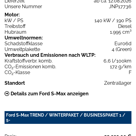
Lieferzeit
ab ca. 12.08.2026
Unsere Nummer
JNP17736
Motor:
kW / PS
140 kW / 190 PS
Treibstoff
Diesel
Hubraum
1.995 cm³
Umweltnormen:
Schadstoffklasse
Euro6d
Umweltplakette
4 (Green)
Verbrauch und Emissionen nach WLTP:
Kraftstoffverbr. komb.
6,6 l/100km
CO
-Emissionen komb.
172 g/km
2
CO
-Klasse
F
2
Standort
Zentrallager
Details zum Ford S-Max anzeigen
Ford S-Max TREND / WINTERPAKET / BUSINESSPAKET 1 /
5-