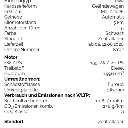
Fahrzeugtyp
Pkw
Karosserieform
Geländewagen
Erst-Zul.
Mai / 2026
Getriebe
Automatik
Kilometerstand
5 km
Anzahl der Türen
5
Farbe
Schwarz
Standort
Zentrallager
Lieferzeit
ab ca. 12.08.2026
Unsere Nummer
KY02
Motor:
kW / PS
155 kW / 211 PS
Treibstoff
Diesel
Hubraum
1.996 cm³
Umweltnormen:
Schadstoffklasse
Euro6d
Umweltplakette
1 (None)
Verbrauch und Emissionen nach WLTP:
Kraftstoffverbr. komb.
10,6 l/100km
CO
-Emissionen komb.
278 g/km
2
CO
-Klasse
G
2
Standort
Zentrallager