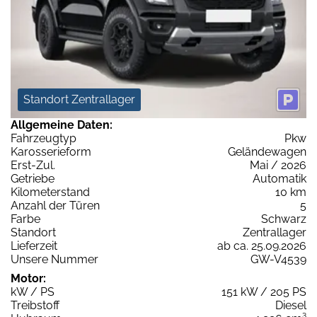
Standort Zentrallager
Allgemeine Daten:
Fahrzeugtyp
Pkw
Karosserieform
Geländewagen
Erst-Zul.
Mai / 2026
Getriebe
Automatik
Kilometerstand
10 km
Anzahl der Türen
5
Farbe
Schwarz
Standort
Zentrallager
Lieferzeit
ab ca. 25.09.2026
Unsere Nummer
GW-V4539
Motor:
kW / PS
151 kW / 205 PS
Treibstoff
Diesel