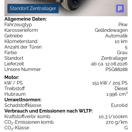
Standort Zentrallager
Allgemeine Daten:
Fahrzeugtyp
Pkw
Karosserieform
Geländewagen
Getriebe
Automatik
Kilometerstand
10 km
Anzahl der Türen
5
Farbe
Grau
Standort
Zentrallager
Lieferzeit
ab ca. 12.08.2026
Unsere Nummer
PSG88288
Motor:
kW / PS
151 kW / 205 PS
Treibstoff
Diesel
Hubraum
1.996 cm³
Umweltnormen:
Schadstoffklasse
Euro6d
Verbrauch und Emissionen nach WLTP:
Kraftstoffverbr. komb.
10,3 l/100km
CO
-Emissionen komb.
270 g/km
2
CO
-Klasse
G
2