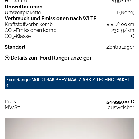
Hubraum
1.996 cm³
Umweltnormen:
Umweltplakette
1 (None)
Verbrauch und Emissionen nach WLTP:
Kraftstoffverbr. komb.
8,8 l/100km
CO
-Emissionen komb.
230 g/km
2
CO
-Klasse
G
2
Standort
Zentrallager
Details zum Ford Ranger anzeigen
Ford Ranger WILDTRAK PHEV NAVI / AHK / TECHNO-PAKET
4
Preis:
54.999,00 €
MWSt:
ausweisbar