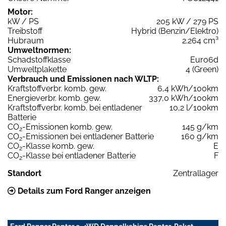
Motor:
kW / PS
205 kW / 279 PS
Treibstoff
Hybrid (Benzin/Elektro)
Hubraum
2.264 cm³
Umweltnormen:
Schadstoffklasse
Euro6d
Umweltplakette
4 (Green)
Verbrauch und Emissionen nach WLTP:
Kraftstoffverbr. komb. gew.
6,4 kWh/100km
Energieverbr. komb. gew.
337,0 kWh/100km
Kraftstoffverbr. komb. bei entladener
10,2 l/100km
Batterie
CO
-Emissionen komb. gew.
145 g/km
2
CO
-Emissionen bei entladener Batterie
160 g/km
2
CO
-Klasse komb. gew.
E
2
CO
-Klasse bei entladener Batterie
F
2
Standort
Zentrallager
Details zum Ford Ranger anzeigen