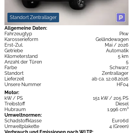
Standort Zentrallager
Allgemeine Daten:
Fahrzeugtyp
Pkw
Karosserieform
Geländewagen
Erst-Zul.
Mai / 2026
Getriebe
Automatik
Kilometerstand
5 km
Anzahl der Türen
5
Farbe
Schwarz
Standort
Zentrallager
Lieferzeit
ab ca. 12.08.2026
Unsere Nummer
HF04
Motor:
kW / PS
151 kW / 205 PS
Treibstoff
Diesel
Hubraum
1.996 cm³
Umweltnormen:
Schadstoffklasse
Euro6d
Umweltplakette
4 (Green)
Verbrauch und Emissionen nach WLTP: