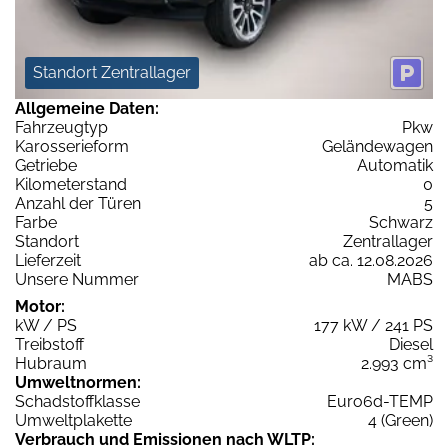
Standort Zentrallager
Allgemeine Daten:
Fahrzeugtyp
Pkw
Karosserieform
Geländewagen
Getriebe
Automatik
Kilometerstand
0
Anzahl der Türen
5
Farbe
Schwarz
Standort
Zentrallager
Lieferzeit
ab ca. 12.08.2026
Unsere Nummer
MABS
Motor:
kW / PS
177 kW / 241 PS
Treibstoff
Diesel
Hubraum
2.993 cm³
Umweltnormen:
Schadstoffklasse
Euro6d-TEMP
Umweltplakette
4 (Green)
Verbrauch und Emissionen nach WLTP: