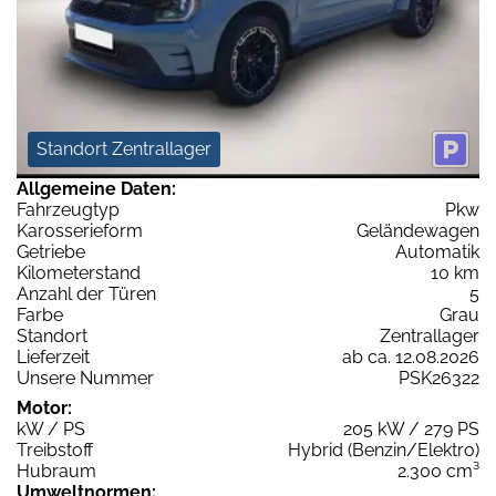
Standort Zentrallager
Allgemeine Daten:
Fahrzeugtyp
Pkw
Karosserieform
Geländewagen
Getriebe
Automatik
Kilometerstand
10 km
Anzahl der Türen
5
Farbe
Grau
Standort
Zentrallager
Lieferzeit
ab ca. 12.08.2026
Unsere Nummer
PSK26322
Motor:
kW / PS
205 kW / 279 PS
Treibstoff
Hybrid (Benzin/Elektro)
Hubraum
2.300 cm³
Umweltnormen: