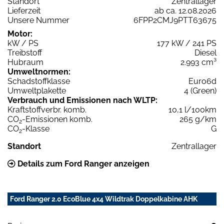
Standort
Zentrallager
Lieferzeit
ab ca. 12.08.2026
Unsere Nummer
6FPP2CMJ9PTT63675
Motor:
kW / PS
177 kW / 241 PS
Treibstoff
Diesel
Hubraum
2.993 cm³
Umweltnormen:
Schadstoffklasse
Euro6d
Umweltplakette
4 (Green)
Verbrauch und Emissionen nach WLTP:
Kraftstoffverbr. komb.
10,1 l/100km
CO
-Emissionen komb.
265 g/km
2
CO
-Klasse
G
2
Standort
Zentrallager
Details zum Ford Ranger anzeigen
Ford Ranger 2.0 EcoBlue 4x4 Wildtrak Doppelkabine AHK