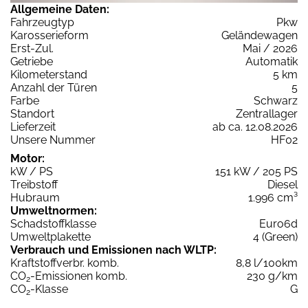
Allgemeine Daten:
Fahrzeugtyp
Pkw
Karosserieform
Geländewagen
Erst-Zul.
Mai / 2026
Getriebe
Automatik
Kilometerstand
5 km
Anzahl der Türen
5
Farbe
Schwarz
Standort
Zentrallager
Lieferzeit
ab ca. 12.08.2026
Unsere Nummer
HF02
Motor:
kW / PS
151 kW / 205 PS
Treibstoff
Diesel
Hubraum
1.996 cm³
Umweltnormen:
Schadstoffklasse
Euro6d
Umweltplakette
4 (Green)
Verbrauch und Emissionen nach WLTP:
Kraftstoffverbr. komb.
8,8 l/100km
CO
-Emissionen komb.
230 g/km
2
CO
-Klasse
G
2