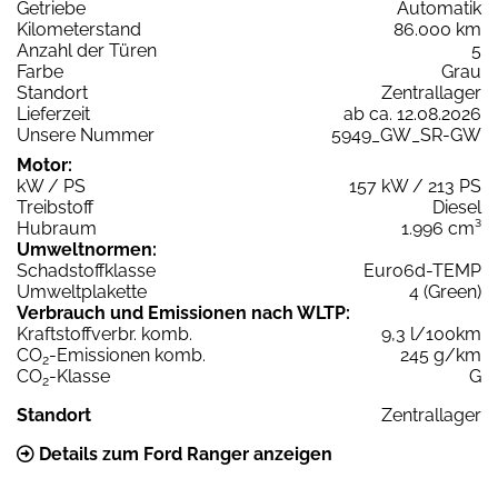
Getriebe
Automatik
Kilometerstand
86.000 km
Anzahl der Türen
5
Farbe
Grau
Standort
Zentrallager
Lieferzeit
ab ca. 12.08.2026
Unsere Nummer
5949_GW_SR-GW
Motor:
kW / PS
157 kW / 213 PS
Treibstoff
Diesel
Hubraum
1.996 cm³
Umweltnormen:
Schadstoffklasse
Euro6d-TEMP
Umweltplakette
4 (Green)
Verbrauch und Emissionen nach WLTP:
Kraftstoffverbr. komb.
9,3 l/100km
CO
-Emissionen komb.
245 g/km
2
CO
-Klasse
G
2
Standort
Zentrallager
Details zum Ford Ranger anzeigen