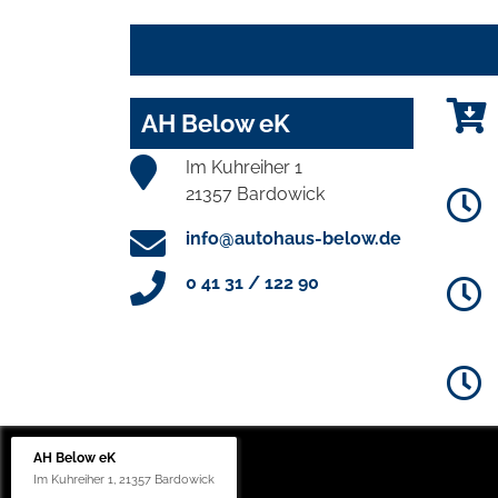
AH Below eK
Im Kuhreiher 1
21357 Bardowick
info@autohaus-below.de
0 41 31 / 122 90
AH Below eK
Im Kuhreiher 1, 21357 Bardowick