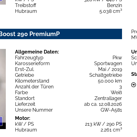
Treibstoff
Benzin
Hubraum
5.038 cm³
Pr
oBoost 290 PremiumP
M
Allgemeine Daten:
U
Fahrzeugtyp
Pkw
Sc
Karosserieform
Sportwagen
Um
Erst-Zul.
Mai / 2019
St
Getriebe
Schaltgetriebe
Kilometerstand
50.000 km
Anzahl der Türen
3
Farbe
Weiß
Standort
Zentrallager
Lieferzeit
ab ca. 12.08.2026
Unsere Nummer
GW-A581
Motor:
kW / PS
213 kW / 290 PS
Hubraum
2.261 cm³