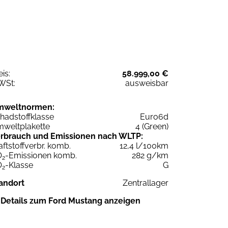
eis:
58.999,00 €
WSt:
ausweisbar
mweltnormen:
hadstoffklasse
Euro6d
weltplakette
4 (Green)
rbrauch und Emissionen nach WLTP:
aftstoffverbr. komb.
12,4 l/100km
O
-Emissionen komb.
282 g/km
2
O
-Klasse
G
2
andort
Zentrallager
Details zum Ford Mustang anzeigen