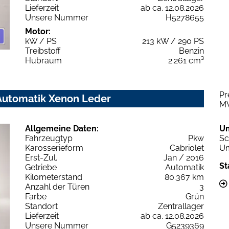
Lieferzeit
ab ca. 12.08.2026
Unsere Nummer
H5278655
Motor:
kW / PS
213 kW / 290 PS
Treibstoff
Benzin
Hubraum
2.261 cm³
Pr
 Automatik Xenon Leder
M
Allgemeine Daten:
U
Fahrzeugtyp
Pkw
Sc
Karosserieform
Cabriolet
Um
Erst-Zul.
Jan / 2016
St
Getriebe
Automatik
Kilometerstand
80.367 km
Anzahl der Türen
3
Farbe
Grün
Standort
Zentrallager
Lieferzeit
ab ca. 12.08.2026
Unsere Nummer
G5239369