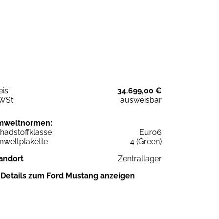
eis:
34.699,00 €
WSt:
ausweisbar
mweltnormen:
hadstoffklasse
Euro6
weltplakette
4 (Green)
andort
Zentrallager
Details zum Ford Mustang anzeigen