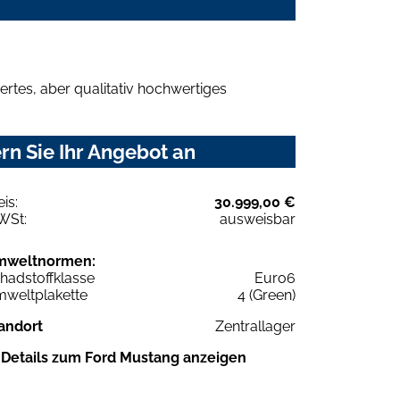
rtes, aber qualitativ hochwertiges
n Sie Ihr Angebot an
eis:
30.999,00 €
WSt:
ausweisbar
mweltnormen:
hadstoffklasse
Euro6
weltplakette
4 (Green)
andort
Zentrallager
Details zum Ford Mustang anzeigen