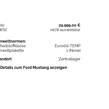
eis:
29.999,00 €
WSt:
nicht ausweisbar
mweltnormen:
hadstoffklasse
Euro6d-TEMP
weltplakette
1 (None)
andort
Zentrallager
Details zum Ford Mustang anzeigen