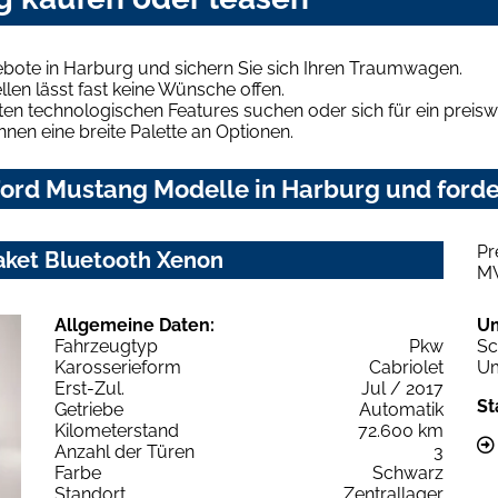
bote in Harburg und sichern Sie sich Ihren Traumwagen.
len lässt fast keine Wünsche offen.
en technologischen Features suchen oder sich für ein preiswe
hnen eine breite Palette an Optionen.
ord Mustang Modelle in Harburg und forder
Pr
aket Bluetooth Xenon
M
Allgemeine Daten:
U
Fahrzeugtyp
Pkw
Sc
Karosserieform
Cabriolet
Um
Erst-Zul.
Jul / 2017
St
Getriebe
Automatik
Kilometerstand
72.600 km
Anzahl der Türen
3
Farbe
Schwarz
Standort
Zentrallager