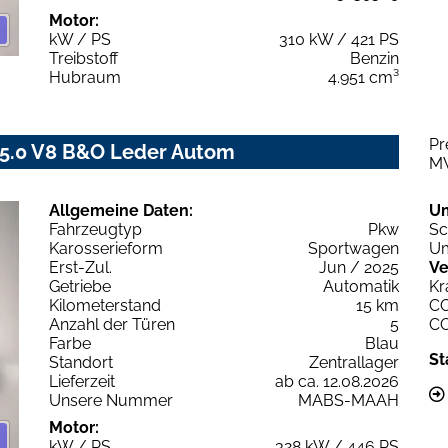
Motor:
kW / PS
310 kW / 421 PS
Treibstoff
Benzin
Hubraum
4.951 cm³
Pr
 5.0 V8 B&O Leder Autom
M
Allgemeine Daten:
U
Fahrzeugtyp
Pkw
Sc
Karosserieform
Sportwagen
Um
Erst-Zul.
Jun / 2025
Ve
Getriebe
Automatik
Kr
Kilometerstand
15 km
C
Anzahl der Türen
5
C
Farbe
Blau
St
Standort
Zentrallager
Lieferzeit
ab ca. 12.08.2026
Unsere Nummer
MABS-MAAH
Motor:
kW / PS
328 kW / 446 PS