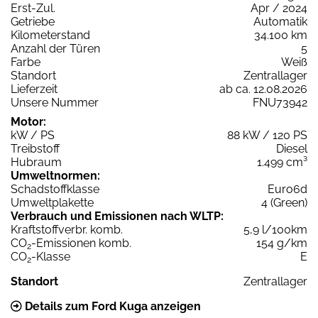
Erst-Zul.
Apr / 2024
Getriebe
Automatik
Kilometerstand
34.100 km
Anzahl der Türen
5
Farbe
Weiß
Standort
Zentrallager
Lieferzeit
ab ca. 12.08.2026
Unsere Nummer
FNU73942
Motor:
kW / PS
88 kW / 120 PS
Treibstoff
Diesel
Hubraum
1.499 cm³
Umweltnormen:
Schadstoffklasse
Euro6d
Umweltplakette
4 (Green)
Verbrauch und Emissionen nach WLTP:
Kraftstoffverbr. komb.
5,9 l/100km
CO
-Emissionen komb.
154 g/km
2
CO
-Klasse
E
2
Standort
Zentrallager
Details zum Ford Kuga anzeigen