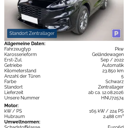
Standort Zentrallager
Allgemeine Daten:
Fahrzeugtyp
Pkw
Karosserieform
Geländewagen
Erst-Zul.
Sep / 2022
Getriebe
Automatik
Kilometerstand
23.850 km
Anzahl der Türen
5
Farbe
Schwarz
Standort
Zentrallager
Lieferzeit
ab ca. 12.08.2026
Unsere Nummer
HNU72574
Motor:
kW / PS
165 kW / 224 PS
Hubraum
2.488 cm³
Umweltnormen:
Schadstoffklasse
Euro6d