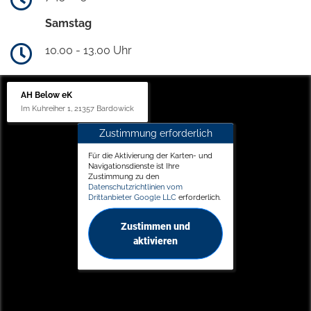
Samstag
10.00 - 13.00 Uhr
AH Below eK
Im Kuhreiher 1, 21357 Bardowick
Zustimmung erforderlich
Für die Aktivierung der Karten- und
Navigationsdienste ist Ihre
Zustimmung zu den
Datenschutzrichtlinien vom
Drittanbieter Google LLC
erforderlich.
Zustimmen und
aktivieren