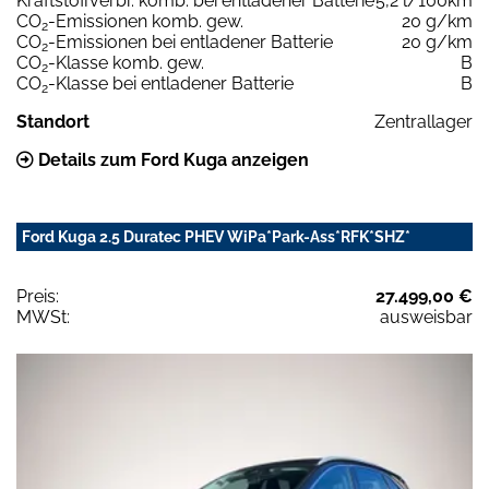
Kraftstoffverbr. komb. bei entladener Batterie
5,2 l/100km
CO
-Emissionen komb. gew.
20 g/km
2
CO
-Emissionen bei entladener Batterie
20 g/km
2
CO
-Klasse komb. gew.
B
2
CO
-Klasse bei entladener Batterie
B
2
Standort
Zentrallager
Details zum Ford Kuga anzeigen
Ford Kuga 2.5 Duratec PHEV WiPa*Park-Ass*RFK*SHZ*
Preis:
27.499,00 €
MWSt:
ausweisbar