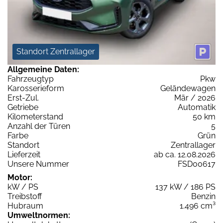
Standort Zentrallager
Allgemeine Daten:
Fahrzeugtyp
Pkw
Karosserieform
Geländewagen
Erst-Zul.
Mär / 2026
Getriebe
Automatik
Kilometerstand
50 km
Anzahl der Türen
5
Farbe
Grün
Standort
Zentrallager
Lieferzeit
ab ca. 12.08.2026
Unsere Nummer
FSD00617
Motor:
kW / PS
137 kW / 186 PS
Treibstoff
Benzin
Hubraum
1.496 cm³
Umweltnormen: