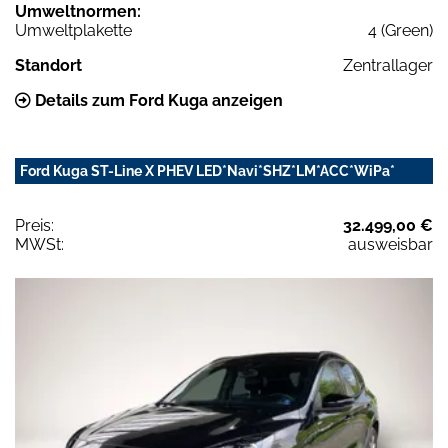
Umweltnormen:
Umweltplakette
4 (Green)
Standort
Zentrallager
Details zum Ford Kuga anzeigen
Ford Kuga ST-Line X PHEV LED*Navi*SHZ*LM*ACC*WiPa*
Preis:
32.499,00 €
MWSt:
ausweisbar