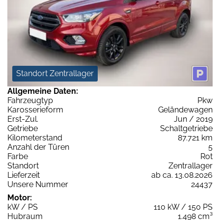
Standort Zentrallager
Allgemeine Daten:
Fahrzeugtyp
Pkw
Karosserieform
Geländewagen
Erst-Zul.
Jun / 2019
Getriebe
Schaltgetriebe
Kilometerstand
87.721 km
Anzahl der Türen
5
Farbe
Rot
Standort
Zentrallager
Lieferzeit
ab ca. 13.08.2026
Unsere Nummer
24437
Motor:
kW / PS
110 kW / 150 PS
Hubraum
1.498 cm³