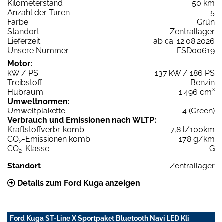
Kilometerstand
50 km
Anzahl der Türen
5
Farbe
Grün
Standort
Zentrallager
Lieferzeit
ab ca. 12.08.2026
Unsere Nummer
FSD00619
Motor:
kW / PS
137 kW / 186 PS
Treibstoff
Benzin
Hubraum
1.496 cm³
Umweltnormen:
Umweltplakette
4 (Green)
Verbrauch und Emissionen nach WLTP:
Kraftstoffverbr. komb.
7,8 l/100km
CO
-Emissionen komb.
178 g/km
2
CO
-Klasse
G
2
Standort
Zentrallager
Details zum Ford Kuga anzeigen
Ford Kuga ST-Line X Sportpaket Bluetooth Navi LED Kli