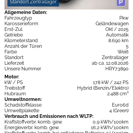
Standort Zentrallager
Allgemeine Daten:
Fahrzeugtyp
Pkw
Karosserieform
Geländewagen
Erst-Zul.
Okt / 2025
Getriebe
Automatik
Kilometerstand
8.690 km
Anzahl der Türen
5
Farbe
Weiß
Standort
Zentrallager
Lieferzeit
ab ca. 12.08.2026
Unsere Nummer
HRY73890
Motor:
kW / PS
178 kW / 242 PS
Treibstoff
Hybrid (Benzin/Elektro)
Hubraum
2.488 cm³
Umweltnormen:
Schadstoffklasse
Euro6d
Umweltplakette
4 (Green)
Verbrauch und Emissionen nach WLTP:
Kraftstoffverbr. komb. gew.
0,9 kWh/100km
Energieverbr. komb. gew.
16,2 kWh/100km