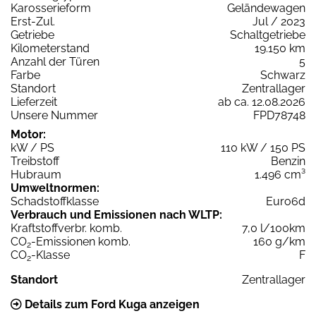
Karosserieform
Geländewagen
Erst-Zul.
Jul / 2023
Getriebe
Schaltgetriebe
Kilometerstand
19.150 km
Anzahl der Türen
5
Farbe
Schwarz
Standort
Zentrallager
Lieferzeit
ab ca. 12.08.2026
Unsere Nummer
FPD78748
Motor:
kW / PS
110 kW / 150 PS
Treibstoff
Benzin
Hubraum
1.496 cm³
Umweltnormen:
Schadstoffklasse
Euro6d
Verbrauch und Emissionen nach WLTP:
Kraftstoffverbr. komb.
7,0 l/100km
CO
-Emissionen komb.
160 g/km
2
CO
-Klasse
F
2
Standort
Zentrallager
Details zum Ford Kuga anzeigen