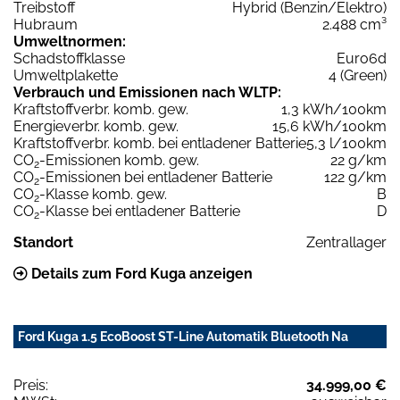
Treibstoff
Hybrid (Benzin/Elektro)
Hubraum
2.488 cm³
Umweltnormen:
Schadstoffklasse
Euro6d
Umweltplakette
4 (Green)
Verbrauch und Emissionen nach WLTP:
Kraftstoffverbr. komb. gew.
1,3 kWh/100km
Energieverbr. komb. gew.
15,6 kWh/100km
Kraftstoffverbr. komb. bei entladener Batterie
5,3 l/100km
CO
-Emissionen komb. gew.
22 g/km
2
CO
-Emissionen bei entladener Batterie
122 g/km
2
CO
-Klasse komb. gew.
B
2
CO
-Klasse bei entladener Batterie
D
2
Standort
Zentrallager
Details zum Ford Kuga anzeigen
Ford Kuga 1.5 EcoBoost ST-Line Automatik Bluetooth Na
Preis:
34.999,00 €