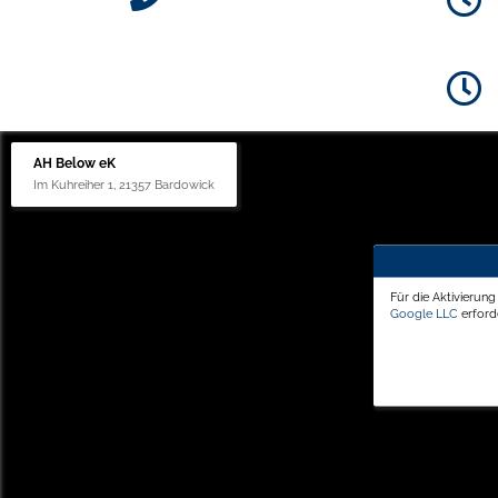
AH Below eK
Im Kuhreiher 1, 21357 Bardowick
Für die Aktivierun
Google LLC
erforde