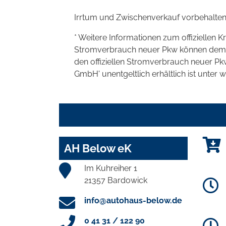
Irrtum und Zwischenverkauf vorbehalten
* Weitere Informationen zum offiziellen K
Stromverbrauch neuer Pkw können dem 'Lei
den offiziellen Stromverbrauch neuer P
GmbH' unentgeltlich erhältlich ist unter 
AH Below eK
Im Kuhreiher 1
21357 Bardowick
info@autohaus-below.de
0 41 31 / 122 90