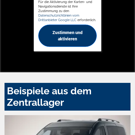
Für die Aktivierung der Karten- und
Navigationsdienste ist Ihre
Zustimmung zu den
Datenschutzrichtlinien vom
Drittanbieter Google LLC
erforderlich.
Zustimmen und
aktivieren
Beispiele aus dem
Zentrallager