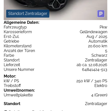
Standort Zentrallager
Allgemeine Daten:
Fahrzeugtyp
Pkw
Karosserieform
Geländewagen
Erst-Zul.
Aug / 2025
Getriebe
Automatik
Kilometerstand
20.600 km
Anzahl der Türen
5
Farbe
Schwarz
Standort
Zentrallager
Lieferzeit
ab ca. 12.08.2026
Unsere Nummer
64841424-513
Motor:
kW / PS
250 kW / 340 PS
Treibstoff
Elektro
Umweltnormen:
Umweltplakette
4 (Green)
Standort
Zentrallager