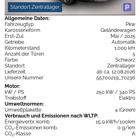
Standort Zentrallager
Allgemeine Daten:
Fahrzeugtyp
Pkw
Karosserieform
Geländewagen
Erst-Zul.
Mai / 2025
Getriebe
Automatik
Kilometerstand
1.000 km
Anzahl der Türen
5
Farbe
Schwarz
Standort
Zentrallager
Lieferzeit
ab ca. 12.08.2026
Unsere Nummer
55700219_70236
Motor:
kW / PS
250 kW / 340 PS
Treibstoff
Elektro
Umweltnormen:
Umweltplakette
4 (Green)
Verbrauch und Emissionen nach WLTP:
Energieverbr. komb.
15,9 kWh/100km
CO
-Emissionen komb.
0 g/km
2
CO
-Klasse
A
2