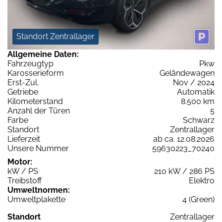
Standort Zentrallager
Allgemeine Daten:
Fahrzeugtyp
Pkw
Karosserieform
Geländewagen
Erst-Zul.
Nov / 2024
Getriebe
Automatik
Kilometerstand
8.500 km
Anzahl der Türen
5
Farbe
Schwarz
Standort
Zentrallager
Lieferzeit
ab ca. 12.08.2026
Unsere Nummer
59630223_70240
Motor:
kW / PS
210 kW / 286 PS
Treibstoff
Elektro
Umweltnormen:
Umweltplakette
4 (Green)
Standort
Zentrallager