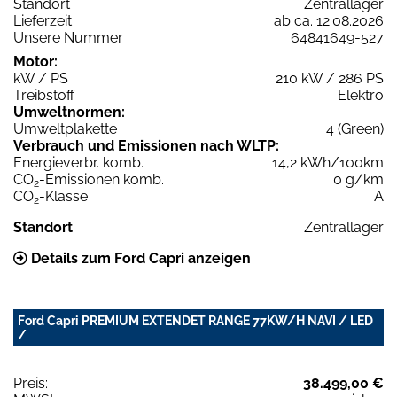
Standort
Zentrallager
Lieferzeit
ab ca. 12.08.2026
Unsere Nummer
64841649-527
Motor:
kW / PS
210 kW / 286 PS
Treibstoff
Elektro
Umweltnormen:
Umweltplakette
4 (Green)
Verbrauch und Emissionen nach WLTP:
Energieverbr. komb.
14,2 kWh/100km
CO
-Emissionen komb.
0 g/km
2
CO
-Klasse
A
2
Standort
Zentrallager
Details zum Ford Capri anzeigen
Ford Capri PREMIUM EXTENDET RANGE 77KW/H NAVI / LED
/
Preis:
38.499,00 €