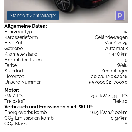
Standort Zentrallager
Allgemeine Daten:
Fahrzeugtyp
Pkw
Karosserieform
Geländewagen
Erst-Zul.
Mai / 2025
Getriebe
Automatik
Kilometerstand
4.448 km
Anzahl der Türen
5
Farbe
Weiß
Standort
Zentrallager
Lieferzeit
ab ca. 12.08.2026
Unsere Nummer
55700062_70030
Motor:
kW / PS
250 kW / 340 PS
Treibstoff
Elektro
Verbrauch und Emissionen nach WLTP:
Energieverbr. komb.
16,5 kWh/100km
CO
-Emissionen komb.
0 g/km
2
CO
-Klasse
A
2