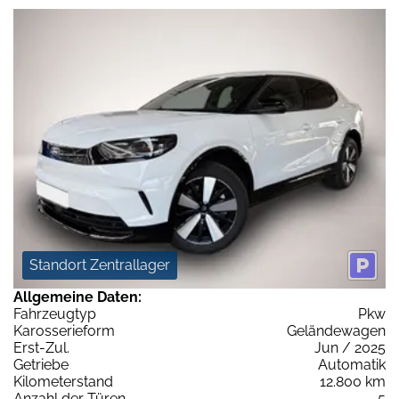
Standort Zentrallager
Allgemeine Daten:
Fahrzeugtyp
Pkw
Karosserieform
Geländewagen
Erst-Zul.
Jun / 2025
Getriebe
Automatik
Kilometerstand
12.800 km
Anzahl der Türen
5