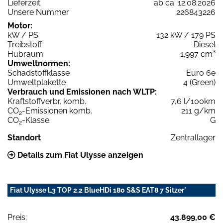
Lieferzeit
ab ca. 12.08.2026
Unsere Nummer
226843226
Motor:
kW / PS
132 kW / 179 PS
Treibstoff
Diesel
Hubraum
1.997 cm³
Umweltnormen:
Schadstoffklasse
Euro 6e
Umweltplakette
4 (Green)
Verbrauch und Emissionen nach WLTP:
Kraftstoffverbr. komb.
7,6 l/100km
CO
-Emissionen komb.
211 g/km
2
CO
-Klasse
G
2
Standort
Zentrallager
Details zum Fiat Ulysse anzeigen
Fiat Ulysse L3 TOP 2.2 BlueHDi 180 S&S EAT8 7 Sitzer*
Preis:
43.899,00 €