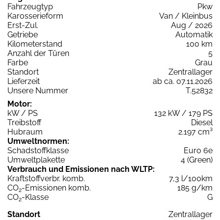
Fahrzeugtyp
Pkw
Karosserieform
Van / Kleinbus
Erst-Zul.
Aug / 2026
Getriebe
Automatik
Kilometerstand
100 km
Anzahl der Türen
5
Farbe
Grau
Standort
Zentrallager
Lieferzeit
ab ca. 07.11.2026
Unsere Nummer
T.52832
Motor:
kW / PS
132 kW / 179 PS
Treibstoff
Diesel
Hubraum
2.197 cm³
Umweltnormen:
Schadstoffklasse
Euro 6e
Umweltplakette
4 (Green)
Verbrauch und Emissionen nach WLTP:
Kraftstoffverbr. komb.
7,3 l/100km
CO
-Emissionen komb.
185 g/km
2
CO
-Klasse
G
2
Standort
Zentrallager