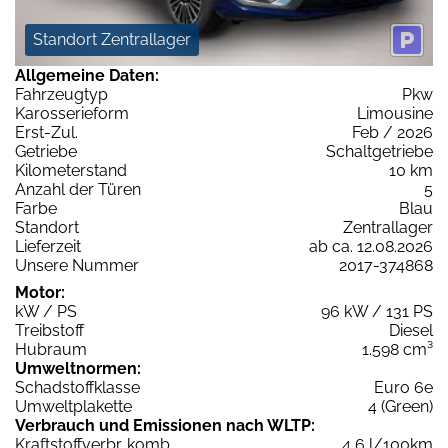
Standort Zentrallager
Allgemeine Daten:
Fahrzeugtyp
Pkw
Karosserieform
Limousine
Erst-Zul.
Feb / 2026
Getriebe
Schaltgetriebe
Kilometerstand
10 km
Anzahl der Türen
5
Farbe
Blau
Standort
Zentrallager
Lieferzeit
ab ca. 12.08.2026
Unsere Nummer
2017-374868
Motor:
kW / PS
96 kW / 131 PS
Treibstoff
Diesel
Hubraum
1.598 cm³
Umweltnormen:
Schadstoffklasse
Euro 6e
Umweltplakette
4 (Green)
Verbrauch und Emissionen nach WLTP:
Kraftstoffverbr. komb.
4,6 l/100km