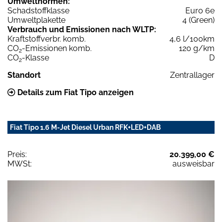
Umweltnormen:
Schadstoffklasse
Euro 6e
Umweltplakette
4 (Green)
Verbrauch und Emissionen nach WLTP:
Kraftstoffverbr. komb.
4,6 l/100km
CO
-Emissionen komb.
120 g/km
2
CO
-Klasse
D
2
Standort
Zentrallager
Details zum Fiat Tipo anzeigen
Fiat Tipo 1.6 M-Jet Diesel Urban RFK+LED+DAB
Preis:
20.399,00 €
MWSt:
ausweisbar