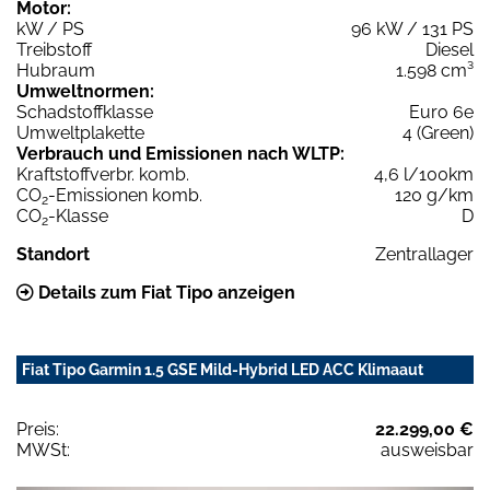
Motor:
kW / PS
96 kW / 131 PS
Treibstoff
Diesel
Hubraum
1.598 cm³
Umweltnormen:
Schadstoffklasse
Euro 6e
Umweltplakette
4 (Green)
Verbrauch und Emissionen nach WLTP:
Kraftstoffverbr. komb.
4,6 l/100km
CO
-Emissionen komb.
120 g/km
2
CO
-Klasse
D
2
Standort
Zentrallager
Details zum Fiat Tipo anzeigen
Fiat Tipo Garmin 1.5 GSE Mild-Hybrid LED ACC Klimaaut
Preis:
22.299,00 €
MWSt:
ausweisbar