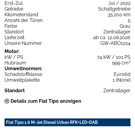
Erst-Zul.
Jul / 2022
Getriebe
Schaltgetriebe
Kilometerstand
35.200 km
Anzahl der Türen
5
Farbe
Grau
Standort
Zentrallager
Lieferzeit
ab ca. 12.08.2026
Unsere Nummer
GW-ABO1224
Motor:
kW / PS
74 kW / 101 PS
Hubraum
999 cm³
Umweltnormen:
Schadstoffklasse
Euro6d
Umweltplakette
1 (None)
Standort
Zentrallager
Details zum Fiat Tipo anzeigen
Fiat Tipo 1.6 M-Jet Diesel Urban RFK+LED+DAB