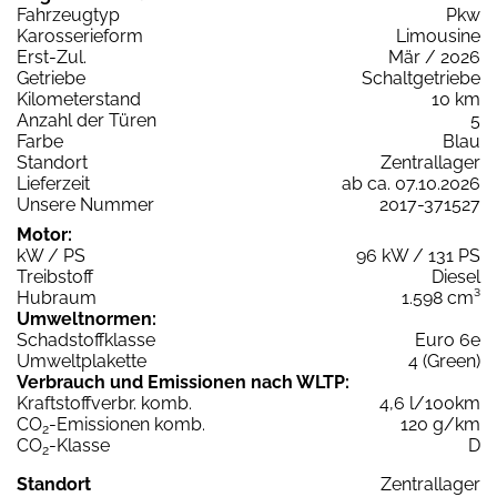
Fahrzeugtyp
Pkw
Karosserieform
Limousine
Erst-Zul.
Mär / 2026
Getriebe
Schaltgetriebe
Kilometerstand
10 km
Anzahl der Türen
5
Farbe
Blau
Standort
Zentrallager
Lieferzeit
ab ca. 07.10.2026
Unsere Nummer
2017-371527
Motor:
kW / PS
96 kW / 131 PS
Treibstoff
Diesel
Hubraum
1.598 cm³
Umweltnormen:
Schadstoffklasse
Euro 6e
Umweltplakette
4 (Green)
Verbrauch und Emissionen nach WLTP:
Kraftstoffverbr. komb.
4,6 l/100km
CO
-Emissionen komb.
120 g/km
2
CO
-Klasse
D
2
Standort
Zentrallager