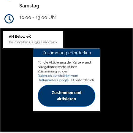
Samstag
10.00 - 13.00 Uhr
AH Below eK
Im Kuhreiher 1, 21357 Bardowick
Zustimmung erforderlich
Für die Aktivierung der Karten- und
Navigationsdienste ist Ihre
Zustimmung zu den
Datenschutzrichtlinien vom
Drittanbieter Google LLC
erforderlich.
Zustimmen und
aktivieren