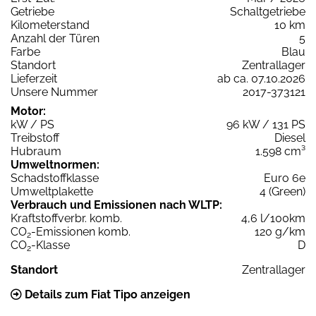
Getriebe
Schaltgetriebe
Kilometerstand
10 km
Anzahl der Türen
5
Farbe
Blau
Standort
Zentrallager
Lieferzeit
ab ca. 07.10.2026
Unsere Nummer
2017-373121
Motor:
kW / PS
96 kW / 131 PS
Treibstoff
Diesel
Hubraum
1.598 cm³
Umweltnormen:
Schadstoffklasse
Euro 6e
Umweltplakette
4 (Green)
Verbrauch und Emissionen nach WLTP:
Kraftstoffverbr. komb.
4,6 l/100km
CO
-Emissionen komb.
120 g/km
2
CO
-Klasse
D
2
Standort
Zentrallager
Details zum Fiat Tipo anzeigen