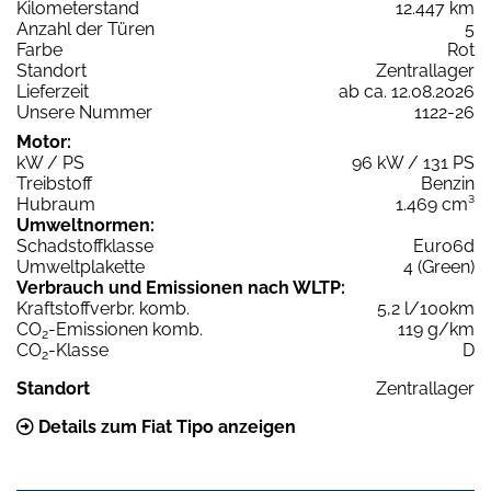
Kilometerstand
12.447 km
Anzahl der Türen
5
Farbe
Rot
Standort
Zentrallager
Lieferzeit
ab ca. 12.08.2026
Unsere Nummer
1122-26
Motor:
kW / PS
96 kW / 131 PS
Treibstoff
Benzin
Hubraum
1.469 cm³
Umweltnormen:
Schadstoffklasse
Euro6d
Umweltplakette
4 (Green)
Verbrauch und Emissionen nach WLTP:
Kraftstoffverbr. komb.
5,2 l/100km
CO
-Emissionen komb.
119 g/km
2
CO
-Klasse
D
2
Standort
Zentrallager
Details zum Fiat Tipo anzeigen