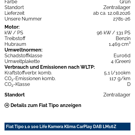
Farbe
Grün
Standort
Zentrallager
Lieferzeit
ab ca. 12.08.2026
Unsere Nummer
2781-26
Motor:
kW / PS
96 kW / 131 PS
Treibstoff
Benzin
Hubraum
1.469 cm³
Umweltnormen:
Schadstoffklasse
Euro6d
Umweltplakette
4 (Green)
Verbrauch und Emissionen nach WLTP:
Kraftstoffverbr. komb.
5,1 l/100km
CO
-Emissionen komb.
117 g/km
2
CO
-Klasse
D
2
Standort
Zentrallager
Details zum Fiat Tipo anzeigen
Fiat Tipo 1.0 100 Life Kamera Klima CarPlay DAB LM16Z