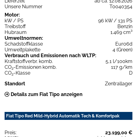
Lieferzeit
ab ca. 12.08.2026
Unsere Nummer
T0040354
Motor:
kW / PS
96 kW / 131 PS
Treibstoff
Benzin
Hubraum
1.469 cm³
Umweltnormen:
Schadstoffklasse
Euro6d
Umweltplakette
4 (Green)
Verbrauch und Emissionen nach WLTP:
Kraftstoffverbr. komb.
5,1 l/100km
CO
-Emissionen komb.
117 g/km
2
CO
-Klasse
D
2
Standort
Zentrallager
Details zum Fiat Tipo anzeigen
Fiat Tipo Red Mild-Hybrid Automatik Tech & Komfortpak
Preis:
23.199,00 €