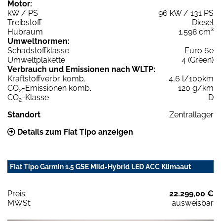
Motor:
kW / PS
96 kW / 131 PS
Treibstoff
Diesel
Hubraum
1.598 cm³
Umweltnormen:
Schadstoffklasse
Euro 6e
Umweltplakette
4 (Green)
Verbrauch und Emissionen nach WLTP:
Kraftstoffverbr. komb.
4,6 l/100km
CO
-Emissionen komb.
120 g/km
2
CO
-Klasse
D
2
Standort
Zentrallager
Details zum Fiat Tipo anzeigen
Fiat Tipo Garmin 1.5 GSE Mild-Hybrid LED ACC Klimaaut
Preis:
22.299,00 €
MWSt:
ausweisbar