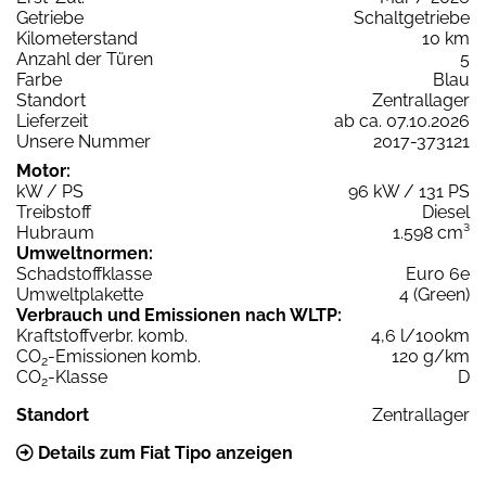
Getriebe
Schaltgetriebe
Kilometerstand
10 km
Anzahl der Türen
5
Farbe
Blau
Standort
Zentrallager
Lieferzeit
ab ca. 07.10.2026
Unsere Nummer
2017-373121
Motor:
kW / PS
96 kW / 131 PS
Treibstoff
Diesel
Hubraum
1.598 cm³
Umweltnormen:
Schadstoffklasse
Euro 6e
Umweltplakette
4 (Green)
Verbrauch und Emissionen nach WLTP:
Kraftstoffverbr. komb.
4,6 l/100km
CO
-Emissionen komb.
120 g/km
2
CO
-Klasse
D
2
Standort
Zentrallager
Details zum Fiat Tipo anzeigen