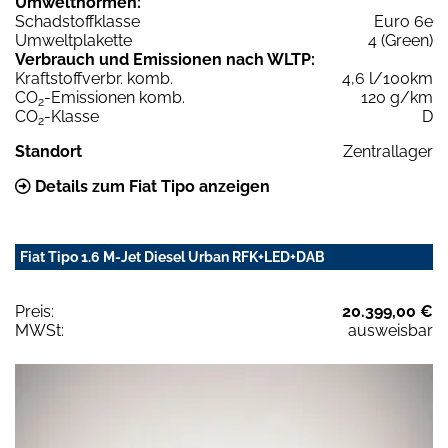
Umweltnormen:
Schadstoffklasse
Euro 6e
Umweltplakette
4 (Green)
Verbrauch und Emissionen nach WLTP:
Kraftstoffverbr. komb.
4,6 l/100km
CO
-Emissionen komb.
120 g/km
2
CO
-Klasse
D
2
Standort
Zentrallager
Details zum Fiat Tipo anzeigen
Fiat Tipo 1.6 M-Jet Diesel Urban RFK+LED+DAB
Preis:
20.399,00 €
MWSt:
ausweisbar