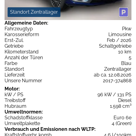
Standort Zentrallager
Allgemeine Daten:
Fahrzeugtyp
Pkw
Karosserieform
Limousine
Erst-Zul.
Feb / 2026
Getriebe
Schaltgetriebe
Kilometerstand
10 km
Anzahl der Türen
5
Farbe
Blau
Standort
Zentrallager
Lieferzeit
ab ca. 12.08.2026
Unsere Nummer
2017-374868
Motor:
kW / PS
96 kW / 131 PS
Treibstoff
Diesel
Hubraum
1.598 cm³
Umweltnormen:
Schadstoffklasse
Euro 6e
Umweltplakette
4 (Green)
Verbrauch und Emissionen nach WLTP:
Kraftstoffverbr. komb.
4,6 l/100km