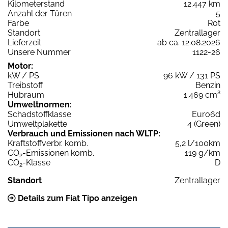
Kilometerstand
12.447 km
Anzahl der Türen
5
Farbe
Rot
Standort
Zentrallager
Lieferzeit
ab ca. 12.08.2026
Unsere Nummer
1122-26
Motor:
kW / PS
96 kW / 131 PS
Treibstoff
Benzin
Hubraum
1.469 cm³
Umweltnormen:
Schadstoffklasse
Euro6d
Umweltplakette
4 (Green)
Verbrauch und Emissionen nach WLTP:
Kraftstoffverbr. komb.
5,2 l/100km
CO
-Emissionen komb.
119 g/km
2
CO
-Klasse
D
2
Standort
Zentrallager
Details zum Fiat Tipo anzeigen