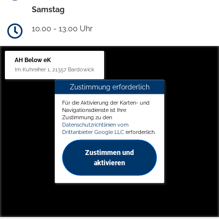
Samstag
10.00 - 13.00 Uhr
AH Below eK
Im Kuhreiher 1, 21357 Bardowick
Zustimmung erforderlich
Für die Aktivierung der Karten- und
Navigationsdienste ist Ihre
Zustimmung zu den
Datenschutzrichtlinien vom
Drittanbieter Google LLC
erforderlich.
Zustimmen und
aktivieren