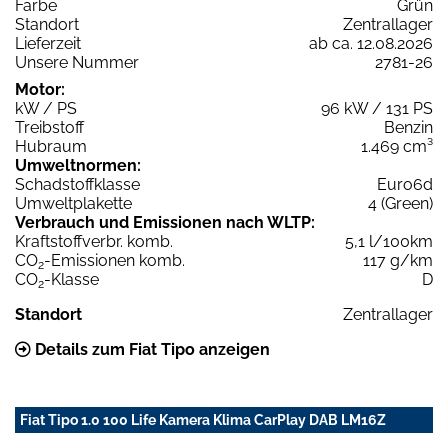
Farbe
Grün
Standort
Zentrallager
Lieferzeit
ab ca. 12.08.2026
Unsere Nummer
2781-26
Motor:
kW / PS
96 kW / 131 PS
Treibstoff
Benzin
Hubraum
1.469 cm³
Umweltnormen:
Schadstoffklasse
Euro6d
Umweltplakette
4 (Green)
Verbrauch und Emissionen nach WLTP:
Kraftstoffverbr. komb.
5,1 l/100km
CO
-Emissionen komb.
117 g/km
2
CO
-Klasse
D
2
Standort
Zentrallager
Details zum Fiat Tipo anzeigen
Fiat Tipo 1.0 100 Life Kamera Klima CarPlay DAB LM16Z