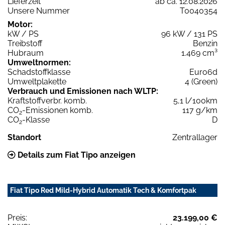
Lieferzeit
ab ca. 12.08.2026
Unsere Nummer
T0040354
Motor:
kW / PS
96 kW / 131 PS
Treibstoff
Benzin
Hubraum
1.469 cm³
Umweltnormen:
Schadstoffklasse
Euro6d
Umweltplakette
4 (Green)
Verbrauch und Emissionen nach WLTP:
Kraftstoffverbr. komb.
5,1 l/100km
CO
-Emissionen komb.
117 g/km
2
CO
-Klasse
D
2
Standort
Zentrallager
Details zum Fiat Tipo anzeigen
Fiat Tipo Red Mild-Hybrid Automatik Tech & Komfortpak
Preis:
23.199,00 €