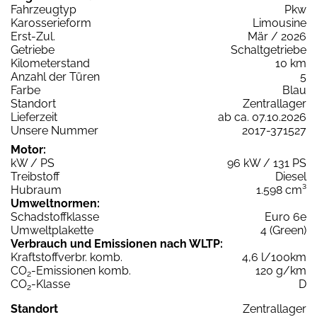
Fahrzeugtyp
Pkw
Karosserieform
Limousine
Erst-Zul.
Mär / 2026
Getriebe
Schaltgetriebe
Kilometerstand
10 km
Anzahl der Türen
5
Farbe
Blau
Standort
Zentrallager
Lieferzeit
ab ca. 07.10.2026
Unsere Nummer
2017-371527
Motor:
kW / PS
96 kW / 131 PS
Treibstoff
Diesel
Hubraum
1.598 cm³
Umweltnormen:
Schadstoffklasse
Euro 6e
Umweltplakette
4 (Green)
Verbrauch und Emissionen nach WLTP:
Kraftstoffverbr. komb.
4,6 l/100km
CO
-Emissionen komb.
120 g/km
2
CO
-Klasse
D
2
Standort
Zentrallager