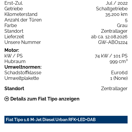
Erst-Zul.
Jul / 2022
Getriebe
Schaltgetriebe
Kilometerstand
35.200 km
Anzahl der Türen
5
Farbe
Grau
Standort
Zentrallager
Lieferzeit
ab ca. 12.08.2026
Unsere Nummer
GW-ABO1224
Motor:
kW / PS
74 kW / 101 PS
Hubraum
999 cm³
Umweltnormen:
Schadstoffklasse
Euro6d
Umweltplakette
1 (None)
Standort
Zentrallager
Details zum Fiat Tipo anzeigen
Fiat Tipo 1.6 M-Jet Diesel Urban RFK+LED+DAB