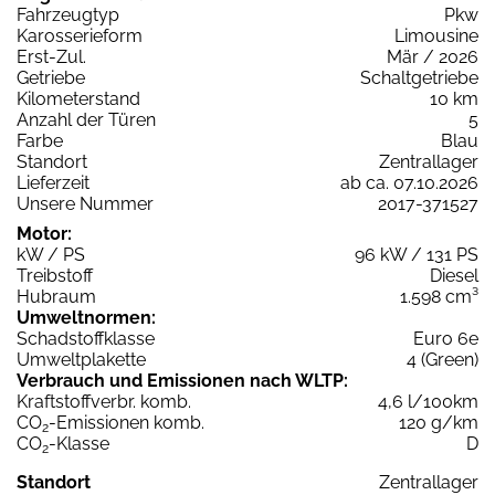
Fahrzeugtyp
Pkw
Karosserieform
Limousine
Erst-Zul.
Mär / 2026
Getriebe
Schaltgetriebe
Kilometerstand
10 km
Anzahl der Türen
5
Farbe
Blau
Standort
Zentrallager
Lieferzeit
ab ca. 07.10.2026
Unsere Nummer
2017-371527
Motor:
kW / PS
96 kW / 131 PS
Treibstoff
Diesel
Hubraum
1.598 cm³
Umweltnormen:
Schadstoffklasse
Euro 6e
Umweltplakette
4 (Green)
Verbrauch und Emissionen nach WLTP:
Kraftstoffverbr. komb.
4,6 l/100km
CO
-Emissionen komb.
120 g/km
2
CO
-Klasse
D
2
Standort
Zentrallager