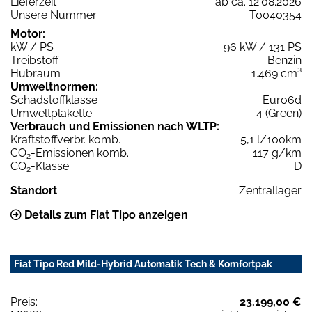
Lieferzeit
ab ca. 12.08.2026
Unsere Nummer
T0040354
Motor:
kW / PS
96 kW / 131 PS
Treibstoff
Benzin
Hubraum
1.469 cm³
Umweltnormen:
Schadstoffklasse
Euro6d
Umweltplakette
4 (Green)
Verbrauch und Emissionen nach WLTP:
Kraftstoffverbr. komb.
5,1 l/100km
CO
-Emissionen komb.
117 g/km
2
CO
-Klasse
D
2
Standort
Zentrallager
Details zum Fiat Tipo anzeigen
Fiat Tipo Red Mild-Hybrid Automatik Tech & Komfortpak
Preis:
23.199,00 €