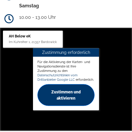
Samstag
10.00 - 13.00 Uhr
AH Below eK
Im Kuhreiher 1, 21357 Bardowick
Zustimmung erforderlich
Für die Aktivierung der Karten- und
Navigationsdienste ist Ihre
Zustimmung zu den
Datenschutzrichtlinien vom
Drittanbieter Google LLC
erforderlich.
Zustimmen und
aktivieren