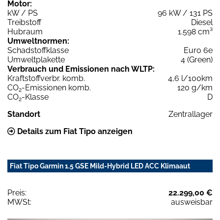
Motor:
kW / PS
96 kW / 131 PS
Treibstoff
Diesel
Hubraum
1.598 cm³
Umweltnormen:
Schadstoffklasse
Euro 6e
Umweltplakette
4 (Green)
Verbrauch und Emissionen nach WLTP:
Kraftstoffverbr. komb.
4,6 l/100km
CO
-Emissionen komb.
120 g/km
2
CO
-Klasse
D
2
Standort
Zentrallager
Details zum Fiat Tipo anzeigen
Fiat Tipo Garmin 1.5 GSE Mild-Hybrid LED ACC Klimaaut
Preis:
22.299,00 €
MWSt:
ausweisbar