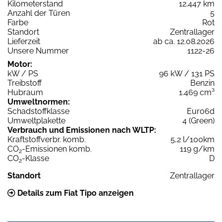
Kilometerstand
12.447 km
Anzahl der Türen
5
Farbe
Rot
Standort
Zentrallager
Lieferzeit
ab ca. 12.08.2026
Unsere Nummer
1122-26
Motor:
kW / PS
96 kW / 131 PS
Treibstoff
Benzin
Hubraum
1.469 cm³
Umweltnormen:
Schadstoffklasse
Euro6d
Umweltplakette
4 (Green)
Verbrauch und Emissionen nach WLTP:
Kraftstoffverbr. komb.
5,2 l/100km
CO
-Emissionen komb.
119 g/km
2
CO
-Klasse
D
2
Standort
Zentrallager
Details zum Fiat Tipo anzeigen