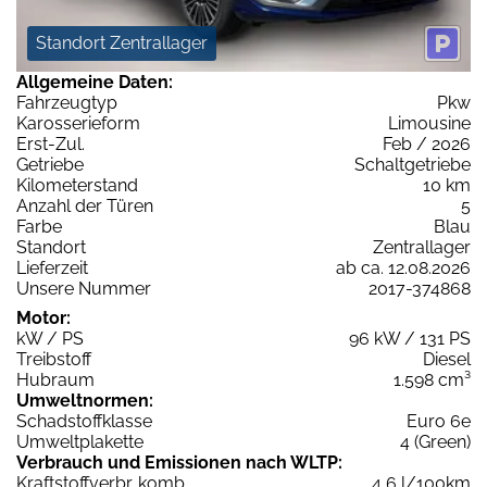
Standort Zentrallager
Allgemeine Daten:
Fahrzeugtyp
Pkw
Karosserieform
Limousine
Erst-Zul.
Feb / 2026
Getriebe
Schaltgetriebe
Kilometerstand
10 km
Anzahl der Türen
5
Farbe
Blau
Standort
Zentrallager
Lieferzeit
ab ca. 12.08.2026
Unsere Nummer
2017-374868
Motor:
kW / PS
96 kW / 131 PS
Treibstoff
Diesel
Hubraum
1.598 cm³
Umweltnormen:
Schadstoffklasse
Euro 6e
Umweltplakette
4 (Green)
Verbrauch und Emissionen nach WLTP:
Kraftstoffverbr. komb.
4,6 l/100km