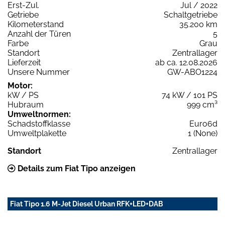
Erst-Zul.
Jul / 2022
Getriebe
Schaltgetriebe
Kilometerstand
35.200 km
Anzahl der Türen
5
Farbe
Grau
Standort
Zentrallager
Lieferzeit
ab ca. 12.08.2026
Unsere Nummer
GW-ABO1224
Motor:
kW / PS
74 kW / 101 PS
Hubraum
999 cm³
Umweltnormen:
Schadstoffklasse
Euro6d
Umweltplakette
1 (None)
Standort
Zentrallager
Details zum Fiat Tipo anzeigen
Fiat Tipo 1.6 M-Jet Diesel Urban RFK+LED+DAB