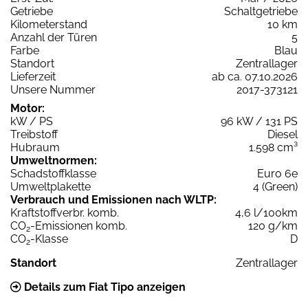
Getriebe
Schaltgetriebe
Kilometerstand
10 km
Anzahl der Türen
5
Farbe
Blau
Standort
Zentrallager
Lieferzeit
ab ca. 07.10.2026
Unsere Nummer
2017-373121
Motor:
kW / PS
96 kW / 131 PS
Treibstoff
Diesel
Hubraum
1.598 cm³
Umweltnormen:
Schadstoffklasse
Euro 6e
Umweltplakette
4 (Green)
Verbrauch und Emissionen nach WLTP:
Kraftstoffverbr. komb.
4,6 l/100km
CO
-Emissionen komb.
120 g/km
2
CO
-Klasse
D
2
Standort
Zentrallager
Details zum Fiat Tipo anzeigen