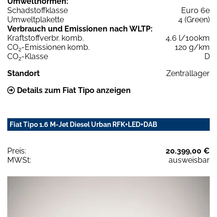
Umweltnormen:
Schadstoffklasse
Euro 6e
Umweltplakette
4 (Green)
Verbrauch und Emissionen nach WLTP:
Kraftstoffverbr. komb.
4,6 l/100km
CO
-Emissionen komb.
120 g/km
2
CO
-Klasse
D
2
Standort
Zentrallager
Details zum Fiat Tipo anzeigen
Fiat Tipo 1.6 M-Jet Diesel Urban RFK+LED+DAB
Preis:
20.399,00 €
MWSt:
ausweisbar