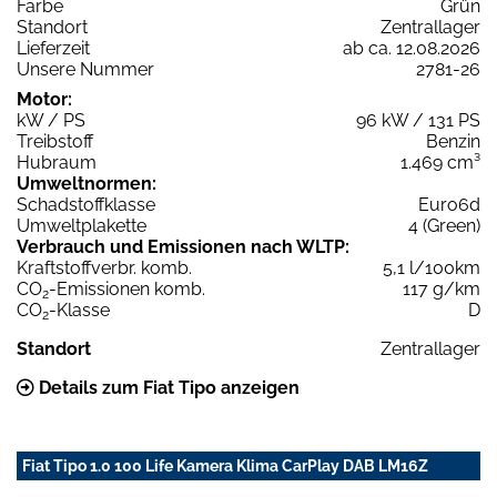
Farbe
Grün
Standort
Zentrallager
Lieferzeit
ab ca. 12.08.2026
Unsere Nummer
2781-26
Motor:
kW / PS
96 kW / 131 PS
Treibstoff
Benzin
Hubraum
1.469 cm³
Umweltnormen:
Schadstoffklasse
Euro6d
Umweltplakette
4 (Green)
Verbrauch und Emissionen nach WLTP:
Kraftstoffverbr. komb.
5,1 l/100km
CO
-Emissionen komb.
117 g/km
2
CO
-Klasse
D
2
Standort
Zentrallager
Details zum Fiat Tipo anzeigen
Fiat Tipo 1.0 100 Life Kamera Klima CarPlay DAB LM16Z