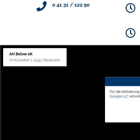
0 41 31 / 122 90
AH Below eK
Im Kuhreiher 1, 21357 Bardowick
Für die Aktivierun
Google LLC
erforde