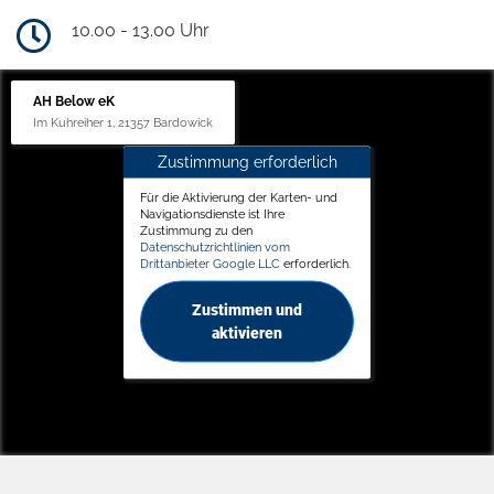
10.00 - 13.00 Uhr
AH Below eK
Im Kuhreiher 1, 21357 Bardowick
Zustimmung erforderlich
Für die Aktivierung der Karten- und
Navigationsdienste ist Ihre
Zustimmung zu den
Datenschutzrichtlinien vom
Drittanbieter Google LLC
erforderlich.
Zustimmen und
aktivieren