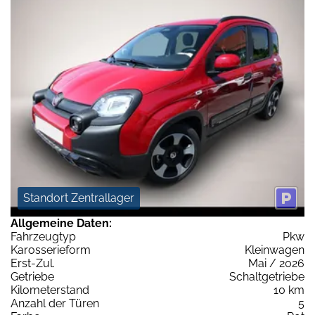
Standort Zentrallager
Allgemeine Daten:
Fahrzeugtyp
Pkw
Karosserieform
Kleinwagen
Erst-Zul.
Mai / 2026
Getriebe
Schaltgetriebe
Kilometerstand
10 km
Anzahl der Türen
5