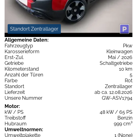
Standort Zentrallager
Allgemeine Daten:
Fahrzeugtyp
Pkw
Karosserieform
Kleinwagen
Erst-Zul.
Mai / 2026
Getriebe
Schaltgetriebe
Kilometerstand
10 km
Anzahl der Türen
5
Farbe
Rot
Standort
Zentrallager
Lieferzeit
ab ca. 12.08.2026
Unsere Nummer
GW-ASV1794
Motor:
kW / PS
48 kW / 65 PS
Treibstoff
Benzin
Hubraum
999 cm³
Umweltnormen:
Umweltplakette
1 (None)