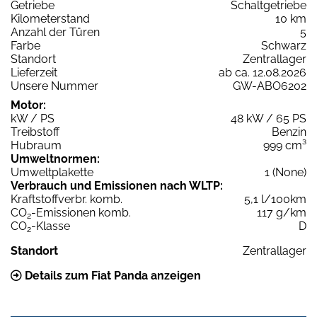
Getriebe
Schaltgetriebe
Kilometerstand
10 km
Anzahl der Türen
5
Farbe
Schwarz
Standort
Zentrallager
Lieferzeit
ab ca. 12.08.2026
Unsere Nummer
GW-ABO6202
Motor:
kW / PS
48 kW / 65 PS
Treibstoff
Benzin
Hubraum
999 cm³
Umweltnormen:
Umweltplakette
1 (None)
Verbrauch und Emissionen nach WLTP:
Kraftstoffverbr. komb.
5,1 l/100km
CO
-Emissionen komb.
117 g/km
2
CO
-Klasse
D
2
Standort
Zentrallager
Details zum Fiat Panda anzeigen