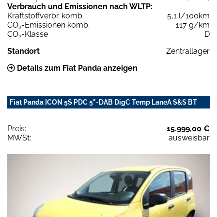
Verbrauch und Emissionen nach WLTP:
Kraftstoffverbr. komb.
5,1 l/100km
CO
-Emissionen komb.
117 g/km
2
CO
-Klasse
D
2
Standort
Zentrallager
Details zum Fiat Panda anzeigen
Fiat Panda ICON 5S PDC 5"-DAB DigC Temp LaneA S&S BT
Preis:
15.999,00 €
MWSt:
ausweisbar