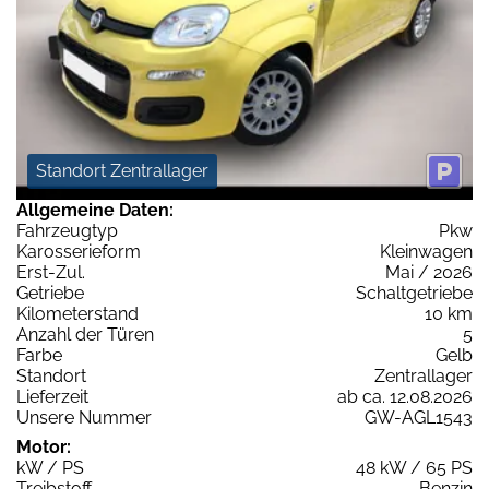
Standort Zentrallager
Allgemeine Daten:
Fahrzeugtyp
Pkw
Karosserieform
Kleinwagen
Erst-Zul.
Mai / 2026
Getriebe
Schaltgetriebe
Kilometerstand
10 km
Anzahl der Türen
5
Farbe
Gelb
Standort
Zentrallager
Lieferzeit
ab ca. 12.08.2026
Unsere Nummer
GW-AGL1543
Motor:
kW / PS
48 kW / 65 PS
Treibstoff
Benzin