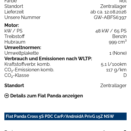
Farbe
Rot
Standort
Zentrallager
Lieferzeit
ab ca. 12.08.2026
Unsere Nummer
GW-ABFS6397
Motor:
kW / PS
48 kW / 65 PS
Treibstoff
Benzin
Hubraum
999 cm³
Umweltnormen:
Umweltplakette
1 (None)
Verbrauch und Emissionen nach WLTP:
Kraftstoffverbr. komb.
5,1 l/100km
CO
-Emissionen komb.
117 g/km
2
CO
-Klasse
D
2
Standort
Zentrallager
Details zum Fiat Panda anzeigen
Fiat Panda Cross 5S PDC CarP/AndroidA PrivG 15Z NSW