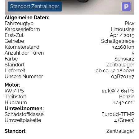
Standort Zentrallager
Allgemeine Daten:
Fahrzeugtyp
Pkw
Karosserieform
Limousine
Erst-Zul.
Apr / 2019
Getriebe
Schaltgetriebe
Kilometerstand
32.168 km
Anzahl der Türen
5
Farbe
Schwarz
Standort
Zentrallager
Lieferzeit
ab ca. 12.08.2026
Unsere Nummer
03B70167
Motor:
kW / PS
51 kW / 69 PS
Treibstoff
Benzin
Hubraum
1.242 cm³
Umweltnormen:
Schadstoffklasse
Euro6d-TEMP
Umweltplakette
4 (Green)
Standort
Zentrallager