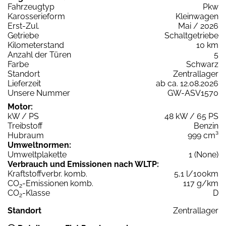
Fahrzeugtyp
Pkw
Karosserieform
Kleinwagen
Erst-Zul.
Mai / 2026
Getriebe
Schaltgetriebe
Kilometerstand
10 km
Anzahl der Türen
5
Farbe
Schwarz
Standort
Zentrallager
Lieferzeit
ab ca. 12.08.2026
Unsere Nummer
GW-ASV1570
Motor:
kW / PS
48 kW / 65 PS
Treibstoff
Benzin
Hubraum
999 cm³
Umweltnormen:
Umweltplakette
1 (None)
Verbrauch und Emissionen nach WLTP:
Kraftstoffverbr. komb.
5,1 l/100km
CO
-Emissionen komb.
117 g/km
2
CO
-Klasse
D
2
Standort
Zentrallager