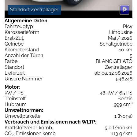
Standort Zentrallager
Allgemeine Daten:
Fahrzeugtyp
Pkw
Karosserieform
Limousine
Erst-Zul.
Mai / 2026
Getriebe
Schaltgetriebe
Kilometerstand
10 km
Anzahl der Türen
5
Farbe
BLANC GELATO
Standort
Zentrallager
Lieferzeit
ab ca. 12.08.2026
Unsere Nummer
546248
Motor:
kW / PS
48 kW / 65 PS
Treibstoff
Benzin
Hubraum
999 cm³
Umweltnormen:
Umweltplakette
1 (None)
Verbrauch und Emissionen nach WLTP:
Kraftstoffverbr. komb.
5,0 l/100km
CO
-Emissionen komb.
113 g/km
2