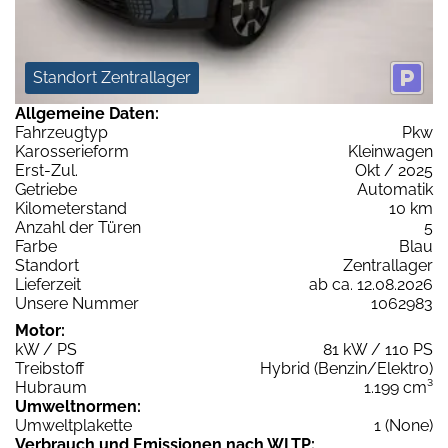
Standort Zentrallager
Allgemeine Daten:
Fahrzeugtyp
Pkw
Karosserieform
Kleinwagen
Erst-Zul.
Okt / 2025
Getriebe
Automatik
Kilometerstand
10 km
Anzahl der Türen
5
Farbe
Blau
Standort
Zentrallager
Lieferzeit
ab ca. 12.08.2026
Unsere Nummer
1062983
Motor:
kW / PS
81 kW / 110 PS
Treibstoff
Hybrid (Benzin/Elektro)
Hubraum
1.199 cm³
Umweltnormen:
Umweltplakette
1 (None)
Verbrauch und Emissionen nach WLTP: