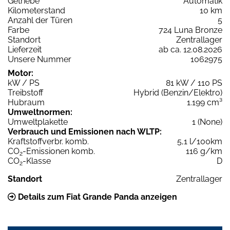
Getriebe
Automatik
Kilometerstand
10 km
Anzahl der Türen
5
Farbe
724 Luna Bronze
Standort
Zentrallager
Lieferzeit
ab ca. 12.08.2026
Unsere Nummer
1062975
Motor:
kW / PS
81 kW / 110 PS
Treibstoff
Hybrid (Benzin/Elektro)
Hubraum
1.199 cm³
Umweltnormen:
Umweltplakette
1 (None)
Verbrauch und Emissionen nach WLTP:
Kraftstoffverbr. komb.
5,1 l/100km
CO
-Emissionen komb.
116 g/km
2
CO
-Klasse
D
2
Standort
Zentrallager
Details zum Fiat Grande Panda anzeigen