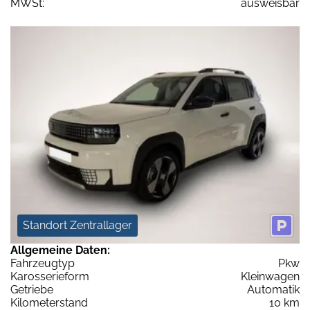
MWSt:
ausweisbar
Standort Zentrallager
Allgemeine Daten:
Fahrzeugtyp
Pkw
Karosserieform
Kleinwagen
Getriebe
Automatik
Kilometerstand
10 km