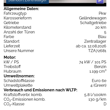
Allgemeine Daten:
Fahrzeugtyp
Pkw
Karosserieform
Geländewagen
Getriebe
Schaltgetriebe
Kilometerstand
20 km
Anzahl der Türen
5
Farbe
Blau
Standort
Zentrallager
Lieferzeit
ab ca. 12.08.2026
Unsere Nummer
TZA72681
Motor:
kW / PS
74 kW / 101 PS
Treibstoff
Benzin
Hubraum
1.199 cm³
Umweltnormen:
Schadstoffklasse
Euro 6e
Umweltplakette
4 (Green)
Verbrauch und Emissionen nach WLTP:
Kraftstoffverbr. komb.
5,8 l/100km
CO
-Emissionen komb.
130 g/km
2
CO
-Klasse
D
2