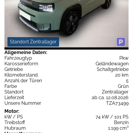
Standort Zentrallager
Allgemeine Daten:
Fahrzeugtyp
Pkw
Karosserieform
Geländewagen
Getriebe
Schaltgetriebe
Kilometerstand
20 km
Anzahl der Türen
5
Farbe
Grün
Standort
Zentrallager
Lieferzeit
ab ca. 12.08.2026
Unsere Nummer
TZA73499
Motor:
kW / PS
74 kW / 101 PS
Treibstoff
Benzin
Hubraum
1.199 cm³