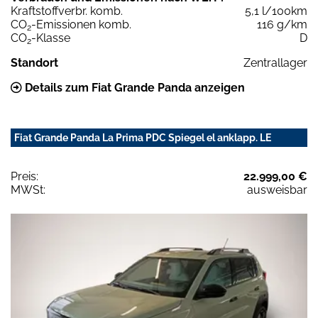
Kraftstoffverbr. komb.
5,1 l/100km
CO
-Emissionen komb.
116 g/km
2
CO
-Klasse
D
2
Standort
Zentrallager
Details zum Fiat Grande Panda anzeigen
Fiat Grande Panda La Prima PDC Spiegel el anklapp. LE
Preis:
22.999,00 €
MWSt:
ausweisbar