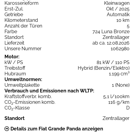
Karosserieform
Kleinwagen
Erst-Zul.
Okt / 2025
Getriebe
Automatik
Kilometerstand
10 km
Anzahl der Türen
5
Farbe
724 Luna Bronze
Standort
Zentrallager
Lieferzeit
ab ca. 12.08.2026
Unsere Nummer
1062980
Motor:
kW / PS
81 kW / 110 PS
Treibstoff
Hybrid (Benzin/Elektro)
Hubraum
1.199 cm³
Umweltnormen:
Umweltplakette
1 (None)
Verbrauch und Emissionen nach WLTP:
Kraftstoffverbr. komb.
5,1 l/100km
CO
-Emissionen komb.
116 g/km
2
CO
-Klasse
D
2
Standort
Zentrallager
Details zum Fiat Grande Panda anzeigen