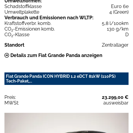
Umweltnormen:
Schadstoffklasse
Euro 6e
Umweltplakette
4 (Green)
Verbrauch und Emissionen nach WLTP:
Kraftstoffverbr. komb.
5,8 l/100km
CO
-Emissionen komb.
130 g/km
2
CO
-Klasse
D
2
Standort
Zentrallager
Details zum Fiat Grande Panda anzeigen
Fiat Grande Panda ICON HYBRID 1.2 eDCT 81kW (110PS)
Tech-Paket,...
Preis:
23.299,00 €
MWSt:
ausweisbar