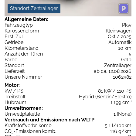
Standort Zentrallager
Allgemeine Daten:
Fahrzeugtyp
Pkw
Karosserieform
Kleinwagen
Erst-Zul.
Okt / 2025
Getriebe
Automatik
Kilometerstand
10 km
Anzahl der Türen
5
Farbe
Gelb
Standort
Zentrallager
Lieferzeit
ab ca. 12.08.2026
Unsere Nummer
1062982
Motor:
kW / PS
81 kW / 110 PS
Treibstoff
Hybrid (Benzin/Elektro)
Hubraum
1.199 cm³
Umweltnormen:
Umweltplakette
1 (None)
Verbrauch und Emissionen nach WLTP:
Kraftstoffverbr. komb.
5,1 l/100km
CO
-Emissionen komb.
116 g/km
2