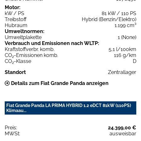
Motor:
kW / PS
81 kW / 110 PS
Treibstoff
Hybrid (Benzin/Elektro)
Hubraum
1.199 cm³
Umweltnormen:
Umweltplakette
1 (None)
Verbrauch und Emissionen nach WLTP:
Kraftstoffverbr. komb.
5,1 l/100km
CO
-Emissionen komb.
116 g/km
2
CO
-Klasse
D
2
Standort
Zentrallager
Details zum Fiat Grande Panda anzeigen
Fiat Grande Panda LA PRIMA HYBRID 1.2 eDCT 81kW (110PS)
Klimaau...
Preis:
24.399,00 €
MWSt:
ausweisbar