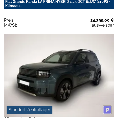
Fiat Grande Panda LA PRIMA HYBRID 1.2 eDCT 81kW (110PS)
Klimaau...
Preis:
24.399,00 €
MWSt:
ausweisbar
Standort Zentrallager