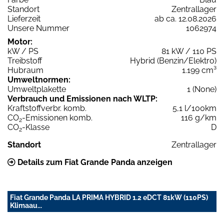
Standort
Zentrallager
Lieferzeit
ab ca. 12.08.2026
Unsere Nummer
1062974
Motor:
kW / PS
81 kW / 110 PS
Treibstoff
Hybrid (Benzin/Elektro)
Hubraum
1.199 cm³
Umweltnormen:
Umweltplakette
1 (None)
Verbrauch und Emissionen nach WLTP:
Kraftstoffverbr. komb.
5,1 l/100km
CO
-Emissionen komb.
116 g/km
2
CO
-Klasse
D
2
Standort
Zentrallager
Details zum Fiat Grande Panda anzeigen
Fiat Grande Panda LA PRIMA HYBRID 1.2 eDCT 81kW (110PS)
Klimaau...