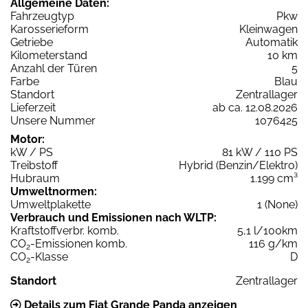
Allgemeine Daten:
Fahrzeugtyp
Pkw
Karosserieform
Kleinwagen
Getriebe
Automatik
Kilometerstand
10 km
Anzahl der Türen
5
Farbe
Blau
Standort
Zentrallager
Lieferzeit
ab ca. 12.08.2026
Unsere Nummer
1076425
Motor:
kW / PS
81 kW / 110 PS
Treibstoff
Hybrid (Benzin/Elektro)
Hubraum
1.199 cm³
Umweltnormen:
Umweltplakette
1 (None)
Verbrauch und Emissionen nach WLTP:
Kraftstoffverbr. komb.
5,1 l/100km
CO
-Emissionen komb.
116 g/km
2
CO
-Klasse
D
2
Standort
Zentrallager
Details zum Fiat Grande Panda anzeigen