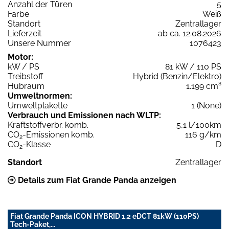
Anzahl der Türen
5
Farbe
Weiß
Standort
Zentrallager
Lieferzeit
ab ca. 12.08.2026
Unsere Nummer
1076423
Motor:
kW / PS
81 kW / 110 PS
Treibstoff
Hybrid (Benzin/Elektro)
Hubraum
1.199 cm³
Umweltnormen:
Umweltplakette
1 (None)
Verbrauch und Emissionen nach WLTP:
Kraftstoffverbr. komb.
5,1 l/100km
CO
-Emissionen komb.
116 g/km
2
CO
-Klasse
D
2
Standort
Zentrallager
Details zum Fiat Grande Panda anzeigen
Fiat Grande Panda ICON HYBRID 1.2 eDCT 81kW (110PS)
Tech-Paket,...