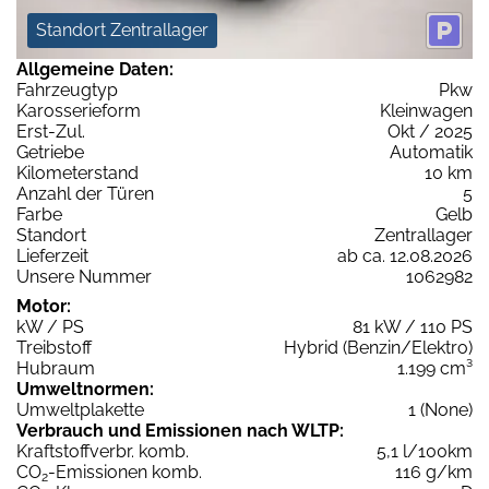
Standort Zentrallager
Allgemeine Daten:
Fahrzeugtyp
Pkw
Karosserieform
Kleinwagen
Erst-Zul.
Okt / 2025
Getriebe
Automatik
Kilometerstand
10 km
Anzahl der Türen
5
Farbe
Gelb
Standort
Zentrallager
Lieferzeit
ab ca. 12.08.2026
Unsere Nummer
1062982
Motor:
kW / PS
81 kW / 110 PS
Treibstoff
Hybrid (Benzin/Elektro)
Hubraum
1.199 cm³
Umweltnormen:
Umweltplakette
1 (None)
Verbrauch und Emissionen nach WLTP:
Kraftstoffverbr. komb.
5,1 l/100km
CO
-Emissionen komb.
116 g/km
2