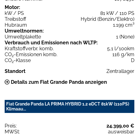
Motor:
kW / PS
81 kW / 110 PS
Treibstoff
Hybrid (Benzin/Elektro)
Hubraum
1.199 cm³
Umweltnormen:
Umweltplakette
1 (None)
Verbrauch und Emissionen nach WLTP:
Kraftstoffverbr. komb.
5,1 l/100km
CO
-Emissionen komb.
116 g/km
2
CO
-Klasse
D
2
Standort
Zentrallager
Details zum Fiat Grande Panda anzeigen
Fiat Grande Panda LA PRIMA HYBRID 1.2 eDCT 81kW (110PS)
Klimaau...
Preis:
24.399,00 €
MWSt:
ausweisbar