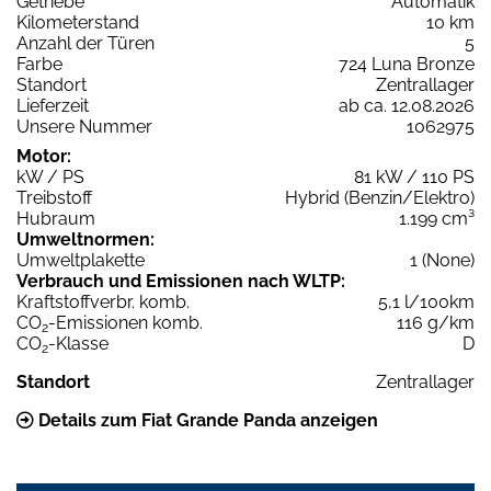
Getriebe
Automatik
Kilometerstand
10 km
Anzahl der Türen
5
Farbe
724 Luna Bronze
Standort
Zentrallager
Lieferzeit
ab ca. 12.08.2026
Unsere Nummer
1062975
Motor:
kW / PS
81 kW / 110 PS
Treibstoff
Hybrid (Benzin/Elektro)
Hubraum
1.199 cm³
Umweltnormen:
Umweltplakette
1 (None)
Verbrauch und Emissionen nach WLTP:
Kraftstoffverbr. komb.
5,1 l/100km
CO
-Emissionen komb.
116 g/km
2
CO
-Klasse
D
2
Standort
Zentrallager
Details zum Fiat Grande Panda anzeigen