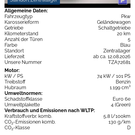
Allgemeine Daten:
Fahrzeugtyp
Pkw
Karosserieform
Geländewagen
Getriebe
Schaltgetriebe
Kilometerstand
20 km
Anzahl der Türen
5
Farbe
Blau
Standort
Zentrallager
Lieferzeit
ab ca. 12.08.2026
Unsere Nummer
TZA72681
Motor:
kW / PS
74 kW / 101 PS
Treibstoff
Benzin
Hubraum
1.199 cm³
Umweltnormen:
Schadstoffklasse
Euro 6e
Umweltplakette
4 (Green)
Verbrauch und Emissionen nach WLTP:
Kraftstoffverbr. komb.
5,8 l/100km
CO
-Emissionen komb.
130 g/km
2
CO
-Klasse
D
2