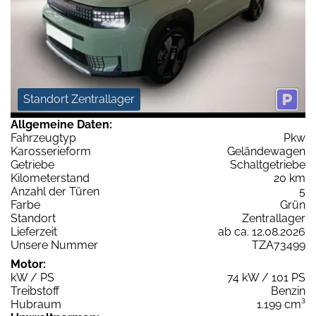
Standort Zentrallager
Allgemeine Daten:
Fahrzeugtyp
Pkw
Karosserieform
Geländewagen
Getriebe
Schaltgetriebe
Kilometerstand
20 km
Anzahl der Türen
5
Farbe
Grün
Standort
Zentrallager
Lieferzeit
ab ca. 12.08.2026
Unsere Nummer
TZA73499
Motor:
kW / PS
74 kW / 101 PS
Treibstoff
Benzin
Hubraum
1.199 cm³