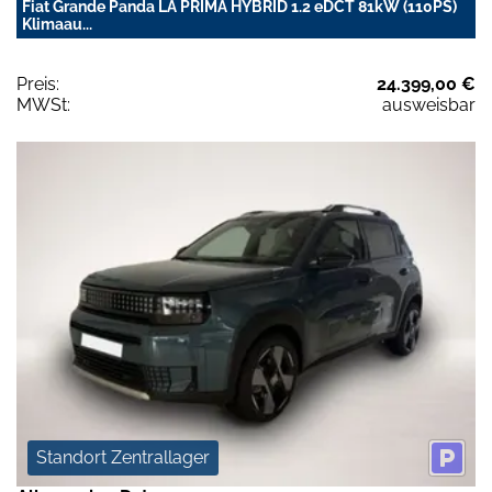
Fiat Grande Panda LA PRIMA HYBRID 1.2 eDCT 81kW (110PS)
Klimaau...
Preis:
24.399,00 €
MWSt:
ausweisbar
Standort Zentrallager