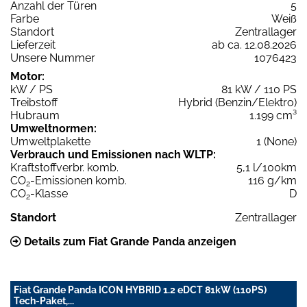
Anzahl der Türen
5
Farbe
Weiß
Standort
Zentrallager
Lieferzeit
ab ca. 12.08.2026
Unsere Nummer
1076423
Motor:
kW / PS
81 kW / 110 PS
Treibstoff
Hybrid (Benzin/Elektro)
Hubraum
1.199 cm³
Umweltnormen:
Umweltplakette
1 (None)
Verbrauch und Emissionen nach WLTP:
Kraftstoffverbr. komb.
5,1 l/100km
CO
-Emissionen komb.
116 g/km
2
CO
-Klasse
D
2
Standort
Zentrallager
Details zum Fiat Grande Panda anzeigen
Fiat Grande Panda ICON HYBRID 1.2 eDCT 81kW (110PS)
Tech-Paket,...