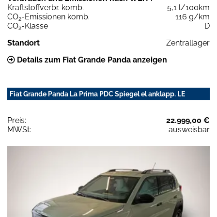
Kraftstoffverbr. komb.
5,1 l/100km
CO
-Emissionen komb.
116 g/km
2
CO
-Klasse
D
2
Standort
Zentrallager
Details zum Fiat Grande Panda anzeigen
Fiat Grande Panda La Prima PDC Spiegel el anklapp. LE
Preis:
22.999,00 €
MWSt:
ausweisbar