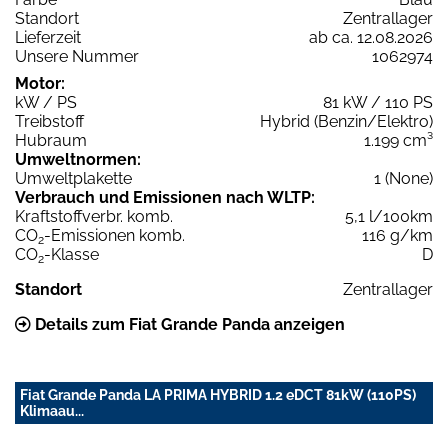
Standort
Zentrallager
Lieferzeit
ab ca. 12.08.2026
Unsere Nummer
1062974
Motor:
kW / PS
81 kW / 110 PS
Treibstoff
Hybrid (Benzin/Elektro)
Hubraum
1.199 cm³
Umweltnormen:
Umweltplakette
1 (None)
Verbrauch und Emissionen nach WLTP:
Kraftstoffverbr. komb.
5,1 l/100km
CO
-Emissionen komb.
116 g/km
2
CO
-Klasse
D
2
Standort
Zentrallager
Details zum Fiat Grande Panda anzeigen
Fiat Grande Panda LA PRIMA HYBRID 1.2 eDCT 81kW (110PS)
Klimaau...