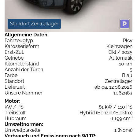
Standort Zentrallager
Allgemeine Daten:
Fahrzeugtyp
Pkw
Karosserieform
Kleinwagen
Erst-Zul.
Okt / 2025
Getriebe
Automatik
Kilometerstand
10 km
Anzahl der Türen
5
Farbe
Blau
Standort
Zentrallager
Lieferzeit
ab ca. 12.08.2026
Unsere Nummer
1062983
Motor:
kW / PS
81 kW / 110 PS
Treibstoff
Hybrid (Benzin/Elektro)
Hubraum
1.199 cm³
Umweltnormen:
Umweltplakette
1 (None)
Verbrauch und Emissionen nach WLTP: