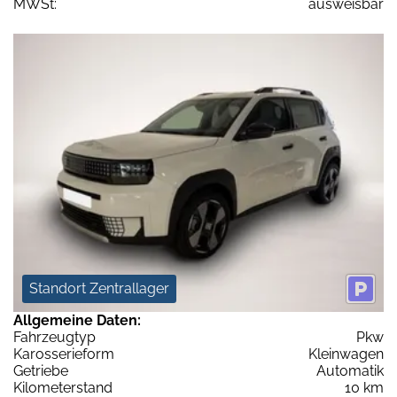
MWSt:
ausweisbar
Standort Zentrallager
Allgemeine Daten:
Fahrzeugtyp
Pkw
Karosserieform
Kleinwagen
Getriebe
Automatik
Kilometerstand
10 km