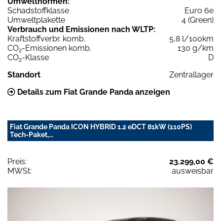
Umweltnormen:
Schadstoffklasse
Euro 6e
Umweltplakette
4 (Green)
Verbrauch und Emissionen nach WLTP:
Kraftstoffverbr. komb.
5,8 l/100km
CO
-Emissionen komb.
130 g/km
2
CO
-Klasse
D
2
Standort
Zentrallager
Details zum Fiat Grande Panda anzeigen
Fiat Grande Panda ICON HYBRID 1.2 eDCT 81kW (110PS)
Tech-Paket,...
Preis:
23.299,00 €
MWSt:
ausweisbar