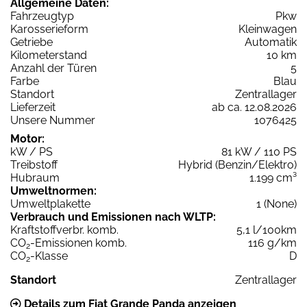
Allgemeine Daten:
Fahrzeugtyp
Pkw
Karosserieform
Kleinwagen
Getriebe
Automatik
Kilometerstand
10 km
Anzahl der Türen
5
Farbe
Blau
Standort
Zentrallager
Lieferzeit
ab ca. 12.08.2026
Unsere Nummer
1076425
Motor:
kW / PS
81 kW / 110 PS
Treibstoff
Hybrid (Benzin/Elektro)
Hubraum
1.199 cm³
Umweltnormen:
Umweltplakette
1 (None)
Verbrauch und Emissionen nach WLTP:
Kraftstoffverbr. komb.
5,1 l/100km
CO
-Emissionen komb.
116 g/km
2
CO
-Klasse
D
2
Standort
Zentrallager
Details zum Fiat Grande Panda anzeigen