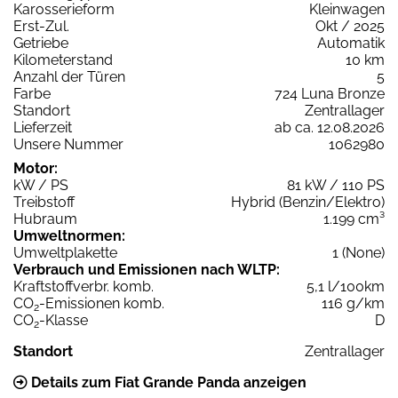
Karosserieform
Kleinwagen
Erst-Zul.
Okt / 2025
Getriebe
Automatik
Kilometerstand
10 km
Anzahl der Türen
5
Farbe
724 Luna Bronze
Standort
Zentrallager
Lieferzeit
ab ca. 12.08.2026
Unsere Nummer
1062980
Motor:
kW / PS
81 kW / 110 PS
Treibstoff
Hybrid (Benzin/Elektro)
Hubraum
1.199 cm³
Umweltnormen:
Umweltplakette
1 (None)
Verbrauch und Emissionen nach WLTP:
Kraftstoffverbr. komb.
5,1 l/100km
CO
-Emissionen komb.
116 g/km
2
CO
-Klasse
D
2
Standort
Zentrallager
Details zum Fiat Grande Panda anzeigen