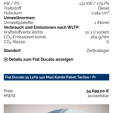
kW / PS
132 kW / 179 PS
Treibstoff
Diesel
Hubraum
2.184 cm³
Umweltnormen:
Umweltplakette
1 (None)
Verbrauch und Emissionen nach WLTP:
Kraftstoffverbr. komb.
10,1 l/100km
CO
-Emissionen komb.
265 g/km
2
CO
-Klasse
G
2
Standort
Zentrallager
Details zum Fiat Ducato anzeigen
Fiat Ducato 35 L2H2 140 Maxi Kombi Paket: Techno + Pr
Preis:
34.699,00 €
MWSt:
ausweisbar