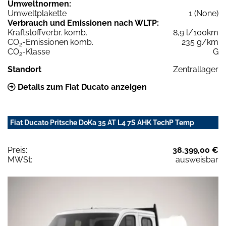
Umweltnormen:
Umweltplakette
1 (None)
Verbrauch und Emissionen nach WLTP:
Kraftstoffverbr. komb.
8,9 l/100km
CO
-Emissionen komb.
235 g/km
2
CO
-Klasse
G
2
Standort
Zentrallager
Details zum Fiat Ducato anzeigen
Fiat Ducato Pritsche DoKa 35 AT L4 7S AHK TechP Temp
Preis:
38.399,00 €
MWSt:
ausweisbar