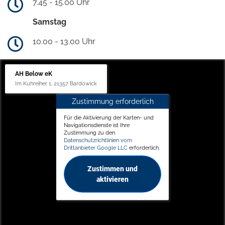
7.45 - 15.00 Uhr
Samstag
10.00 - 13.00 Uhr
AH Below eK
Im Kuhreiher 1, 21357 Bardowick
Zustimmung erforderlich
Für die Aktivierung der Karten- und
Navigationsdienste ist Ihre
Zustimmung zu den
Datenschutzrichtlinien vom
Drittanbieter Google LLC
erforderlich.
Zustimmen und
aktivieren