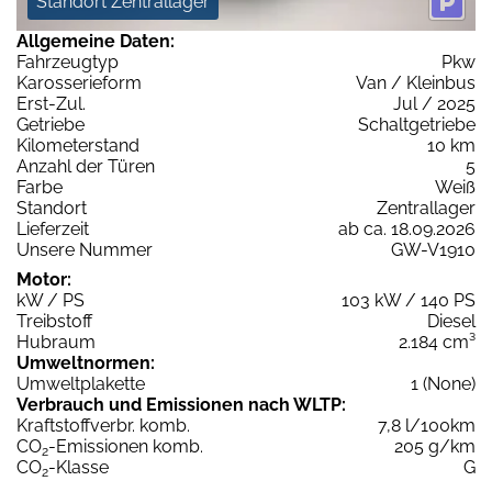
Standort Zentrallager
Allgemeine Daten:
Fahrzeugtyp
Pkw
Karosserieform
Van / Kleinbus
Erst-Zul.
Jul / 2025
Getriebe
Schaltgetriebe
Kilometerstand
10 km
Anzahl der Türen
5
Farbe
Weiß
Standort
Zentrallager
Lieferzeit
ab ca. 18.09.2026
Unsere Nummer
GW-V1910
Motor:
kW / PS
103 kW / 140 PS
Treibstoff
Diesel
Hubraum
2.184 cm³
Umweltnormen:
Umweltplakette
1 (None)
Verbrauch und Emissionen nach WLTP:
Kraftstoffverbr. komb.
7,8 l/100km
CO
-Emissionen komb.
205 g/km
2
CO
-Klasse
G
2