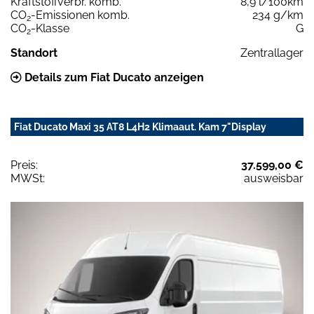
Kraftstoffverbr. komb.
8,9 l/100km
CO
-Emissionen komb.
234 g/km
2
CO
-Klasse
G
2
Standort
Zentrallager
Details zum Fiat Ducato anzeigen
Fiat Ducato Maxi 35 AT8 L4H2 Klimaaut. Kam 7"Display
Preis:
37.599,00 €
MWSt:
ausweisbar