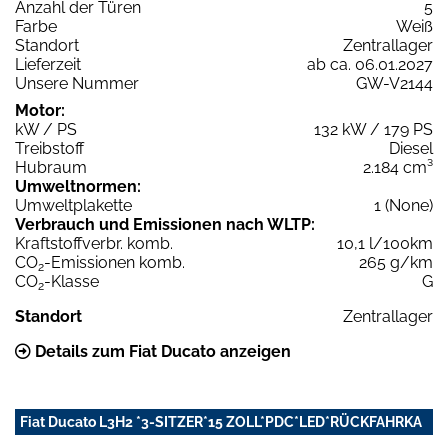
Anzahl der Türen
5
Farbe
Weiß
Standort
Zentrallager
Lieferzeit
ab ca. 06.01.2027
Unsere Nummer
GW-V2144
Motor:
kW / PS
132 kW / 179 PS
Treibstoff
Diesel
Hubraum
2.184 cm³
Umweltnormen:
Umweltplakette
1 (None)
Verbrauch und Emissionen nach WLTP:
Kraftstoffverbr. komb.
10,1 l/100km
CO
-Emissionen komb.
265 g/km
2
CO
-Klasse
G
2
Standort
Zentrallager
Details zum Fiat Ducato anzeigen
Fiat Ducato L3H2 *3-SITZER*15 ZOLL*PDC*LED*RÜCKFAHRKA