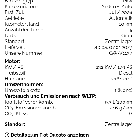
Fahrzeugtyp
Pkw
Karosserieform
Anderes Auto
Erst-Zul.
Jul / 2026
Getriebe
Automatik
Kilometerstand
10 km
Anzahl der Türen
5
Farbe
Grau
Standort
Zentrallager
Lieferzeit
ab ca. 07.01.2027
Unsere Nummer
GW-V1137
Motor:
kW / PS
132 kW / 179 PS
Treibstoff
Diesel
Hubraum
2.184 cm³
Umweltnormen:
Umweltplakette
1 (None)
Verbrauch und Emissionen nach WLTP:
Kraftstoffverbr. komb.
9,3 l/100km
CO
-Emissionen komb.
246 g/km
2
CO
-Klasse
G
2
Standort
Zentrallager
Details zum Fiat Ducato anzeigen