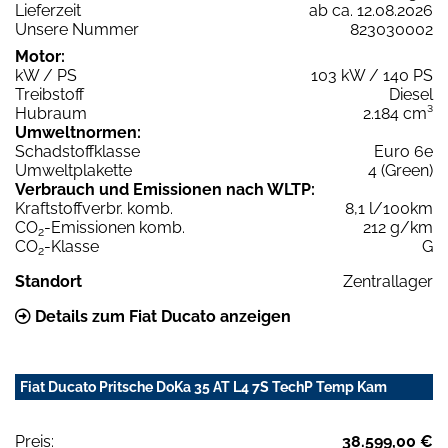
Lieferzeit
ab ca. 12.08.2026
Unsere Nummer
823030002
Motor:
kW / PS
103 kW / 140 PS
Treibstoff
Diesel
Hubraum
2.184 cm³
Umweltnormen:
Schadstoffklasse
Euro 6e
Umweltplakette
4 (Green)
Verbrauch und Emissionen nach WLTP:
Kraftstoffverbr. komb.
8,1 l/100km
CO
-Emissionen komb.
212 g/km
2
CO
-Klasse
G
2
Standort
Zentrallager
Details zum Fiat Ducato anzeigen
Fiat Ducato Pritsche DoKa 35 AT L4 7S TechP Temp Kam
Preis:
38.599,00 €