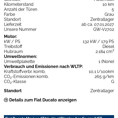
Kilometerstand
10 km
Anzahl der Türen
5
Farbe
Grau
Standort
Zentrallager
Lieferzeit
ab ca. 07.01.2027
Unsere Nummer
GW-V2702
Motor:
kW / PS
132 kW / 179 PS
Treibstoff
Diesel
Hubraum
2.184 cm³
Umweltnormen:
Umweltplakette
1 (None)
Verbrauch und Emissionen nach WLTP:
Kraftstoffverbr. komb.
10,1 l/100km
CO
-Emissionen komb.
265 g/km
2
CO
-Klasse
G
2
Standort
Zentrallager
Details zum Fiat Ducato anzeigen