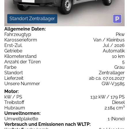
Standort Zentrallager
Allgemeine Daten:
Fahrzeugtyp
Pkw
Karosserieform
Van / Kleinbus
Erst-Zul.
Jul / 2026
Getriebe
Automatik
Kilometerstand
10 km
Anzahl der Türen
5
Farbe
Grau
Standort
Zentrallager
Lieferzeit
ab ca. 07.01.2027
Unsere Nummer
GW-V3585
Motor:
kW / PS
132 kW / 179 PS
Treibstoff
Diesel
Hubraum
2.184 cm³
Umweltnormen:
Umweltplakette
1 (None)
Verbrauch und Emissionen nach WLTP: