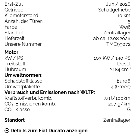
Erst-Zul.
Jun / 2026
Getriebe
Schaltgetriebe
Kilometerstand
10 km
Anzahl der Türen
5
Farbe
Weiß
Standort
Zentrallager
Lieferzeit
ab ca. 12.08.2026
Unsere Nummer
TMC99072
Motor:
kW / PS
103 kW / 140 PS
Treibstoff
Diesel
Hubraum
2.184 cm³
Umweltnormen:
Schadstoffklasse
Euro6
Umweltplakette
4 (Green)
Verbrauch und Emissionen nach WLTP:
Kraftstoffverbr. komb.
7,9 l/100km
CO
-Emissionen komb.
207 g/km
2
CO
-Klasse
G
2
Standort
Zentrallager
Details zum Fiat Ducato anzeigen