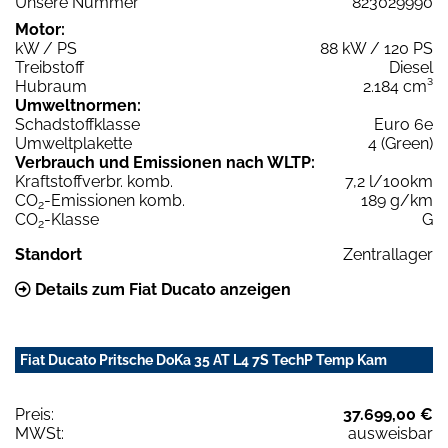
Unsere Nummer
823029990
Motor:
kW / PS
88 kW / 120 PS
Treibstoff
Diesel
Hubraum
2.184 cm³
Umweltnormen:
Schadstoffklasse
Euro 6e
Umweltplakette
4 (Green)
Verbrauch und Emissionen nach WLTP:
Kraftstoffverbr. komb.
7,2 l/100km
CO
-Emissionen komb.
189 g/km
2
CO
-Klasse
G
2
Standort
Zentrallager
Details zum Fiat Ducato anzeigen
Fiat Ducato Pritsche DoKa 35 AT L4 7S TechP Temp Kam
Preis:
37.699,00 €
MWSt:
ausweisbar