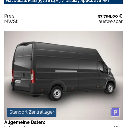
Fiat Ducato Maxi 35 AT8 L4H3 7"Display AppCo 270°HFT
Preis:
37.799,00 €
MWSt:
ausweisbar
Standort Zentrallager
Allgemeine Daten: