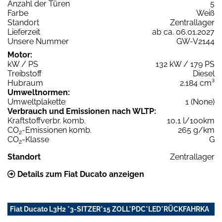
Anzahl der Türen
5
Farbe
Weiß
Standort
Zentrallager
Lieferzeit
ab ca. 06.01.2027
Unsere Nummer
GW-V2144
Motor:
kW / PS
132 kW / 179 PS
Treibstoff
Diesel
Hubraum
2.184 cm³
Umweltnormen:
Umweltplakette
1 (None)
Verbrauch und Emissionen nach WLTP:
Kraftstoffverbr. komb.
10,1 l/100km
CO
-Emissionen komb.
265 g/km
2
CO
-Klasse
G
2
Standort
Zentrallager
Details zum Fiat Ducato anzeigen
Fiat Ducato L3H2 *3-SITZER*15 ZOLL*PDC*LED*RÜCKFAHRKA