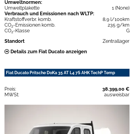
Umweltnormen:
Umweltplakette
1 (None)
Verbrauch und Emissionen nach WLTP:
Kraftstoffverbr. komb.
8,9 l/100km
CO
-Emissionen komb.
235 g/km
2
CO
-Klasse
G
2
Standort
Zentrallager
Details zum Fiat Ducato anzeigen
Fiat Ducato Pritsche DoKa 35 AT L4 7S AHK TechP Temp
Preis:
38.399,00 €
MWSt:
ausweisbar