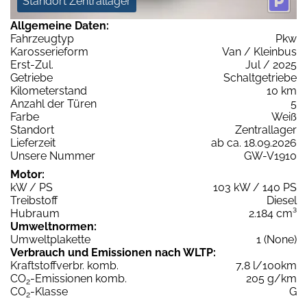
Standort Zentrallager
Allgemeine Daten:
Fahrzeugtyp
Pkw
Karosserieform
Van / Kleinbus
Erst-Zul.
Jul / 2025
Getriebe
Schaltgetriebe
Kilometerstand
10 km
Anzahl der Türen
5
Farbe
Weiß
Standort
Zentrallager
Lieferzeit
ab ca. 18.09.2026
Unsere Nummer
GW-V1910
Motor:
kW / PS
103 kW / 140 PS
Treibstoff
Diesel
Hubraum
2.184 cm³
Umweltnormen:
Umweltplakette
1 (None)
Verbrauch und Emissionen nach WLTP:
Kraftstoffverbr. komb.
7,8 l/100km
CO
-Emissionen komb.
205 g/km
2
CO
-Klasse
G
2