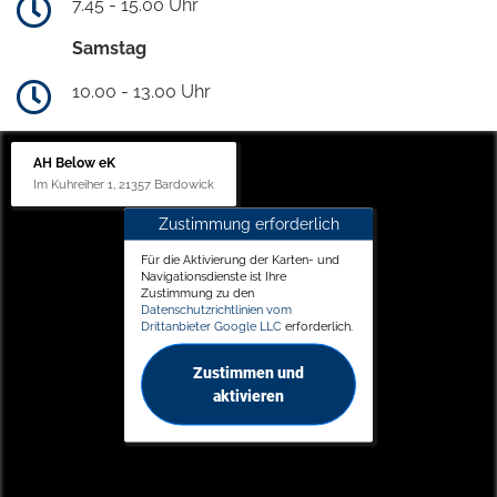
7.45 - 15.00 Uhr
Samstag
10.00 - 13.00 Uhr
AH Below eK
Im Kuhreiher 1, 21357 Bardowick
Zustimmung erforderlich
Für die Aktivierung der Karten- und
Navigationsdienste ist Ihre
Zustimmung zu den
Datenschutzrichtlinien vom
Drittanbieter Google LLC
erforderlich.
Zustimmen und
aktivieren