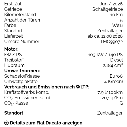
Erst-Zul.
Jun / 2026
Getriebe
Schaltgetriebe
Kilometerstand
10 km
Anzahl der Türen
5
Farbe
Weiß
Standort
Zentrallager
Lieferzeit
ab ca. 12.08.2026
Unsere Nummer
TMC99072
Motor:
kW / PS
103 kW / 140 PS
Treibstoff
Diesel
Hubraum
2.184 cm³
Umweltnormen:
Schadstoffklasse
Euro6
Umweltplakette
4 (Green)
Verbrauch und Emissionen nach WLTP:
Kraftstoffverbr. komb.
7,9 l/100km
CO
-Emissionen komb.
207 g/km
2
CO
-Klasse
G
2
Standort
Zentrallager
Details zum Fiat Ducato anzeigen