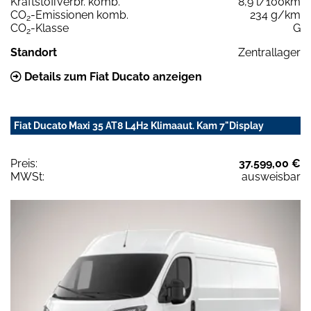
Kraftstoffverbr. komb.
8,9 l/100km
CO
-Emissionen komb.
234 g/km
2
CO
-Klasse
G
2
Standort
Zentrallager
Details zum Fiat Ducato anzeigen
Fiat Ducato Maxi 35 AT8 L4H2 Klimaaut. Kam 7"Display
Preis:
37.599,00 €
MWSt:
ausweisbar