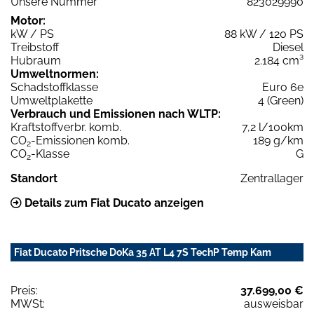
Unsere Nummer
823029990
Motor:
kW / PS
88 kW / 120 PS
Treibstoff
Diesel
Hubraum
2.184 cm³
Umweltnormen:
Schadstoffklasse
Euro 6e
Umweltplakette
4 (Green)
Verbrauch und Emissionen nach WLTP:
Kraftstoffverbr. komb.
7,2 l/100km
CO
-Emissionen komb.
189 g/km
2
CO
-Klasse
G
2
Standort
Zentrallager
Details zum Fiat Ducato anzeigen
Fiat Ducato Pritsche DoKa 35 AT L4 7S TechP Temp Kam
Preis:
37.699,00 €
MWSt:
ausweisbar