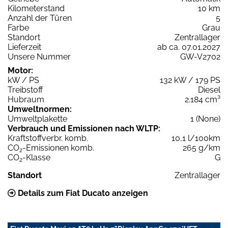
Kilometerstand
10 km
Anzahl der Türen
5
Farbe
Grau
Standort
Zentrallager
Lieferzeit
ab ca. 07.01.2027
Unsere Nummer
GW-V2702
Motor:
kW / PS
132 kW / 179 PS
Treibstoff
Diesel
Hubraum
2.184 cm³
Umweltnormen:
Umweltplakette
1 (None)
Verbrauch und Emissionen nach WLTP:
Kraftstoffverbr. komb.
10,1 l/100km
CO
-Emissionen komb.
265 g/km
2
CO
-Klasse
G
2
Standort
Zentrallager
Details zum Fiat Ducato anzeigen