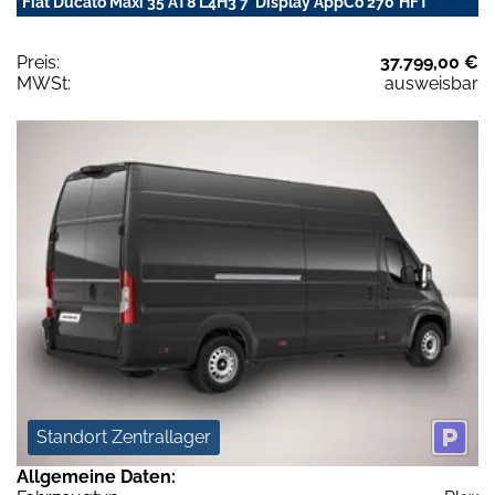
Fiat Ducato Maxi 35 AT8 L4H3 7"Display AppCo 270°HFT
Preis:
37.799,00 €
MWSt:
ausweisbar
Standort Zentrallager
Allgemeine Daten: