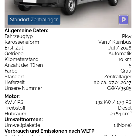
Standort Zentrallager
Allgemeine Daten:
Fahrzeugtyp
Pkw
Karosserieform
Van / Kleinbus
Erst-Zul.
Jul / 2026
Getriebe
Automatik
Kilometerstand
10 km
Anzahl der Türen
5
Farbe
Grau
Standort
Zentrallager
Lieferzeit
ab ca. 07.01.2027
Unsere Nummer
GW-V3585
Motor:
kW / PS
132 kW / 179 PS
Treibstoff
Diesel
Hubraum
2.184 cm³
Umweltnormen:
Umweltplakette
1 (None)
Verbrauch und Emissionen nach WLTP: