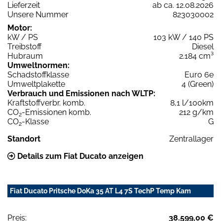
Lieferzeit
ab ca. 12.08.2026
Unsere Nummer
823030002
Motor:
kW / PS
103 kW / 140 PS
Treibstoff
Diesel
Hubraum
2.184 cm³
Umweltnormen:
Schadstoffklasse
Euro 6e
Umweltplakette
4 (Green)
Verbrauch und Emissionen nach WLTP:
Kraftstoffverbr. komb.
8,1 l/100km
CO
-Emissionen komb.
212 g/km
2
CO
-Klasse
G
2
Standort
Zentrallager
Details zum Fiat Ducato anzeigen
Fiat Ducato Pritsche DoKa 35 AT L4 7S TechP Temp Kam
Preis:
38.599,00 €