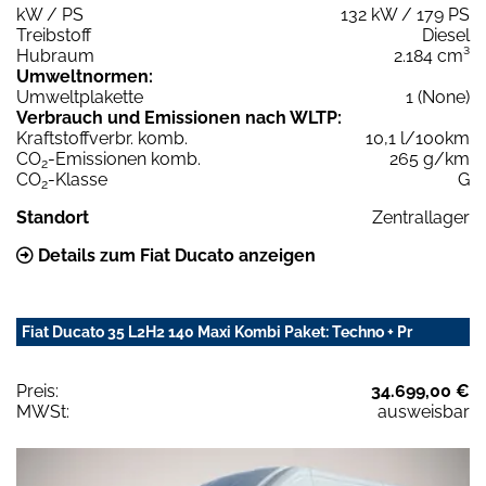
kW / PS
132 kW / 179 PS
Treibstoff
Diesel
Hubraum
2.184 cm³
Umweltnormen:
Umweltplakette
1 (None)
Verbrauch und Emissionen nach WLTP:
Kraftstoffverbr. komb.
10,1 l/100km
CO
-Emissionen komb.
265 g/km
2
CO
-Klasse
G
2
Standort
Zentrallager
Details zum Fiat Ducato anzeigen
Fiat Ducato 35 L2H2 140 Maxi Kombi Paket: Techno + Pr
Preis:
34.699,00 €
MWSt:
ausweisbar