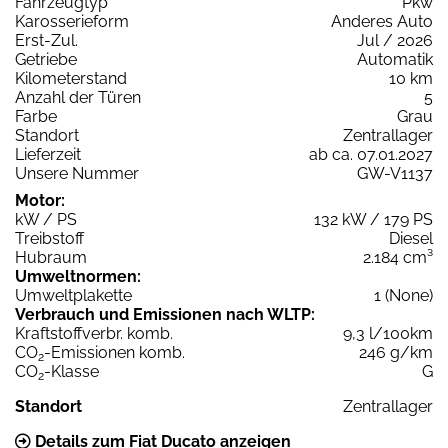
Fahrzeugtyp
Pkw
Karosserieform
Anderes Auto
Erst-Zul.
Jul / 2026
Getriebe
Automatik
Kilometerstand
10 km
Anzahl der Türen
5
Farbe
Grau
Standort
Zentrallager
Lieferzeit
ab ca. 07.01.2027
Unsere Nummer
GW-V1137
Motor:
kW / PS
132 kW / 179 PS
Treibstoff
Diesel
Hubraum
2.184 cm³
Umweltnormen:
Umweltplakette
1 (None)
Verbrauch und Emissionen nach WLTP:
Kraftstoffverbr. komb.
9,3 l/100km
CO
-Emissionen komb.
246 g/km
2
CO
-Klasse
G
2
Standort
Zentrallager
Details zum Fiat Ducato anzeigen