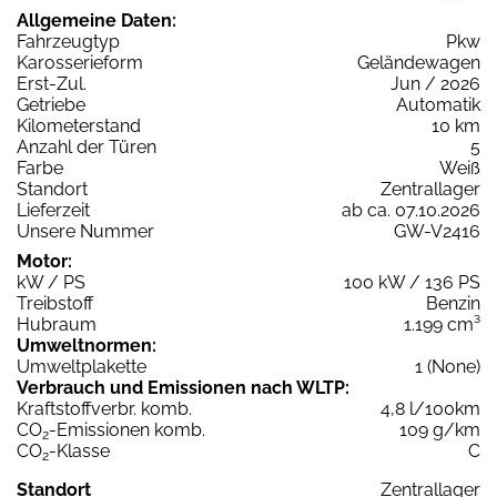
Allgemeine Daten:
Fahrzeugtyp
Pkw
Karosserieform
Geländewagen
Erst-Zul.
Jun / 2026
Getriebe
Automatik
Kilometerstand
10 km
Anzahl der Türen
5
Farbe
Weiß
Standort
Zentrallager
Lieferzeit
ab ca. 07.10.2026
Unsere Nummer
GW-V2416
Motor:
kW / PS
100 kW / 136 PS
Treibstoff
Benzin
Hubraum
1.199 cm³
Umweltnormen:
Umweltplakette
1 (None)
Verbrauch und Emissionen nach WLTP:
Kraftstoffverbr. komb.
4,8 l/100km
CO
-Emissionen komb.
109 g/km
2
CO
-Klasse
C
2
Standort
Zentrallager