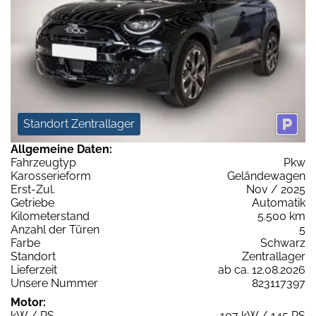
Standort Zentrallager
Allgemeine Daten:
Fahrzeugtyp
Pkw
Karosserieform
Geländewagen
Erst-Zul.
Nov / 2025
Getriebe
Automatik
Kilometerstand
5.500 km
Anzahl der Türen
5
Farbe
Schwarz
Standort
Zentrallager
Lieferzeit
ab ca. 12.08.2026
Unsere Nummer
823117397
Motor:
kW / PS
107 kW / 145 PS