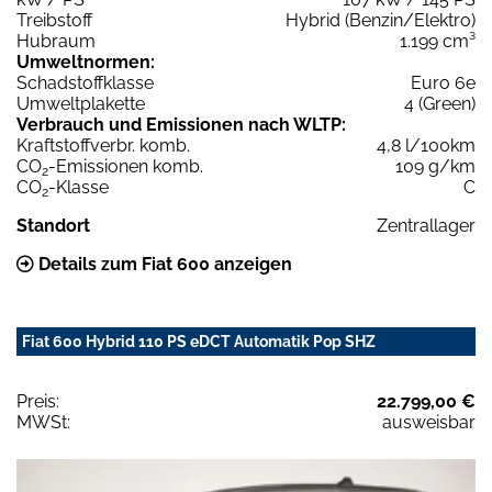
Treibstoff
Hybrid (Benzin/Elektro)
Hubraum
1.199 cm³
Umweltnormen:
Schadstoffklasse
Euro 6e
Umweltplakette
4 (Green)
Verbrauch und Emissionen nach WLTP:
Kraftstoffverbr. komb.
4,8 l/100km
CO
-Emissionen komb.
109 g/km
2
CO
-Klasse
C
2
Standort
Zentrallager
Details zum Fiat 600 anzeigen
Fiat 600 Hybrid 110 PS eDCT Automatik Pop SHZ
Preis:
22.799,00 €
MWSt:
ausweisbar