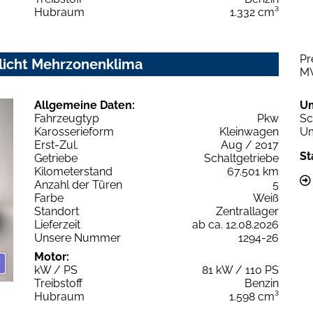
Hubraum
1.332 cm³
Pr
nlicht Mehrzonenklima
M
Allgemeine Daten:
U
Fahrzeugtyp
Pkw
Sc
Karosserieform
Kleinwagen
Um
Erst-Zul.
Aug / 2017
St
Getriebe
Schaltgetriebe
Kilometerstand
67.501 km
Anzahl der Türen
5
Farbe
Weiß
Standort
Zentrallager
Lieferzeit
ab ca. 12.08.2026
Unsere Nummer
1294-26
Motor:
kW / PS
81 kW / 110 PS
Treibstoff
Benzin
Hubraum
1.598 cm³