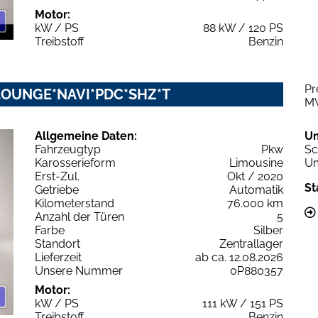
Motor:
kW / PS
88 kW / 120 PS
Treibstoff
Benzin
Pr
2 LOUNGE*NAVI*PDC*SHZ*T
M
Allgemeine Daten:
U
Fahrzeugtyp
Pkw
Sc
Karosserieform
Limousine
Um
Erst-Zul.
Okt / 2020
St
Getriebe
Automatik
Kilometerstand
76.000 km
Anzahl der Türen
5
Farbe
Silber
Standort
Zentrallager
Lieferzeit
ab ca. 12.08.2026
Unsere Nummer
0P880357
Motor:
kW / PS
111 kW / 151 PS
Treibstoff
Benzin