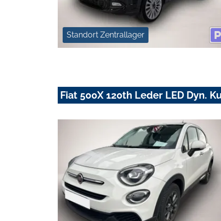
Standort Zentrallager
Fiat 500X 120th Leder LED Dyn. K