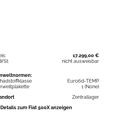
eis:
17.299,00 €
WSt:
nicht ausweisbar
mweltnormen:
hadstoffklasse
Euro6d-TEMP
weltplakette
1 (None)
andort
Zentrallager
Details zum Fiat 500X anzeigen