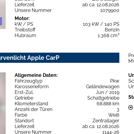
Lieferzeit
ab ca. 12.08.2026
Unsere Nummer
1079900
Motor:
kW / PS
103 kW / 140 PS
Treibstoff
Benzin
Hubraum
1.368 cm³
Pr
urvenlicht Apple CarP
M
Allgemeine Daten:
U
Fahrzeugtyp
Pkw
Sc
Karosserieform
Geländewagen
Um
Erst-Zul.
Jun / 2019
St
Getriebe
Schaltgetriebe
Kilometerstand
68.888 km
Anzahl der Türen
3
Farbe
Weiß
Standort
Zentrallager
Lieferzeit
ab ca. 12.08.2026
Unsere Nummer
1144-26