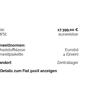
eis:
17.399,00 €
WSt:
ausweisbar
mweltnormen:
hadstoffklasse
Euro6d
weltplakette
4 (Green)
andort
Zentrallager
Details zum Fiat 500X anzeigen