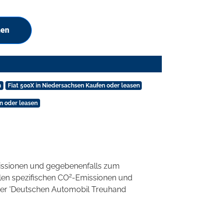
hen
n
Fiat 500X in Niedersachsen Kaufen oder leasen
n oder leasen
ssionen und gegebenenfalls zum
2
llen spezifischen CO
-Emissionen und
 der 'Deutschen Automobil Treuhand