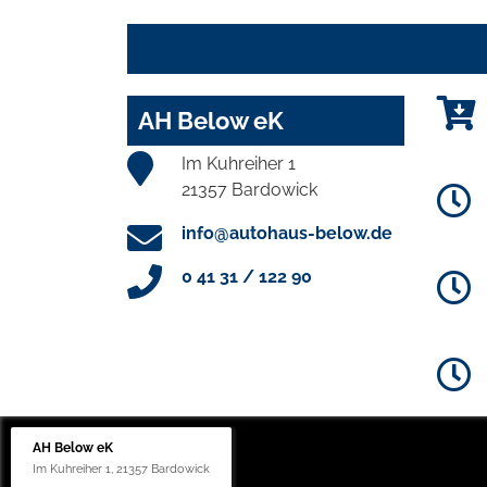
AH Below eK
Im Kuhreiher 1
21357 Bardowick
info@autohaus-below.de
0 41 31 / 122 90
AH Below eK
Im Kuhreiher 1, 21357 Bardowick