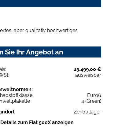
rtes, aber qualitativ hochwertiges
 Sie Ihr Angebot an
eis:
13.499,00 €
WSt:
ausweisbar
mweltnormen:
hadstoffklasse
Euro6
weltplakette
4 (Green)
andort
Zentrallager
Details zum Fiat 500X anzeigen