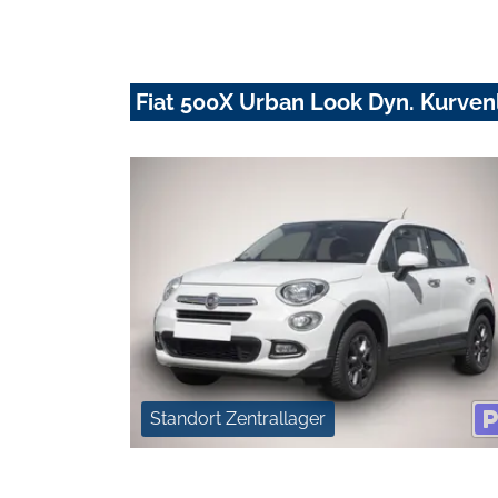
Fiat 500X Urban Look Dyn. Kurve
Standort Zentrallager