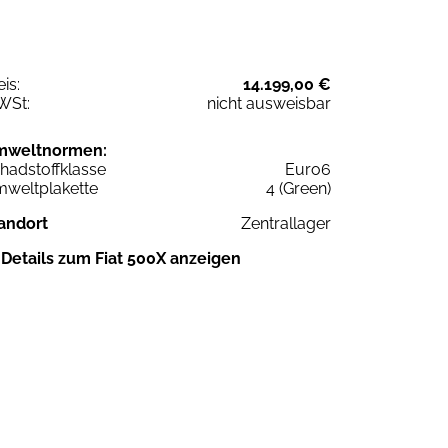
eis:
14.199,00 €
WSt:
nicht ausweisbar
mweltnormen:
hadstoffklasse
Euro6
weltplakette
4 (Green)
andort
Zentrallager
Details zum Fiat 500X anzeigen