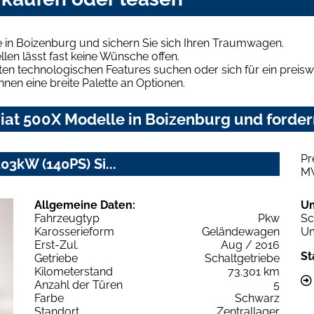
 in Boizenburg und sichern Sie sich Ihren Traumwagen.
len lässt fast keine Wünsche offen.
en technologischen Features suchen oder sich für ein preiswe
hnen eine breite Palette an Optionen.
iat 500X Modelle in Boizenburg und fordern
Pr
03kW (140PS) Si...
M
Allgemeine Daten:
U
Fahrzeugtyp
Pkw
Sc
Karosserieform
Geländewagen
Um
Erst-Zul.
Aug / 2016
St
Getriebe
Schaltgetriebe
Kilometerstand
73.301 km
Anzahl der Türen
5
Farbe
Schwarz
Standort
Zentrallager