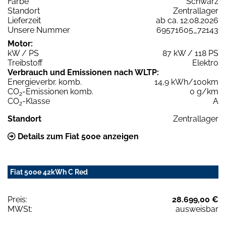
Farbe
Schwarz
Standort
Zentrallager
Lieferzeit
ab ca. 12.08.2026
Unsere Nummer
69571605_72143
Motor:
kW / PS
87 kW / 118 PS
Treibstoff
Elektro
Verbrauch und Emissionen nach WLTP:
Energieverbr. komb.
14,9 kWh/100km
CO
-Emissionen komb.
0 g/km
2
CO
-Klasse
A
2
Standort
Zentrallager
Details zum Fiat 500e anzeigen
Fiat 500e 42kWh C Red
Preis:
28.699,00 €
MWSt:
ausweisbar