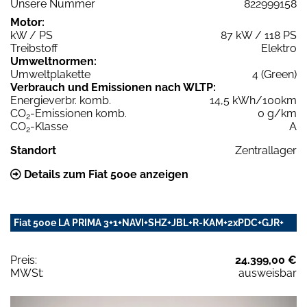
Unsere Nummer
822999158
Motor:
kW / PS
87 kW / 118 PS
Treibstoff
Elektro
Umweltnormen:
Umweltplakette
4 (Green)
Verbrauch und Emissionen nach WLTP:
Energieverbr. komb.
14,5 kWh/100km
CO
-Emissionen komb.
0 g/km
2
CO
-Klasse
A
2
Standort
Zentrallager
Details zum Fiat 500e anzeigen
Fiat 500e LA PRIMA 3+1+NAVI+SHZ+JBL+R-KAM+2xPDC+GJR+
Preis:
24.399,00 €
MWSt:
ausweisbar