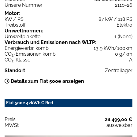
Unsere Nummer
2110-26
Motor:
kW / PS
87 kW / 118 PS
Treibstoff
Elektro
Umweltnormen:
Umweltplakette
1 (None)
Verbrauch und Emissionen nach WLTP:
Energieverbr. komb.
13,9 kWh/100km
CO
-Emissionen komb.
0 g/km
2
CO
-Klasse
A
2
Standort
Zentrallager
Details zum Fiat 500e anzeigen
Fiat 500e 42kWh C Red
Preis:
28.499,00 €
MWSt:
ausweisbar