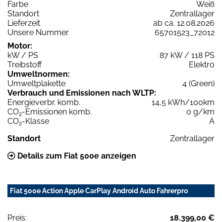
Farbe
Weiß
Standort
Zentrallager
Lieferzeit
ab ca. 12.08.2026
Unsere Nummer
65701523_72012
Motor:
kW / PS
87 kW / 118 PS
Treibstoff
Elektro
Umweltnormen:
Umweltplakette
4 (Green)
Verbrauch und Emissionen nach WLTP:
Energieverbr. komb.
14,5 kWh/100km
CO
-Emissionen komb.
0 g/km
2
CO
-Klasse
A
2
Standort
Zentrallager
Details zum Fiat 500e anzeigen
Fiat 500e Action Apple CarPlay Android Auto Fahrerpro
Preis:
18.399,00 €