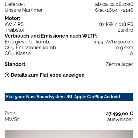
Lieferzeit
ab ca. 12.08.2026
Unsere Nummer
69571604_72146
Motor:
kW / PS
87 kW / 118 PS
Treibstoff
Elektro
Verbrauch und Emissionen nach WLTP:
Energieverbr. komb.
14,9 kWh/100km
CO
-Emissionen komb.
0 g/km
2
CO
-Klasse
A
2
Standort
Zentrallager
Details zum Fiat 500e anzeigen
Fiat 500e Navi Soundsystem JBL Apple CarPlay Android
Preis:
27.499,00 €
MWSt:
ausweisbar