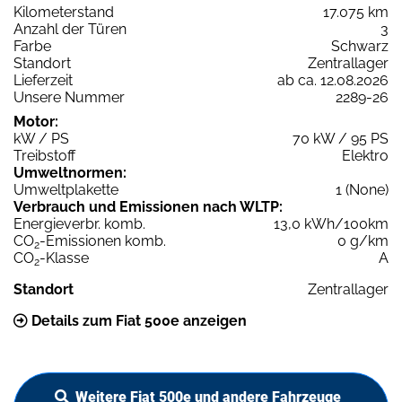
Kilometerstand
17.075 km
Anzahl der Türen
3
Farbe
Schwarz
Standort
Zentrallager
Lieferzeit
ab ca. 12.08.2026
Unsere Nummer
2289-26
Motor:
kW / PS
70 kW / 95 PS
Treibstoff
Elektro
Umweltnormen:
Umweltplakette
1 (None)
Verbrauch und Emissionen nach WLTP:
Energieverbr. komb.
13,0 kWh/100km
CO
-Emissionen komb.
0 g/km
2
CO
-Klasse
A
2
Standort
Zentrallager
Details zum Fiat 500e anzeigen
Weitere Fiat 500e und andere Fahrzeuge