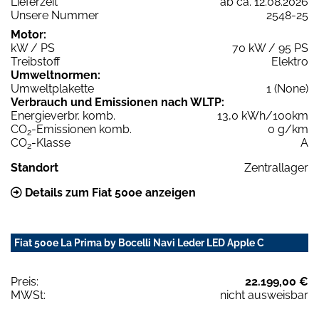
Lieferzeit
ab ca. 12.08.2026
Unsere Nummer
2548-25
Motor:
kW / PS
70 kW / 95 PS
Treibstoff
Elektro
Umweltnormen:
Umweltplakette
1 (None)
Verbrauch und Emissionen nach WLTP:
Energieverbr. komb.
13,0 kWh/100km
CO
-Emissionen komb.
0 g/km
2
CO
-Klasse
A
2
Standort
Zentrallager
Details zum Fiat 500e anzeigen
Fiat 500e La Prima by Bocelli Navi Leder LED Apple C
Preis:
22.199,00 €
MWSt:
nicht ausweisbar