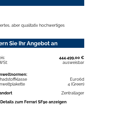
rtes, aber qualitativ hochwertiges
rn Sie Ihr Angebot an
eis:
444.499,00 €
WSt:
ausweisbar
mweltnormen:
hadstoffklasse
Euro6d
weltplakette
4 (Green)
andort
Zentrallager
Details zum Ferrari SF90 anzeigen