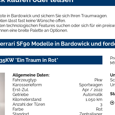
ote in Bardowick und sichern Sie sich Ihren Traumwagen.
len lässt fast keine Wünsche offen.
en technologischen Features suchen oder sich für ein preiswe
hnen eine breite Palette an Optionen.
errari SF90 Modelle in Bardowick und forde
Pr
35KW *Ein Traum in Rot*
M
Allgemeine Daten:
U
Fahrzeugtyp
Pkw
Sc
Karosserieform
Sportwagen
Um
Erst-Zul.
Apr / 2022
St
Getriebe
Automatik
Kilometerstand
1.050 km
Anzahl der Türen
3
Farbe
Rot
Standort
Zentrallager