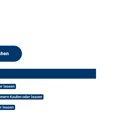
chen
er leasen
mmern Kaufen oder leasen
r leasen