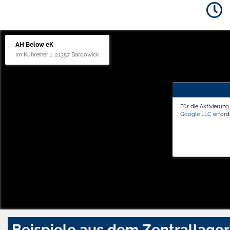
AH Below eK
Im Kuhreiher 1, 21357 Bardowick
Für die Aktivierun
Google LLC
erforde
Beispiele aus dem Zentrallager