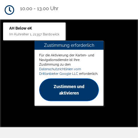
10.00 - 13.00 Uhr
AH Below eK
Im Kuhreiher 1, 21357 Bardowick
Zustimmung erforderlich
Für die Aktivierung der Karten- und
Navigationsdienste ist Ihre
Zustimmung zu den
Datenschutzrichtlinien vom
Drittanbieter Google LLC
erforderlich.
Zustimmen und
aktivieren