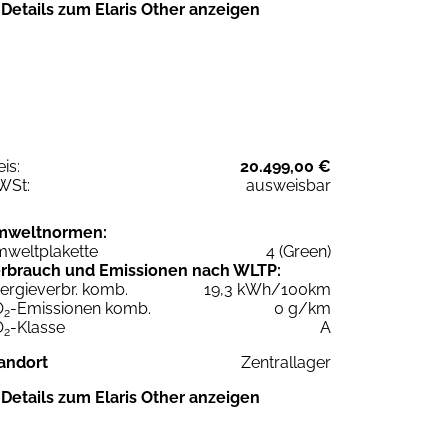
Details zum Elaris Other anzeigen
eis:
20.499,00 €
WSt:
ausweisbar
mweltnormen:
weltplakette
4 (Green)
rbrauch und Emissionen nach WLTP:
ergieverbr. komb.
19,3 kWh/100km
O
-Emissionen komb.
0 g/km
2
O
-Klasse
A
2
andort
Zentrallager
Details zum Elaris Other anzeigen