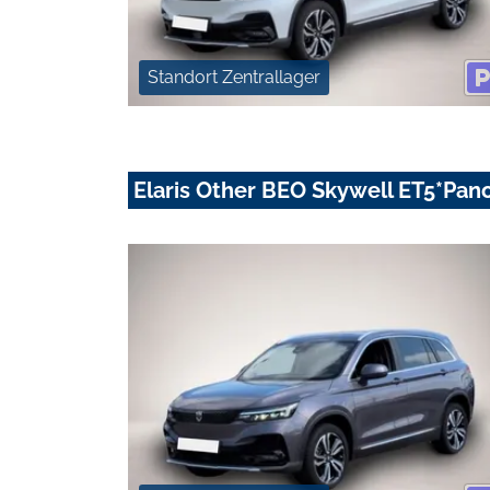
Standort Zentrallager
Elaris Other BEO Skywell ET5*Pan