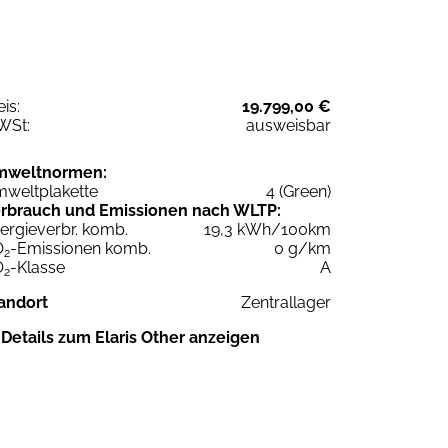
eis:
19.799,00 €
WSt:
ausweisbar
mweltnormen:
weltplakette
4 (Green)
rbrauch und Emissionen nach WLTP:
ergieverbr. komb.
19,3 kWh/100km
O
-Emissionen komb.
0 g/km
2
O
-Klasse
A
2
andort
Zentrallager
Details zum Elaris Other anzeigen