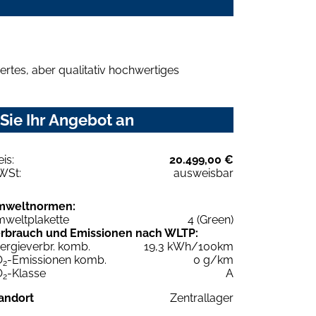
rtes, aber qualitativ hochwertiges
Sie Ihr Angebot an
eis:
20.499,00 €
WSt:
ausweisbar
mweltnormen:
weltplakette
4 (Green)
rbrauch und Emissionen nach WLTP:
ergieverbr. komb.
19,3 kWh/100km
O
-Emissionen komb.
0 g/km
2
O
-Klasse
A
2
andort
Zentrallager