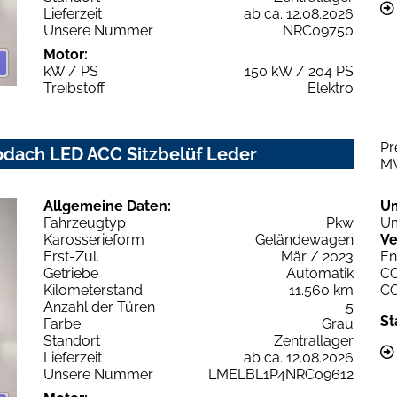
Lieferzeit
ab ca. 12.08.2026
Unsere Nummer
NRC09750
Motor:
kW / PS
150 kW / 204 PS
Treibstoff
Elektro
Pr
odach LED ACC Sitzbelüf Leder
M
Allgemeine Daten:
U
Fahrzeugtyp
Pkw
Um
Karosserieform
Geländewagen
Ve
Erst-Zul.
Mär / 2023
En
Getriebe
Automatik
C
Kilometerstand
11.560 km
C
Anzahl der Türen
5
St
Farbe
Grau
Standort
Zentrallager
Lieferzeit
ab ca. 12.08.2026
Unsere Nummer
LMELBL1P4NRC09612