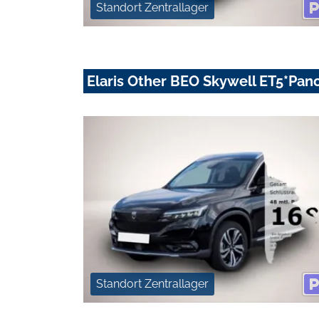
Standort Zentrallager
Elaris Other BEO Skywell ET5*Pan
Standort Zentrallager