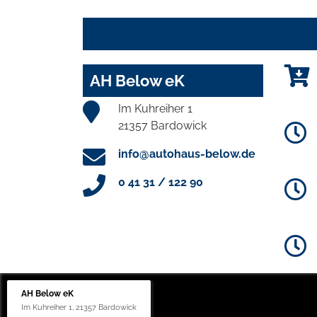
AH Below eK
Im Kuhreiher 1
21357 Bardowick
info@autohaus-below.de
0 41 31 / 122 90
AH Below eK
Im Kuhreiher 1, 21357 Bardowick