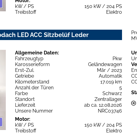
Motor:
kW / PS
150 kW / 204 PS
Treibstoff
Elektro
Pr
odach LED ACC Sitzbelüf Leder
M
Allgemeine Daten:
U
Fahrzeugtyp
Pkw
Um
Karosserieform
Geländewagen
Ve
Erst-Zul.
Mär / 2023
En
Getriebe
Automatik
C
Kilometerstand
17.019 km
C
Anzahl der Türen
5
St
Farbe
Schwarz
Standort
Zentrallager
Lieferzeit
ab ca. 12.08.2026
Unsere Nummer
NRC03746
Motor:
kW / PS
150 kW / 204 PS
Treibstoff
Elektro