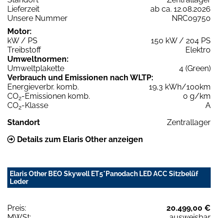
Lieferzeit
ab ca. 12.08.2026
Unsere Nummer
NRC09750
Motor:
kW / PS
150 kW / 204 PS
Treibstoff
Elektro
Umweltnormen:
Umweltplakette
4 (Green)
Verbrauch und Emissionen nach WLTP:
Energieverbr. komb.
19,3 kWh/100km
CO
-Emissionen komb.
0 g/km
2
CO
-Klasse
A
2
Standort
Zentrallager
Details zum Elaris Other anzeigen
Elaris Other BEO Skywell ET5*Panodach LED ACC Sitzbelüf
Leder
Preis:
20.499,00 €
MWSt:
ausweisbar