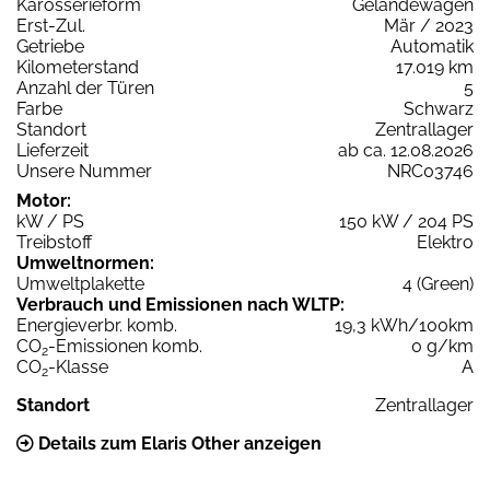
Karosserieform
Geländewagen
Erst-Zul.
Mär / 2023
Getriebe
Automatik
Kilometerstand
17.019 km
Anzahl der Türen
5
Farbe
Schwarz
Standort
Zentrallager
Lieferzeit
ab ca. 12.08.2026
Unsere Nummer
NRC03746
Motor:
kW / PS
150 kW / 204 PS
Treibstoff
Elektro
Umweltnormen:
Umweltplakette
4 (Green)
Verbrauch und Emissionen nach WLTP:
Energieverbr. komb.
19,3 kWh/100km
CO
-Emissionen komb.
0 g/km
2
CO
-Klasse
A
2
Standort
Zentrallager
Details zum Elaris Other anzeigen