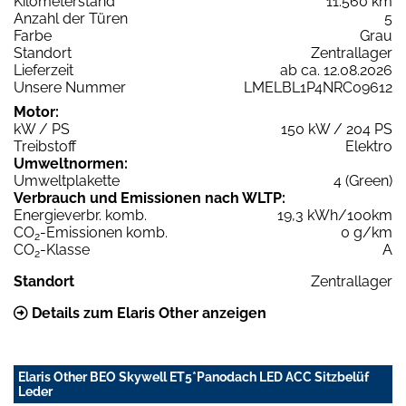
Kilometerstand
11.560 km
Anzahl der Türen
5
Farbe
Grau
Standort
Zentrallager
Lieferzeit
ab ca. 12.08.2026
Unsere Nummer
LMELBL1P4NRC09612
Motor:
kW / PS
150 kW / 204 PS
Treibstoff
Elektro
Umweltnormen:
Umweltplakette
4 (Green)
Verbrauch und Emissionen nach WLTP:
Energieverbr. komb.
19,3 kWh/100km
CO
-Emissionen komb.
0 g/km
2
CO
-Klasse
A
2
Standort
Zentrallager
Details zum Elaris Other anzeigen
Elaris Other BEO Skywell ET5*Panodach LED ACC Sitzbelüf
Leder