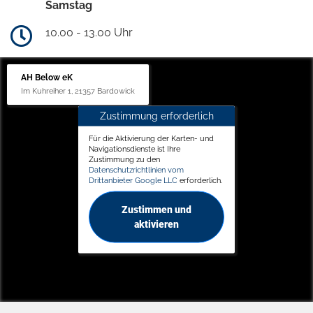
Samstag
10.00 - 13.00 Uhr
AH Below eK
Im Kuhreiher 1, 21357 Bardowick
Zustimmung erforderlich
Für die Aktivierung der Karten- und
Navigationsdienste ist Ihre
Zustimmung zu den
Datenschutzrichtlinien vom
Drittanbieter Google LLC
erforderlich.
Zustimmen und
aktivieren