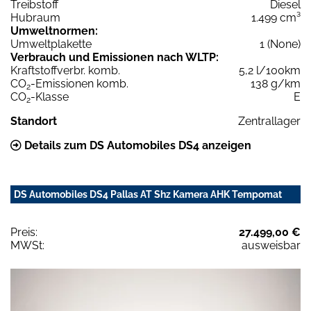
Treibstoff
Diesel
Hubraum
1.499 cm³
Umweltnormen:
Umweltplakette
1 (None)
Verbrauch und Emissionen nach WLTP:
Kraftstoffverbr. komb.
5,2 l/100km
CO
-Emissionen komb.
138 g/km
2
CO
-Klasse
E
2
Standort
Zentrallager
Details zum DS Automobiles DS4 anzeigen
DS Automobiles DS4 Pallas AT Shz Kamera AHK Tempomat
Preis:
27.499,00 €
MWSt:
ausweisbar