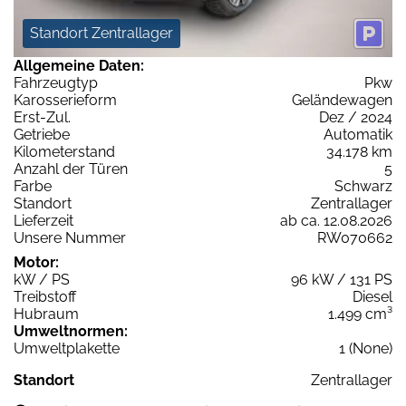
Standort Zentrallager
Allgemeine Daten:
Fahrzeugtyp
Pkw
Karosserieform
Geländewagen
Erst-Zul.
Dez / 2024
Getriebe
Automatik
Kilometerstand
34.178 km
Anzahl der Türen
5
Farbe
Schwarz
Standort
Zentrallager
Lieferzeit
ab ca. 12.08.2026
Unsere Nummer
RW070662
Motor:
kW / PS
96 kW / 131 PS
Treibstoff
Diesel
Hubraum
1.499 cm³
Umweltnormen:
Umweltplakette
1 (None)
Standort
Zentrallager