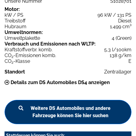
Unsere Nummer
S1028701
Motor:
kW / PS
96 kW / 131 PS
Treibstoff
Diesel
Hubraum
1.499 cm³
Umweltnormen:
Umweltplakette
4 (Green)
Verbrauch und Emissionen nach WLTP:
Kraftstoffverbr. komb.
5,3 l/100km
CO
-Emissionen komb.
138 g/km
2
CO
-Klasse
E
2
Standort
Zentrallager
Details zum DS Automobiles DS4 anzeigen
Weitere DS Automobiles und andere
Fahrzeuge können Sie hier suchen
Stattdessen können Sie auch: