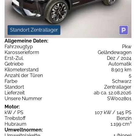
Standort Zentrallager
Allgemeine Daten:
Fahrzeugtyp
Pkw
Karosserieform
Geländewagen
Erst-Zul.
Dez / 2024
Getriebe
Automatik
Kilometerstand
8.903 km
Anzahl der Türen
5
Farbe
Schwarz
Standort
Zentrallager
Lieferzeit
ab ca. 12.08.2026
Unsere Nummer
SW002801
Motor:
kW / PS
107 kW / 145 PS
Treibstoff
Benzin
Hubraum
1.199 cm³
Umweltnormen:
Umweltplakette
1 (None)