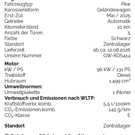
Fahrzeugtyp
Pkw
Karosserieform
Geländewagen
Erst-Zul.
Mai / 2025
Getriebe
Automatik
Kilometerstand
10 km
Anzahl der Türen
5
Farbe
Schwarz
Standort
Zentrallager
Lieferzeit
ab ca. 12.08.2026
Unsere Nummer
GW-KOS414
Motor:
kW / PS
96 kW / 131 PS
Treibstoff
Diesel
Hubraum
1.499 cm³
Umweltnormen:
Umweltplakette
1 (None)
Verbrauch und Emissionen nach WLTP:
Kraftstoffverbr. komb.
5,5 l/100km
CO
-Emissionen komb.
145 g/km
2
CO
-Klasse
E
2
Standort
Zentrallager