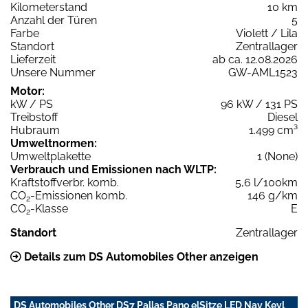
Kilometerstand
10 km
Anzahl der Türen
5
Farbe
Violett / Lila
Standort
Zentrallager
Lieferzeit
ab ca. 12.08.2026
Unsere Nummer
GW-AML1523
Motor:
kW / PS
96 kW / 131 PS
Treibstoff
Diesel
Hubraum
1.499 cm³
Umweltnormen:
Umweltplakette
1 (None)
Verbrauch und Emissionen nach WLTP:
Kraftstoffverbr. komb.
5,6 l/100km
CO
-Emissionen komb.
146 g/km
2
CO
-Klasse
E
2
Standort
Zentrallager
Details zum DS Automobiles Other anzeigen
DS Automobiles Other DS7 Pallas Pano elSitze LED Nav Keyl