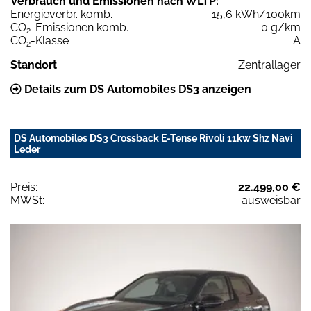
Verbrauch und Emissionen nach WLTP:
Energieverbr. komb.
15,6 kWh/100km
CO
-Emissionen komb.
0 g/km
2
CO
-Klasse
A
2
Standort
Zentrallager
Details zum DS Automobiles DS3 anzeigen
DS Automobiles DS3 Crossback E-Tense Rivoli 11kw Shz Navi
Leder
Preis:
22.499,00 €
MWSt:
ausweisbar