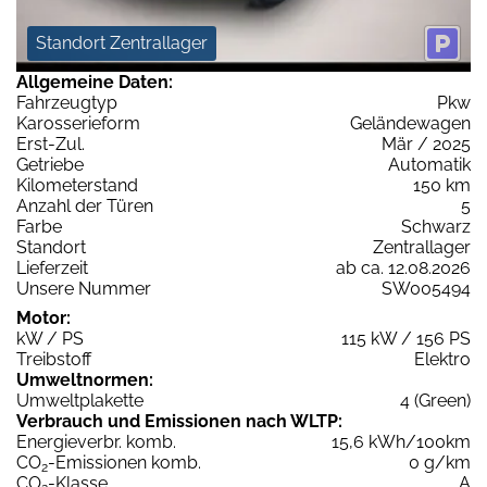
Standort Zentrallager
Allgemeine Daten:
Fahrzeugtyp
Pkw
Karosserieform
Geländewagen
Erst-Zul.
Mär / 2025
Getriebe
Automatik
Kilometerstand
150 km
Anzahl der Türen
5
Farbe
Schwarz
Standort
Zentrallager
Lieferzeit
ab ca. 12.08.2026
Unsere Nummer
SW005494
Motor:
kW / PS
115 kW / 156 PS
Treibstoff
Elektro
Umweltnormen:
Umweltplakette
4 (Green)
Verbrauch und Emissionen nach WLTP:
Energieverbr. komb.
15,6 kWh/100km
CO
-Emissionen komb.
0 g/km
2
CO
-Klasse
A