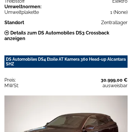
Treibstoff
Elektro
Umweltnormen:
Umweltplakette
1 (None)
Standort
Zentrallager
Details zum DS Automobiles DS3 Crossback
anzeigen
DS Automobiles DS4 Etoile AT Kamera 360 Head-up Alcantara
SHZ
Preis:
30.999,00 €
MWSt:
ausweisbar