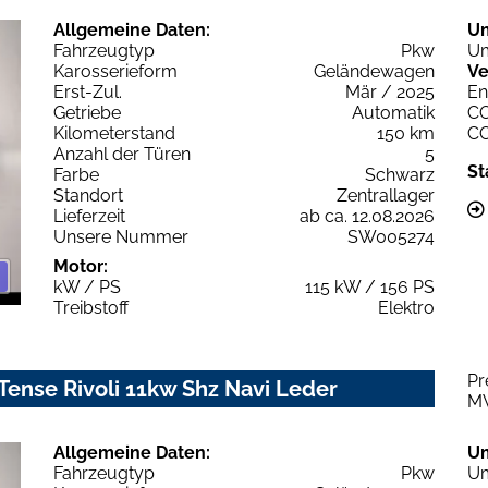
Allgemeine Daten:
U
Fahrzeugtyp
Pkw
Um
Karosserieform
Geländewagen
Ve
Erst-Zul.
Mär / 2025
En
Getriebe
Automatik
C
Kilometerstand
150 km
C
Anzahl der Türen
5
St
Farbe
Schwarz
Standort
Zentrallager
Lieferzeit
ab ca. 12.08.2026
Unsere Nummer
SW005274
Motor:
kW / PS
115 kW / 156 PS
Treibstoff
Elektro
Pr
ense Rivoli 11kw Shz Navi Leder
M
Allgemeine Daten:
U
Fahrzeugtyp
Pkw
Um