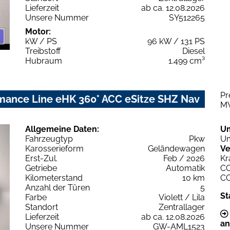
Lieferzeit
ab ca. 12.08.2026
Unsere Nummer
SY512265
Motor:
kW / PS
96 kW / 131 PS
Treibstoff
Diesel
Hubraum
1.499 cm³
Pr
mance Line eHK 360° ACC eSitze SHZ Nav
M
Allgemeine Daten:
U
Fahrzeugtyp
Pkw
Um
Karosserieform
Geländewagen
Ve
Erst-Zul.
Feb / 2026
Kr
Getriebe
Automatik
C
Kilometerstand
10 km
C
Anzahl der Türen
5
St
Farbe
Violett / Lila
Standort
Zentrallager
Lieferzeit
ab ca. 12.08.2026
an
Unsere Nummer
GW-AML1523