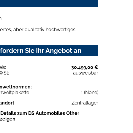
n.
rtes, aber qualitativ hochwertiges
ordern Sie Ihr Angebot an
eis:
30.499,00 €
WSt:
ausweisbar
mweltnormen:
weltplakette
1 (None)
andort
Zentrallager
Details zum DS Automobiles Other
zeigen