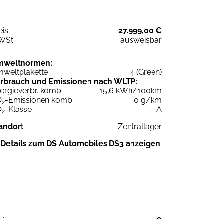
eis:
27.999,00 €
WSt:
ausweisbar
mweltnormen:
weltplakette
4 (Green)
rbrauch und Emissionen nach WLTP:
ergieverbr. komb.
15,6 kWh/100km
O
-Emissionen komb.
0 g/km
2
O
-Klasse
A
2
andort
Zentrallager
Details zum DS Automobiles DS3 anzeigen