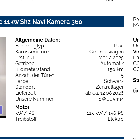
Pr
le 11kw Shz Navi Kamera 360
M
Allgemeine Daten:
U
Fahrzeugtyp
Pkw
Um
Karosserieform
Geländewagen
Ve
Erst-Zul.
Mär / 2025
En
Getriebe
Automatik
C
Kilometerstand
150 km
C
Anzahl der Türen
5
St
Farbe
Schwarz
Standort
Zentrallager
Lieferzeit
ab ca. 12.08.2026
Unsere Nummer
SW005494
Motor:
kW / PS
115 kW / 156 PS
Treibstoff
Elektro