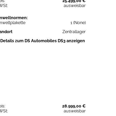
eis:
25.499,00 €
WSt:
ausweisbar
mweltnormen:
weltplakette
1 (None)
andort
Zentrallager
Details zum DS Automobiles DS3 anzeigen
eis:
28.999,00 €
WSt:
ausweisbar