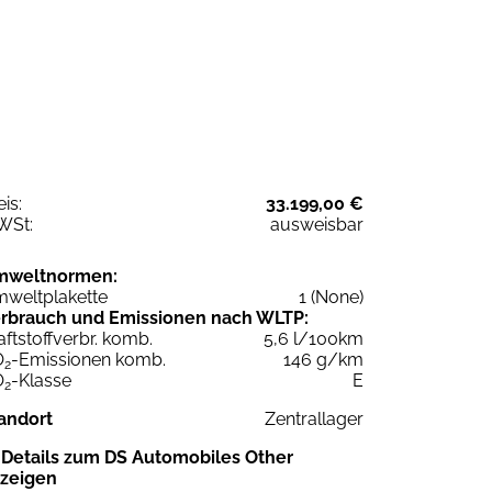
eis:
33.199,00 €
WSt:
ausweisbar
mweltnormen:
weltplakette
1 (None)
rbrauch und Emissionen nach WLTP:
aftstoffverbr. komb.
5,6 l/100km
O
-Emissionen komb.
146 g/km
2
O
-Klasse
E
2
andort
Zentrallager
Details zum DS Automobiles Other
zeigen