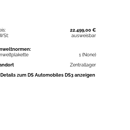
eis:
22.499,00 €
WSt:
ausweisbar
mweltnormen:
weltplakette
1 (None)
andort
Zentrallager
Details zum DS Automobiles DS3 anzeigen