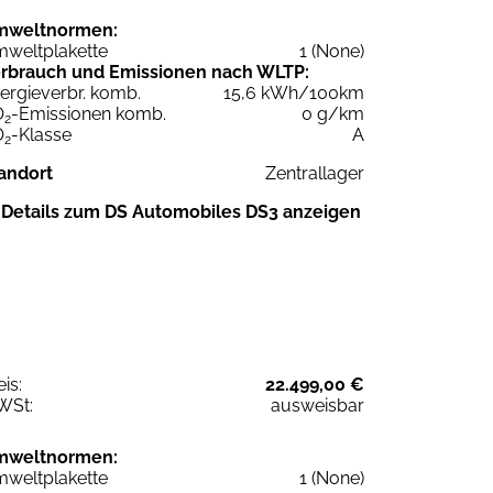
mweltnormen:
weltplakette
1 (None)
rbrauch und Emissionen nach WLTP:
ergieverbr. komb.
15,6 kWh/100km
O
-Emissionen komb.
0 g/km
2
O
-Klasse
A
2
andort
Zentrallager
Details zum DS Automobiles DS3 anzeigen
eis:
22.499,00 €
WSt:
ausweisbar
mweltnormen:
weltplakette
1 (None)