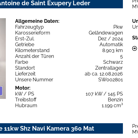
Pr
ntoine de Saint Exupery Leder
M
Allgemeine Daten:
U
Fahrzeugtyp
Pkw
Um
Karosserieform
Geländewagen
St
Erst-Zul.
Dez / 2024
Getriebe
Automatik
Kilometerstand
8.903 km
Anzahl der Türen
5
Farbe
Schwarz
Standort
Zentrallager
Lieferzeit
ab ca. 12.08.2026
Unsere Nummer
SW002801
Motor:
kW / PS
107 kW / 145 PS
Treibstoff
Benzin
Hubraum
1.199 cm³
Pr
le 11kw Shz Navi Kamera 360 Mat
M