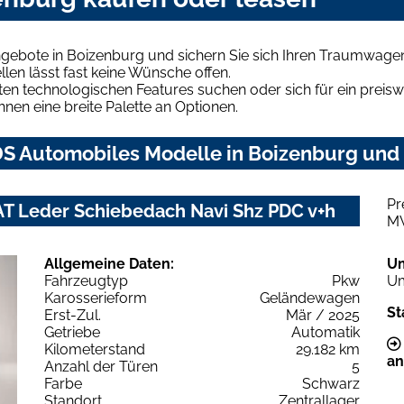
gebote in Boizenburg und sichern Sie sich Ihren Traumwage
len lässt fast keine Wünsche offen.
en technologischen Features suchen oder sich für ein preiswe
hnen eine breite Palette an Optionen.
S Automobiles Modelle in Boizenburg und f
Pr
AT Leder Schiebedach Navi Shz PDC v+h
M
Allgemeine Daten:
U
Fahrzeugtyp
Pkw
Um
Karosserieform
Geländewagen
St
Erst-Zul.
Mär / 2025
Getriebe
Automatik
Kilometerstand
29.182 km
an
Anzahl der Türen
5
Farbe
Schwarz
Standort
Zentrallager