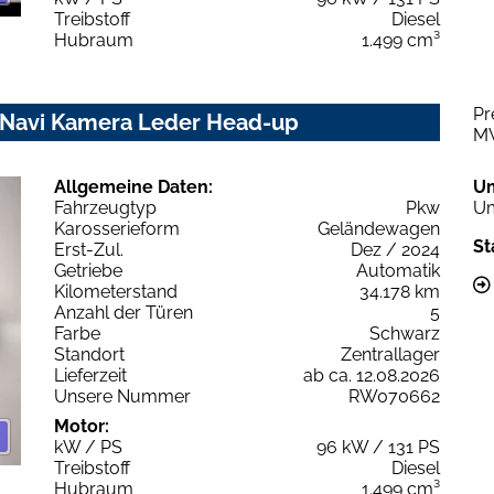
Treibstoff
Diesel
Hubraum
1.499 cm³
Pr
z Navi Kamera Leder Head-up
M
Allgemeine Daten:
U
Fahrzeugtyp
Pkw
Um
Karosserieform
Geländewagen
St
Erst-Zul.
Dez / 2024
Getriebe
Automatik
Kilometerstand
34.178 km
Anzahl der Türen
5
Farbe
Schwarz
Standort
Zentrallager
Lieferzeit
ab ca. 12.08.2026
Unsere Nummer
RW070662
Motor:
kW / PS
96 kW / 131 PS
Treibstoff
Diesel
Hubraum
1.499 cm³