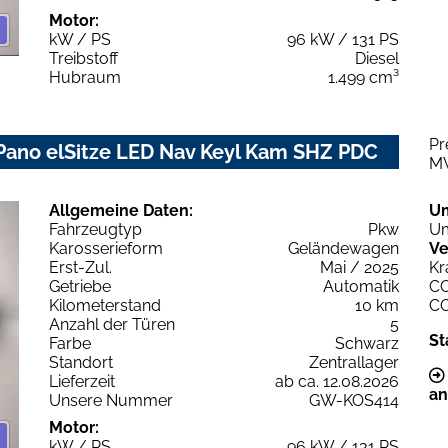
Motor:
kW / PS
96 kW / 131 PS
Treibstoff
Diesel
Hubraum
1.499 cm³
Pr
 Pano elSitze LED Nav Keyl Kam SHZ PDC
M
Allgemeine Daten:
U
Fahrzeugtyp
Pkw
Um
Karosserieform
Geländewagen
Ve
Erst-Zul.
Mai / 2025
Kr
Getriebe
Automatik
C
Kilometerstand
10 km
C
Anzahl der Türen
5
St
Farbe
Schwarz
Standort
Zentrallager
Lieferzeit
ab ca. 12.08.2026
an
Unsere Nummer
GW-KOS414
Motor:
kW / PS
96 kW / 131 PS