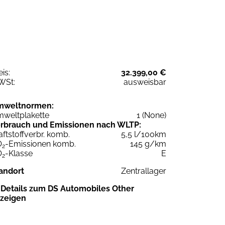
eis:
32.399,00 €
WSt:
ausweisbar
mweltnormen:
weltplakette
1 (None)
rbrauch und Emissionen nach WLTP:
aftstoffverbr. komb.
5,5 l/100km
O
-Emissionen komb.
145 g/km
2
O
-Klasse
E
2
andort
Zentrallager
Details zum DS Automobiles Other
zeigen