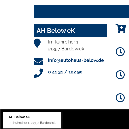
AH Below eK
Im Kuhreiher 1
21357 Bardowick
info@autohaus-below.de
0 41 31 / 122 90
AH Below eK
Im Kuhreiher 1, 21357 Bardowick