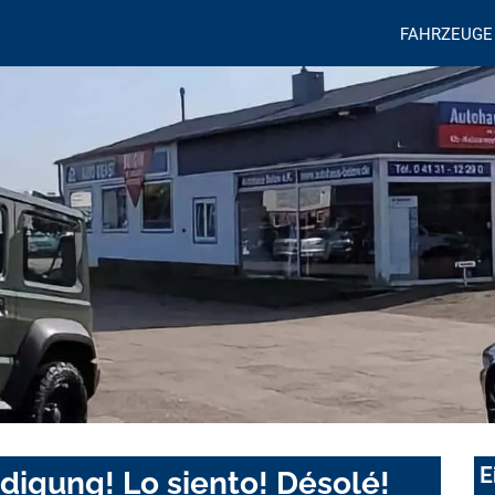
FAHRZEUGE
E
digung! Lo siento! Désolé!