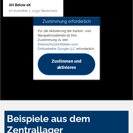
AH Below eK
Im Kuhreiher 1, 21357 Bardowick
Zustimmung erforderlich
Für die Aktivierung der Karten- und
Navigationsdienste ist Ihre
Zustimmung zu den
Datenschutzrichtlinien vom
Drittanbieter Google LLC
erforderlich.
Zustimmen und
aktivieren
Beispiele aus dem
Zentrallager