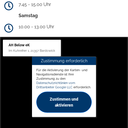
7.45 - 15.00 Uhr
Samstag
10.00 - 13.00 Uhr
AH Below eK
Im Kuhreiher 1, 21357 Bardowick
Zustimmung erforderlich
Für die Aktivierung der Karten- und
Navigationsdienste ist Ihre
Zustimmung zu den
Datenschutzrichtlinien vom
Drittanbieter Google LLC
erforderlich.
Zustimmen und
aktivieren