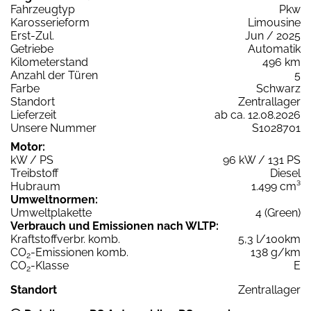
Fahrzeugtyp
Pkw
Karosserieform
Limousine
Erst-Zul.
Jun / 2025
Getriebe
Automatik
Kilometerstand
496 km
Anzahl der Türen
5
Farbe
Schwarz
Standort
Zentrallager
Lieferzeit
ab ca. 12.08.2026
Unsere Nummer
S1028701
Motor:
kW / PS
96 kW / 131 PS
Treibstoff
Diesel
Hubraum
1.499 cm³
Umweltnormen:
Umweltplakette
4 (Green)
Verbrauch und Emissionen nach WLTP:
Kraftstoffverbr. komb.
5,3 l/100km
CO
-Emissionen komb.
138 g/km
2
CO
-Klasse
E
2
Standort
Zentrallager