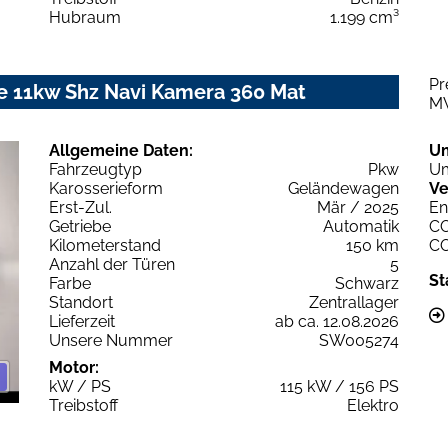
Hubraum
1.199 cm³
Pr
le 11kw Shz Navi Kamera 360 Mat
M
Allgemeine Daten:
U
Fahrzeugtyp
Pkw
Um
Karosserieform
Geländewagen
Ve
Erst-Zul.
Mär / 2025
En
Getriebe
Automatik
C
Kilometerstand
150 km
C
Anzahl der Türen
5
St
Farbe
Schwarz
Standort
Zentrallager
Lieferzeit
ab ca. 12.08.2026
Unsere Nummer
SW005274
Motor:
kW / PS
115 kW / 156 PS
Treibstoff
Elektro