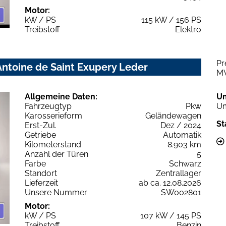
Motor:
kW / PS
115 kW / 156 PS
Treibstoff
Elektro
Pr
ntoine de Saint Exupery Leder
M
Allgemeine Daten:
U
Fahrzeugtyp
Pkw
Um
Karosserieform
Geländewagen
St
Erst-Zul.
Dez / 2024
Getriebe
Automatik
Kilometerstand
8.903 km
Anzahl der Türen
5
Farbe
Schwarz
Standort
Zentrallager
Lieferzeit
ab ca. 12.08.2026
Unsere Nummer
SW002801
Motor:
kW / PS
107 kW / 145 PS
Treibstoff
Benzin