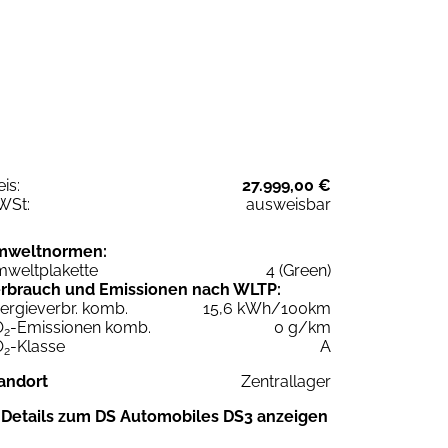
eis:
27.999,00 €
WSt:
ausweisbar
mweltnormen:
weltplakette
4 (Green)
rbrauch und Emissionen nach WLTP:
ergieverbr. komb.
15,6 kWh/100km
O
-Emissionen komb.
0 g/km
2
O
-Klasse
A
2
andort
Zentrallager
Details zum DS Automobiles DS3 anzeigen