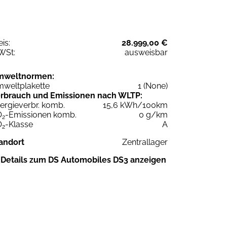
eis:
28.999,00 €
WSt:
ausweisbar
mweltnormen:
weltplakette
1 (None)
rbrauch und Emissionen nach WLTP:
ergieverbr. komb.
15,6 kWh/100km
O
-Emissionen komb.
0 g/km
2
O
-Klasse
A
2
andort
Zentrallager
Details zum DS Automobiles DS3 anzeigen