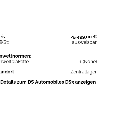
eis:
25.499,00 €
WSt:
ausweisbar
mweltnormen:
weltplakette
1 (None)
andort
Zentrallager
Details zum DS Automobiles DS3 anzeigen