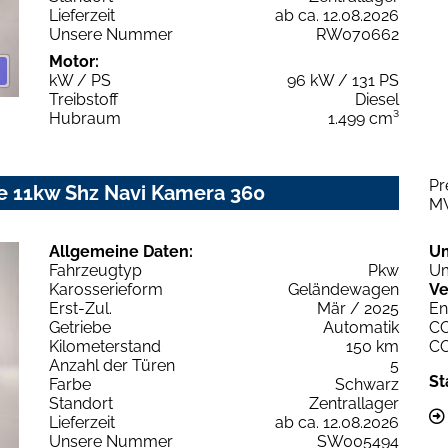
Lieferzeit
ab ca. 12.08.2026
Unsere Nummer
RW070662
Motor:
kW / PS
96 kW / 131 PS
Treibstoff
Diesel
Hubraum
1.499 cm³
Pr
le 11kw Shz Navi Kamera 360
M
Allgemeine Daten:
U
Fahrzeugtyp
Pkw
Um
Karosserieform
Geländewagen
Ve
Erst-Zul.
Mär / 2025
En
Getriebe
Automatik
C
Kilometerstand
150 km
C
Anzahl der Türen
5
St
Farbe
Schwarz
Standort
Zentrallager
Lieferzeit
ab ca. 12.08.2026
Unsere Nummer
SW005494