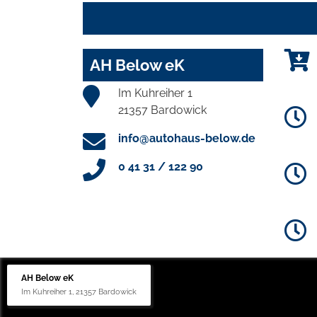
AH Below eK
Im Kuhreiher 1
21357 Bardowick
info@autohaus-below.de
0 41 31 / 122 90
AH Below eK
Im Kuhreiher 1, 21357 Bardowick