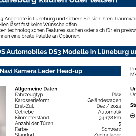
3 Angebote in Lüneburg und sichern Sie sich Ihren Traumwa
len lässt fast keine Wünsche offen.
en technologischen Features suchen oder sich für ein preiswe
hnen eine breite Palette an Optionen.
S Automobiles DS3 Modelle in Lüneburg un
Pr
z Navi Kamera Leder Head-up
M
Allgemeine Daten:
U
Fahrzeugtyp
Pkw
Um
Karosserieform
Geländewagen
St
Erst-Zul.
Dez / 2024
Getriebe
Automatik
Kilometerstand
34.178 km
Anzahl der Türen
5
Farbe
Schwarz
Standort
Zentrallager