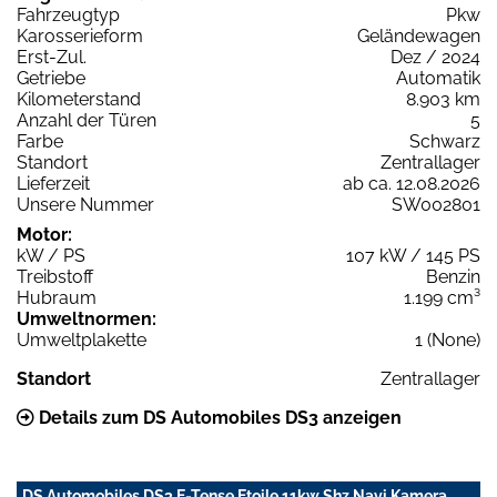
Fahrzeugtyp
Pkw
Karosserieform
Geländewagen
Erst-Zul.
Dez / 2024
Getriebe
Automatik
Kilometerstand
8.903 km
Anzahl der Türen
5
Farbe
Schwarz
Standort
Zentrallager
Lieferzeit
ab ca. 12.08.2026
Unsere Nummer
SW002801
Motor:
kW / PS
107 kW / 145 PS
Treibstoff
Benzin
Hubraum
1.199 cm³
Umweltnormen:
Umweltplakette
1 (None)
Standort
Zentrallager
Details zum DS Automobiles DS3 anzeigen
DS Automobiles DS3 E-Tense Etoile 11kw Shz Navi Kamera