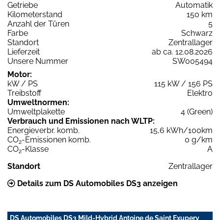
Getriebe
Automatik
Kilometerstand
150 km
Anzahl der Türen
5
Farbe
Schwarz
Standort
Zentrallager
Lieferzeit
ab ca. 12.08.2026
Unsere Nummer
SW005494
Motor:
kW / PS
115 kW / 156 PS
Treibstoff
Elektro
Umweltnormen:
Umweltplakette
4 (Green)
Verbrauch und Emissionen nach WLTP:
Energieverbr. komb.
15,6 kWh/100km
CO
-Emissionen komb.
0 g/km
2
CO
-Klasse
A
2
Standort
Zentrallager
Details zum DS Automobiles DS3 anzeigen
DS Automobiles DS3 Mild-Hybrid Antoine de Saint Exupery