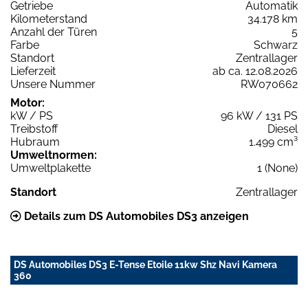
Getriebe
Automatik
Kilometerstand
34.178 km
Anzahl der Türen
5
Farbe
Schwarz
Standort
Zentrallager
Lieferzeit
ab ca. 12.08.2026
Unsere Nummer
RW070662
Motor:
kW / PS
96 kW / 131 PS
Treibstoff
Diesel
Hubraum
1.499 cm³
Umweltnormen:
Umweltplakette
1 (None)
Standort
Zentrallager
Details zum DS Automobiles DS3 anzeigen
DS Automobiles DS3 E-Tense Etoile 11kw Shz Navi Kamera
360