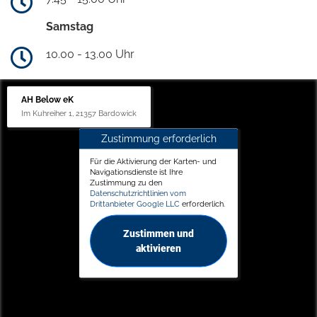
Samstag
10.00 - 13.00 Uhr
AH Below eK
Im Kuhreiher 1, 21357 Bardowick
Zustimmung erforderlich
Für die Aktivierung der Karten- und
Navigationsdienste ist Ihre
Zustimmung zu den
Datenschutzrichtlinien vom
Drittanbieter Google LLC
erforderlich.
Zustimmen und
aktivieren