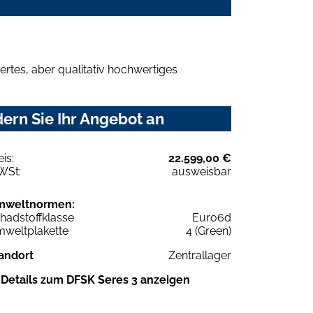
rtes, aber qualitativ hochwertiges
ern Sie Ihr Angebot an
eis:
22.599,00 €
WSt:
ausweisbar
mweltnormen:
hadstoffklasse
Euro6d
weltplakette
4 (Green)
andort
Zentrallager
Details zum DFSK Seres 3 anzeigen