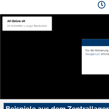
AH Below eK
Im Kuhreiher 1, 21357 Bardowick
Für die Aktivierun
Google LLC
erforde
Beispiele aus dem Zentrallager