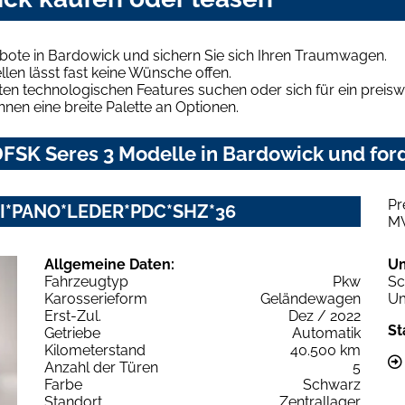
bote in Bardowick und sichern Sie sich Ihren Traumwagen.
len lässt fast keine Wünsche offen.
en technologischen Features suchen oder sich für ein preiswe
hnen eine breite Palette an Optionen.
FSK Seres 3 Modelle in Bardowick und ford
Pr
VI*PANO*LEDER*PDC*SHZ*36
M
Allgemeine Daten:
U
Fahrzeugtyp
Pkw
Sc
Karosserieform
Geländewagen
Um
Erst-Zul.
Dez / 2022
St
Getriebe
Automatik
Kilometerstand
40.500 km
Anzahl der Türen
5
Farbe
Schwarz
Standort
Zentrallager