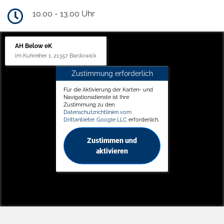
10.00 - 13.00 Uhr
AH Below eK
Im Kuhreiher 1, 21357 Bardowick
Zustimmung erforderlich
Für die Aktivierung der Karten- und
Navigationsdienste ist Ihre
Zustimmung zu den
Datenschutzrichtlinien vom
Drittanbieter Google LLC
erforderlich.
Zustimmen und
aktivieren