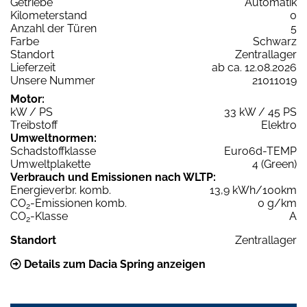
Getriebe
Automatik
Kilometerstand
0
Anzahl der Türen
5
Farbe
Schwarz
Standort
Zentrallager
Lieferzeit
ab ca. 12.08.2026
Unsere Nummer
21011019
Motor:
kW / PS
33 kW / 45 PS
Treibstoff
Elektro
Umweltnormen:
Schadstoffklasse
Euro6d-TEMP
Umweltplakette
4 (Green)
Verbrauch und Emissionen nach WLTP:
Energieverbr. komb.
13,9 kWh/100km
CO
-Emissionen komb.
0 g/km
2
CO
-Klasse
A
2
Standort
Zentrallager
Details zum Dacia Spring anzeigen