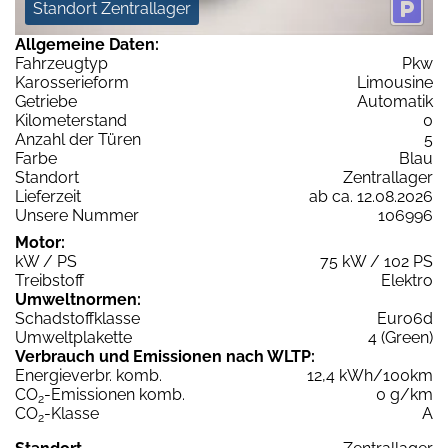
Standort Zentrallager
Allgemeine Daten:
Fahrzeugtyp
Pkw
Karosserieform
Limousine
Getriebe
Automatik
Kilometerstand
0
Anzahl der Türen
5
Farbe
Blau
Standort
Zentrallager
Lieferzeit
ab ca. 12.08.2026
Unsere Nummer
106996
Motor:
kW / PS
75 kW / 102 PS
Treibstoff
Elektro
Umweltnormen:
Schadstoffklasse
Euro6d
Umweltplakette
4 (Green)
Verbrauch und Emissionen nach WLTP:
Energieverbr. komb.
12,4 kWh/100km
CO
-Emissionen komb.
0 g/km
2
CO
-Klasse
A
2