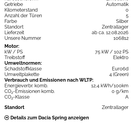
Getriebe
Automatik
Kilometerstand
0
Anzahl der Türen
5
Farbe
Silber
Standort
Zentrallager
Lieferzeit
ab ca. 12.08.2026
Unsere Nummer
106812
Motor:
kW / PS
75 kW / 102 PS
Treibstoff
Elektro
Umweltnormen:
Schadstoffklasse
Euro6d
Umweltplakette
4 (Green)
Verbrauch und Emissionen nach WLTP:
Energieverbr. komb.
12,4 kWh/100km
CO
-Emissionen komb.
0 g/km
2
CO
-Klasse
A
2
Standort
Zentrallager
Details zum Dacia Spring anzeigen