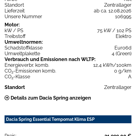
Standort
Zentrallager
Lieferzeit
ab ca. 12.08.2026
Unsere Nummer
106995
Motor:
kW / PS
75 kW / 102 PS
Treibstoff
Elektro
Umweltnormen:
Schadstoffklasse
Euro6d
Umweltplakette
4 (Green)
Verbrauch und Emissionen nach WLTP:
Energieverbr. komb.
12,4 kWh/100km
CO
-Emissionen komb.
0 g/km
2
CO
-Klasse
A
2
Standort
Zentrallager
Details zum Dacia Spring anzeigen
Dacia Spring Essential Tempomat Klima ESP
Preis:
21.999,00 €