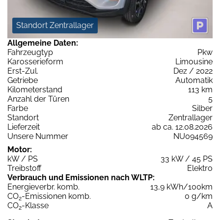
Standort Zentrallager
Allgemeine Daten:
Fahrzeugtyp
Pkw
Karosserieform
Limousine
Erst-Zul.
Dez / 2022
Getriebe
Automatik
Kilometerstand
113 km
Anzahl der Türen
5
Farbe
Silber
Standort
Zentrallager
Lieferzeit
ab ca. 12.08.2026
Unsere Nummer
NU094569
Motor:
kW / PS
33 kW / 45 PS
Treibstoff
Elektro
Verbrauch und Emissionen nach WLTP:
Energieverbr. komb.
13,9 kWh/100km
CO
-Emissionen komb.
0 g/km
2
CO
-Klasse
A
2