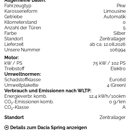
Allgemeine Daten:
Fahrzeugtyp
Pkw
Karosserieform
Limousine
Getriebe
Automatik
Kilometerstand
0
Anzahl der Türen
5
Farbe
Silber
Standort
Zentrallager
Lieferzeit
ab ca. 12.08.2026
Unsere Nummer
106994
Motor:
kW / PS
75 kW / 102 PS
Treibstoff
Elektro
Umweltnormen:
Schadstoffklasse
Euro6d
Umweltplakette
4 (Green)
Verbrauch und Emissionen nach WLTP:
Energieverbr. komb.
12,4 kWh/100km
CO
-Emissionen komb.
0 g/km
2
CO
-Klasse
A
2
Standort
Zentrallager
Details zum Dacia Spring anzeigen