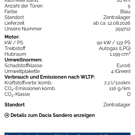
Kilometerstand
20 km
Anzahl der Türen
5
Farbe
Blau
Standort
Zentrallager
Lieferzeit
ab ca. 12.08.2026
Unsere Nummer
359712
Motor:
kW / PS
90 kW / 122 PS
Treibstoff
Autogas (LPG)
Hubraum
1.199 cm³
Umweltnormen:
Schadstoffklasse
Euro6
Umweltplakette
4 (Green)
Verbrauch und Emissionen nach WLTP:
Kraftstoffverbr. komb.
7,2 l/100km
CO
-Emissionen komb.
116 g/km
2
CO
-Klasse
D
2
Standort
Zentrallager
Details zum Dacia Sandero anzeigen