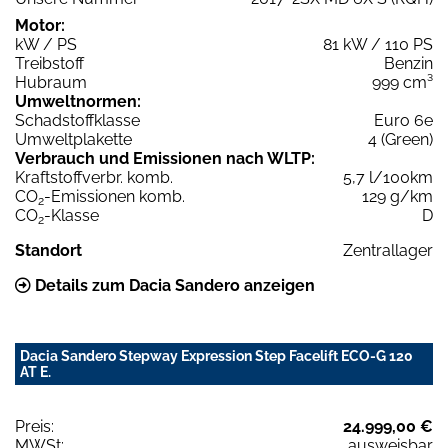
Motor:
kW / PS
81 kW / 110 PS
Treibstoff
Benzin
Hubraum
999 cm³
Umweltnormen:
Schadstoffklasse
Euro 6e
Umweltplakette
4 (Green)
Verbrauch und Emissionen nach WLTP:
Kraftstoffverbr. komb.
5,7 l/100km
CO
-Emissionen komb.
129 g/km
2
CO
-Klasse
D
2
Standort
Zentrallager
Details zum Dacia Sandero anzeigen
Dacia Sandero Stepway Expression Step Facelift ECO-G 120
AT E.
Preis:
24.999,00 €
MWSt:
ausweisbar