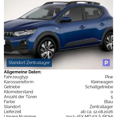
Standort Zentrallager
Allgemeine Daten:
Fahrzeugtyp
Pkw
Karosserieform
Kleinwagen
Getriebe
Schaltgetriebe
Kilometerstand
0
Anzahl der Türen
5
Farbe
Blau
Standort
Zentrallager
Lieferzeit
ab ca. 12.08.2026
Unsere Nummer
2017-2SX MD 6X S (RQH)