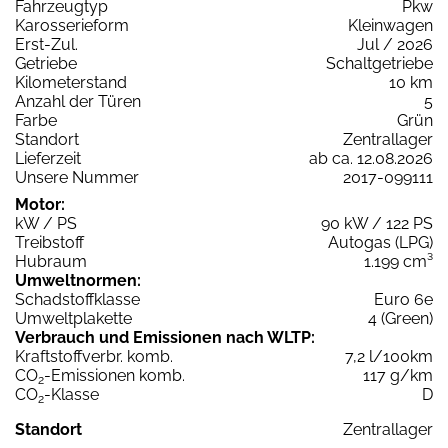
Fahrzeugtyp
Pkw
Karosserieform
Kleinwagen
Erst-Zul.
Jul / 2026
Getriebe
Schaltgetriebe
Kilometerstand
10 km
Anzahl der Türen
5
Farbe
Grün
Standort
Zentrallager
Lieferzeit
ab ca. 12.08.2026
Unsere Nummer
2017-099111
Motor:
kW / PS
90 kW / 122 PS
Treibstoff
Autogas (LPG)
Hubraum
1.199 cm³
Umweltnormen:
Schadstoffklasse
Euro 6e
Umweltplakette
4 (Green)
Verbrauch und Emissionen nach WLTP:
Kraftstoffverbr. komb.
7,2 l/100km
CO
-Emissionen komb.
117 g/km
2
CO
-Klasse
D
2
Standort
Zentrallager