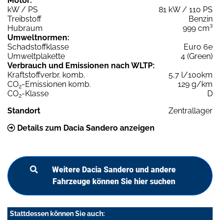
Motor:
kW / PS
81 kW / 110 PS
Treibstoff
Benzin
Hubraum
999 cm³
Umweltnormen:
Schadstoffklasse
Euro 6e
Umweltplakette
4 (Green)
Verbrauch und Emissionen nach WLTP:
Kraftstoffverbr. komb.
5,7 l/100km
CO
-Emissionen komb.
129 g/km
2
CO
-Klasse
D
2
Standort
Zentrallager
Details zum Dacia Sandero anzeigen
Weitere Dacia Sandero und andere
Fahrzeuge können Sie hier suchen
Stattdessen können Sie auch: