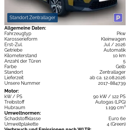
Standort Zentrallager
Allgemeine Daten:
Fahrzeugtyp
Pkw
Karosserieform
Kleinwagen
Erst-Zul.
Jul / 2026
Getriebe
Automatik
Kilometerstand
10 km
Anzahl der Türen
5
Farbe
Gelb
Standort
Zentrallager
Lieferzeit
ab ca. 12.08.2026
Unsere Nummer
2017-884739
Motor:
kW / PS
90 kW / 122 PS
Treibstoff
Autogas (LPG)
Hubraum
1.199 cm³
Umweltnormen:
Schadstoffklasse
Euro 6e
Umweltplakette
4 (Green)
Verbrauch und Emissionen nach WLTP: