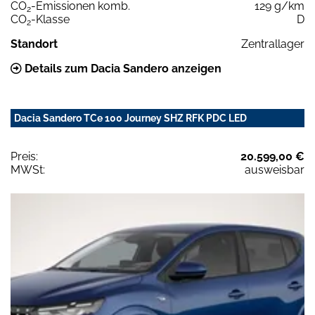
CO
-Emissionen komb.
129 g/km
2
CO
-Klasse
D
2
Standort
Zentrallager
Details zum Dacia Sandero anzeigen
Dacia Sandero TCe 100 Journey SHZ RFK PDC LED
Preis:
20.599,00 €
MWSt:
ausweisbar