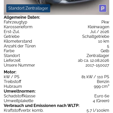
Standort Zentrallager
Allgemeine Daten:
Fahrzeugtyp
Pkw
Karosserieform
Kleinwagen
Erst-Zul.
Jul / 2026
Getriebe
Schaltgetriebe
Kilometerstand
10 km
Anzahl der Türen
5
Farbe
Gelb
Standort
Zentrallager
Lieferzeit
ab ca. 12.08.2026
Unsere Nummer
2017-150027
Motor:
kW / PS
81 kW / 110 PS
Treibstoff
Benzin
Hubraum
999 cm³
Umweltnormen:
Schadstoffklasse
Euro 6e
Umweltplakette
4 (Green)
Verbrauch und Emissionen nach WLTP:
Kraftstoffverbr. komb.
5,7 l/100km