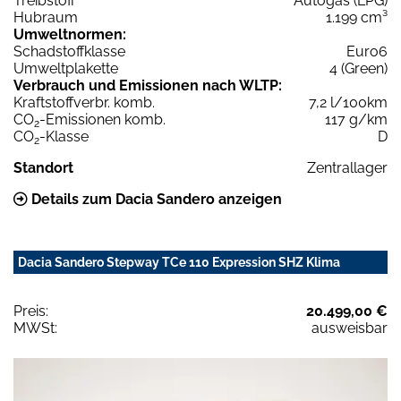
Treibstoff
Autogas (LPG)
Hubraum
1.199 cm³
Umweltnormen:
Schadstoffklasse
Euro6
Umweltplakette
4 (Green)
Verbrauch und Emissionen nach WLTP:
Kraftstoffverbr. komb.
7,2 l/100km
CO
-Emissionen komb.
117 g/km
2
CO
-Klasse
D
2
Standort
Zentrallager
Details zum Dacia Sandero anzeigen
Dacia Sandero Stepway TCe 110 Expression SHZ Klima
Preis:
20.499,00 €
MWSt:
ausweisbar