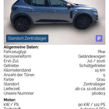
Standort Zentrallager
Allgemeine Daten:
Fahrzeugtyp
Pkw
Karosserieform
Geländewagen
Erst-Zul.
Jul / 2026
Getriebe
Schaltgetriebe
Kilometerstand
15 km
Anzahl der Türen
5
Farbe
Grau
Standort
Zentrallager
Lieferzeit
ab ca. 12.08.2026
Unsere Nummer
360803
Motor:
kW / PS
90 kW / 122 PS