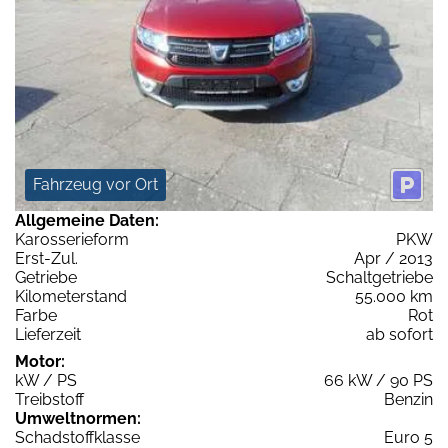
Fahrzeug vor Ort
Allgemeine Daten:
Karosserieform
PKW
Erst-Zul.
Apr / 2013
Getriebe
Schaltgetriebe
Kilometerstand
55.000 km
Farbe
Rot
Lieferzeit
ab sofort
Motor:
kW / PS
66 kW / 90 PS
Treibstoff
Benzin
Umweltnormen:
Schadstoffklasse
Euro 5