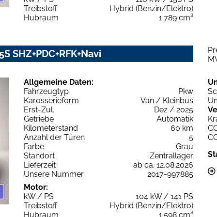
Treibstoff
Hybrid (Benzin/Elektro)
Hubraum
1.789 cm³
Pr
 5S SHZ+PDC+RFK+Navi
M
Allgemeine Daten:
U
Fahrzeugtyp
Pkw
Sc
Karosserieform
Van / Kleinbus
Um
Erst-Zul.
Dez / 2025
Ve
Getriebe
Automatik
Kr
Kilometerstand
60 km
C
Anzahl der Türen
5
C
Farbe
Grau
St
Standort
Zentrallager
Lieferzeit
ab ca. 12.08.2026
Unsere Nummer
2017-997885
Motor:
kW / PS
104 kW / 141 PS
Treibstoff
Hybrid (Benzin/Elektro)
Hubraum
1.598 cm³