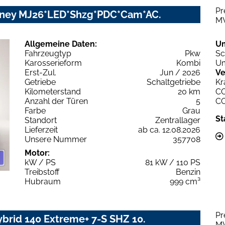
Pr
urney MJ26*LED*Shzg*PDC*Cam*AC.
M
Allgemeine Daten:
U
Fahrzeugtyp
Pkw
Sc
Karosserieform
Kombi
Um
Erst-Zul.
Jun / 2026
Ve
Getriebe
Schaltgetriebe
Kr
Kilometerstand
20 km
C
Anzahl der Türen
5
C
Farbe
Grau
St
Standort
Zentrallager
Lieferzeit
ab ca. 12.08.2026
Unsere Nummer
357708
Motor:
kW / PS
81 kW / 110 PS
Treibstoff
Benzin
Hubraum
999 cm³
Pr
brid 140 Extreme+ 7-S SHZ 10.
M