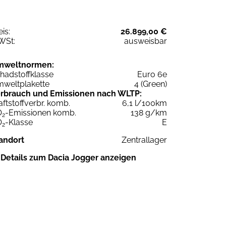
eis:
26.899,00 €
WSt:
ausweisbar
mweltnormen:
hadstoffklasse
Euro 6e
weltplakette
4 (Green)
rbrauch und Emissionen nach WLTP:
aftstoffverbr. komb.
6,1 l/100km
O
-Emissionen komb.
138 g/km
2
O
-Klasse
E
2
andort
Zentrallager
Details zum Dacia Jogger anzeigen