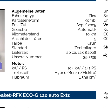
Allgemeine Daten:
U
Fahrzeugtyp
Pkw
Sc
Karosserieform
Kombi
Um
Erst-Zul.
Sep / 2025
Ve
Getriebe
Automatik
Kr
Kilometerstand
10 km
C
Anzahl der Türen
5
C
Farbe
Grün
St
Standort
Zentrallager
Lieferzeit
ab ca. 12.08.2026
Unsere Nummer
358839
Motor:
kW / PS
104 kW / 141 PS
Treibstoff
Hybrid (Benzin/Elektro)
Hubraum
1.598 cm³
Pr
aket+RFK ECO-G 120 auto Extr.
M