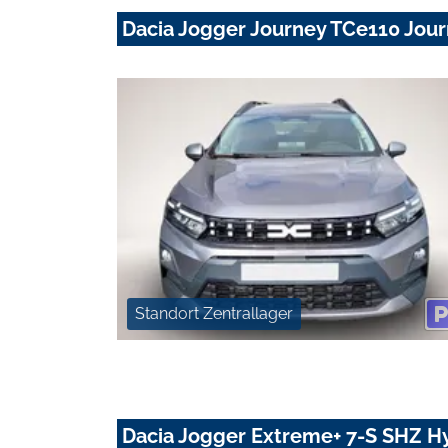
Dacia Jogger Journey TCe110 Jo
Standort Zentrallager
Dacia Jogger Extreme+ 7-S SHZ Hy