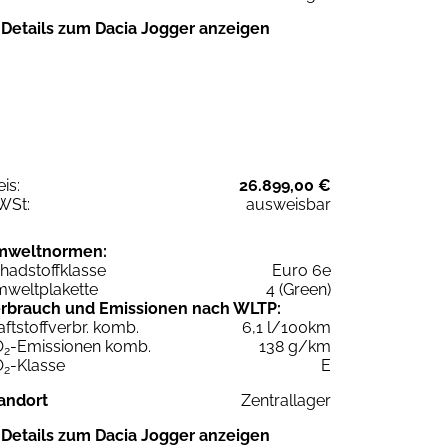
Details zum Dacia Jogger anzeigen
eis:
26.899,00 €
WSt:
ausweisbar
mweltnormen:
hadstoffklasse
Euro 6e
weltplakette
4 (Green)
rbrauch und Emissionen nach WLTP:
aftstoffverbr. komb.
6,1 l/100km
O
-Emissionen komb.
138 g/km
2
O
-Klasse
E
2
andort
Zentrallager
Details zum Dacia Jogger anzeigen