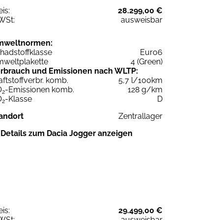
eis:
28.299,00 €
WSt:
ausweisbar
mweltnormen:
hadstoffklasse
Euro6
weltplakette
4 (Green)
rbrauch und Emissionen nach WLTP:
aftstoffverbr. komb.
5,7 l/100km
O
-Emissionen komb.
128 g/km
2
O
-Klasse
D
2
andort
Zentrallager
Details zum Dacia Jogger anzeigen
eis:
29.499,00 €
WSt:
ausweisbar