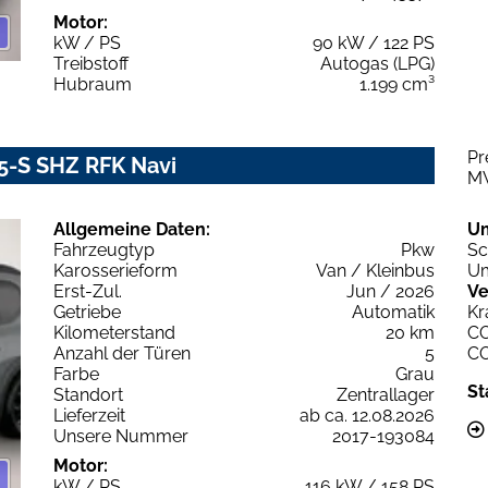
Motor:
kW / PS
90 kW / 122 PS
Treibstoff
Autogas (LPG)
Hubraum
1.199 cm³
Pr
5-S SHZ RFK Navi
M
Allgemeine Daten:
U
Fahrzeugtyp
Pkw
Sc
Karosserieform
Van / Kleinbus
Um
Erst-Zul.
Jun / 2026
Ve
Getriebe
Automatik
Kr
Kilometerstand
20 km
C
Anzahl der Türen
5
C
Farbe
Grau
St
Standort
Zentrallager
Lieferzeit
ab ca. 12.08.2026
Unsere Nummer
2017-193084
Motor:
kW / PS
116 kW / 158 PS