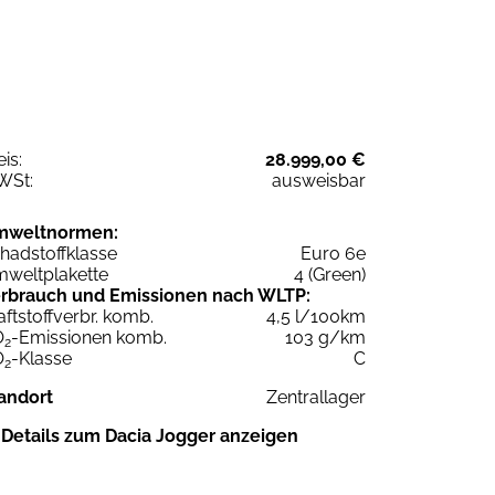
eis:
28.999,00 €
WSt:
ausweisbar
mweltnormen:
hadstoffklasse
Euro 6e
weltplakette
4 (Green)
rbrauch und Emissionen nach WLTP:
aftstoffverbr. komb.
4,5 l/100km
O
-Emissionen komb.
103 g/km
2
O
-Klasse
C
2
andort
Zentrallager
Details zum Dacia Jogger anzeigen