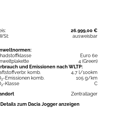
eis:
26.999,00 €
WSt:
ausweisbar
mweltnormen:
hadstoffklasse
Euro 6e
weltplakette
4 (Green)
rbrauch und Emissionen nach WLTP:
aftstoffverbr. komb.
4,7 l/100km
O
-Emissionen komb.
105 g/km
2
O
-Klasse
C
2
andort
Zentrallager
Details zum Dacia Jogger anzeigen