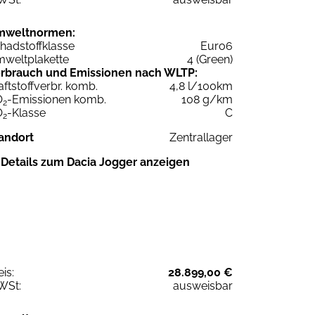
mweltnormen:
hadstoffklasse
Euro6
weltplakette
4 (Green)
rbrauch und Emissionen nach WLTP:
aftstoffverbr. komb.
4,8 l/100km
O
-Emissionen komb.
108 g/km
2
O
-Klasse
C
2
andort
Zentrallager
Details zum Dacia Jogger anzeigen
eis:
28.899,00 €
WSt:
ausweisbar