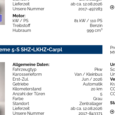
Lieferzeit
ab ca. 12.08.2026
Unsere Nummer
2017-497283
Motor:
kW / PS
81 kW / 110 PS
Treibstoff
Benzin
Hubraum
999 cm³
Pr
treme 5-S SHZ+LKHZ+Carpl
M
Allgemeine Daten:
U
Fahrzeugtyp
Pkw
Sc
Karosserieform
Van / Kleinbus
Um
Erst-Zul.
Jun / 2026
Ve
Getriebe
Automatik
Kr
Kilometerstand
20 km
C
Anzahl der Türen
5
C
Farbe
Grau
St
Standort
Zentrallager
Lieferzeit
ab ca. 12.08.2026
Unsere Nummer
2017-843371