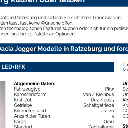
bote in Ratzeburg und sichern Sie sich Ihren Traumwagen.
len lässt fast keine Wünsche offen.
en technologischen Features suchen oder sich für ein preiswe
hnen eine breite Palette an Optionen.
acia Jogger Modelle in Ratzeburg und ford
Pr
S LED+RFK
M
Allgemeine Daten:
U
Fahrzeugtyp
Pkw
Sc
Karosserieform
Van / Kleinbus
Um
Erst-Zul.
Dez / 2025
Ve
Getriebe
Schaltgetriebe
Kr
Kilometerstand
20 km
C
Anzahl der Türen
5
C
Farbe
Grau
St
Standort
Zentrallager