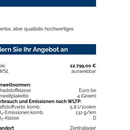
rtes, aber qualitativ hochwertiges
ern Sie Ihr Angebot an
eis:
22.799,00 €
WSt:
ausweisbar
mweltnormen:
hadstoffklasse
Euro 6e
weltplakette
4 (Green)
rbrauch und Emissionen nach WLTP:
aftstoffverbr. komb.
5,8 l/100km
O
-Emissionen komb.
132 g/km
2
O
-Klasse
D
2
andort
Zentrallager