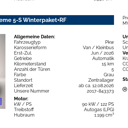
Pr
reme 5-S Winterpaket+RF
M
Allgemeine Daten:
U
Fahrzeugtyp
Pkw
Sc
Karosserieform
Van / Kleinbus
Um
Erst-Zul.
Jun / 2026
Ve
Getriebe
Automatik
Kr
Kilometerstand
15 km
C
Anzahl der Türen
5
C
Farbe
Grau
St
Standort
Zentrallager
Lieferzeit
ab ca. 12.08.2026
Unsere Nummer
2017-843373
Motor:
kW / PS
90 kW / 122 PS
Treibstoff
Autogas (LPG)
Hubraum
1.199 cm³